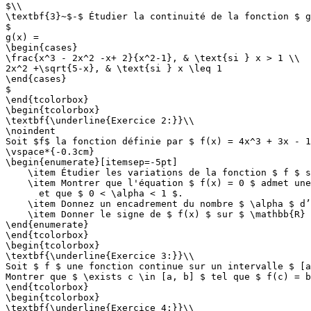
$\\

\textbf{3}~$-$ Étudier la continuité de la fonction $ g
$

g(x) =

\begin{cases}

\frac{x^3 - 2x^2 -x+ 2}{x^2-1}, & \text{si } x > 1 \\

2x^2 +\sqrt{5-x}, & \text{si } x \leq 1

\end{cases}

$

\end{tcolorbox}

\begin{tcolorbox}

\textbf{\underline{Exercice 2:}}\\

\noindent

Soit $f$ la fonction définie par $ f(x) = 4x^3 + 3x - 1
\vspace*{-0.3cm}

\begin{enumerate}[itemsep=-5pt]

    \item Étudier les variations de la fonction $ f $ s
    \item Montrer que l'équation $ f(x) = 0 $ admet une
      et que $ 0 < \alpha < 1 $.

    \item Donnez un encadrement du nombre $ \alpha $ d’
    \item Donner le signe de $ f(x) $ sur $ \mathbb{R} 
\end{enumerate}

\end{tcolorbox}

\begin{tcolorbox}

\textbf{\underline{Exercice 3:}}\\

Soit $ f $ une fonction continue sur un intervalle $ [a
Montrer que $ \exists c \in [a, b] $ tel que $ f(c) = b
\end{tcolorbox}

\begin{tcolorbox}

\textbf{\underline{Exercice 4:}}\\
