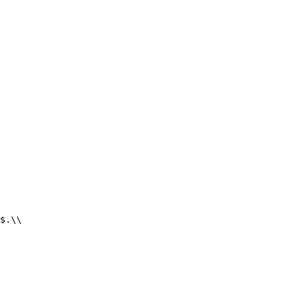
$.\\
