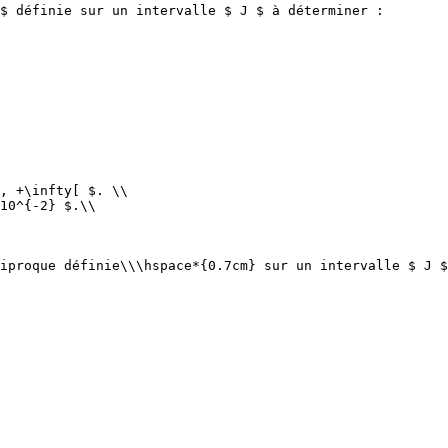
$ définie sur un intervalle $ J $ à déterminer :

, +\infty[ $. \\

10^{-2} $.\\

iproque définie\\\hspace*{0.7cm} sur un intervalle $ J $