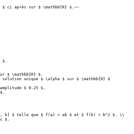
 $ ci après sur $ \mathbb{R} $.~~

 $.

ur $ \mathbb{R} $.

 solution unique $ \alpha $ sur $ \mathbb{R} $

amplitude $ 0.25 $.

$.

, b] $ telle que $ f(a) < ab $ et $ f(b) > b^2 $. \\

c $.
