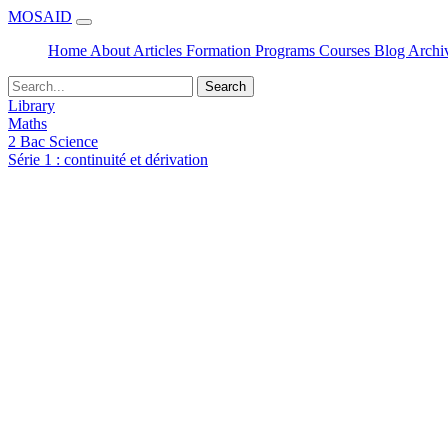
MOSAID
Home
About
Articles
Formation
Programs
Courses
Blog
Archi
Search
Library
Maths
2 Bac Science
Série 1 : continuité et dérivation