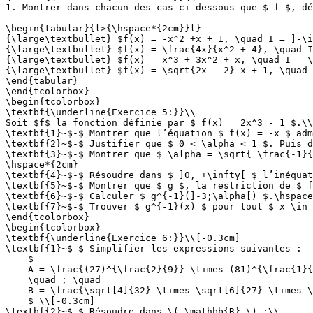
1. Montrer dans chacun des cas ci-dessous que $ f $, dé
\begin{tabular}{l>{\hspace*{2cm}}l}

{\large\textbullet} $f(x) = -x^2 +x + 1, \quad I = ]-\i
{\large\textbullet} $f(x) = \frac{4x}{x^2 + 4}, \quad I
{\large\textbullet} $f(x) = x^3 + 3x^2 + x, \quad I = \
{\large\textbullet} $f(x) = \sqrt{2x - 2}-x + 1, \quad 
\end{tabular}

\end{tcolorbox}

\begin{tcolorbox}

\textbf{\underline{Exercice 5:}}\\

Soit $f$ la fonction définie par $ f(x) = 2x^3 - 1 $.\\

\textbf{1}~$-$ Montrer que l’équation $ f(x) = -x $ adm
\textbf{2}~$-$ Justifier que $ 0 < \alpha < 1 $. Puis d
\textbf{3}~$-$ Montrer que $ \alpha = \sqrt{ \frac{-1}{
\hspace*{2cm}

\textbf{4}~$-$ Résoudre dans $ ]0, +\infty[ $ l’inéquat
\textbf{5}~$-$ Montrer que $ g $, la restriction de $ f
\textbf{6}~$-$ Calculer $ g^{-1}(]-3;\alpha[) $.\hspace
\textbf{7}~$-$ Trouver $ g^{-1}(x) $ pour tout $ x \in 
\end{tcolorbox}

\begin{tcolorbox}

\textbf{\underline{Exercice 6:}}\\[-0.3cm]

\textbf{1}~$-$ Simplifier les expressions suivantes :

    $

    A = \frac{(27)^{\frac{2}{9}} \times (81)^{\frac{1}{
    \quad ; \quad

    B = \frac{\sqrt[4]{32} \times \sqrt[6]{27} \times \
    $ \\[-0.3cm]

\textbf{2}~$-$ Résoudre dans \( \mathbb{R} \) :\\
