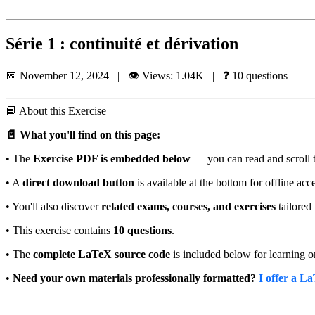
Série 1 : continuité et dérivation
📅 November 12, 2024 | 👁️ Views: 1.04K | ❓ 10 questions
📘
About this Exercise
📄 What you'll find on this page:
• The
Exercise PDF is embedded below
— you can read and scroll t
• A
direct download button
is available at the bottom for offline acc
• You'll also discover
related exams, courses, and exercises
tailored 
• This exercise contains
10 questions
.
• The
complete LaTeX source code
is included below for learning o
•
Need your own materials professionally formatted?
I offer a L