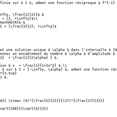
finie sur $ I $, admet une fonction réciproque $ f^{-1} 
nfty, \frac{1}{2}]$ &

 = [2, +\infty[$\\

mathbb{R}$ &

I = [\frac{3}{2}, +\infty[$

et une solution unique $ \alpha $ dans l'intervalle $ ]0
onnez un encadrement du nombre $ \alpha $ d’amplitude $ 
2}  + \frac{1}{2\alpha} } $.

ion $ x  < \frac{1}{1+2x^2} $.\\

 $ sur $ I = ]-\infty, \alpha] $, admet une fonction réc
*{3.5cm}

J $.

4}} \times (9)^{\frac{5}{2}}}{(27)^{\frac{17}{3}}}

sqrt{108}}{\sqrt[4]{3}}
