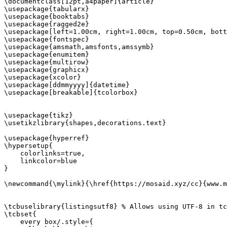
\documentclass[12pt,a4paper]{article}

\usepackage{tabularx}

\usepackage{booktabs}

\usepackage{ragged2e}

\usepackage[left=1.00cm, right=1.00cm, top=0.50cm, bott
\usepackage{fontspec}

\usepackage{amsmath,amsfonts,amssymb}

\usepackage{enumitem}

\usepackage{multirow}

\usepackage{graphicx}

\usepackage{xcolor}

\usepackage[ddmmyyyy]{datetime}

\usepackage[breakable]{tcolorbox}

\usepackage{tikz}

\usetikzlibrary{shapes,decorations.text}

\usepackage{hyperref}

\hypersetup{

    colorlinks=true,

    linkcolor=blue

}

\newcommand{\mylink}{\href{https://mosaid.xyz/cc}{www.m
\tcbuselibrary{listingsutf8} % Allows using UTF-8 in tc
\tcbset{

    every box/.style={
