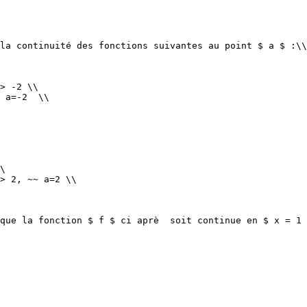
la continuité des fonctions suivantes au point $ a $ :\\

> -2 \\

 a=-2  \\

\

> 2, ~~ a=2 \\

que la fonction $ f $ ci aprè  soit continue en $ x = 1 