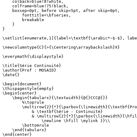
    colback=blue!8!white,

    colframe=blue!75!black,

    boxsep=0pt, before skip=5pt, after skip=0pt,

        fonttitle=\bfseries,

        breakable

    }

}

\setlist[enumerate,1]{label=\textbf{\arabic*~$-$}, labe
\newcolumntype{C}{>{\Centering\arraybackslash}X}

\everymath{\displaystyle}

\title{Série Continuité}

\author{Prof : MOSAID}

\date{}

\begin{document}

\thispagestyle{empty}

\begin{center}

    \begin{tabularx}{\textwidth}{@{}CCC@{}}

        %\toprule

        \multirow{2}{*}{\parbox{\linewidth}{\textbf{Pro
            & \textbf{Série - Continuité}

            & \multirow{2}{*}{\parbox{\linewidth}{\hfil
                \newline \hfill \mylink }}\\

        \bottomrule

    \end{tabularx}

\end{center}
