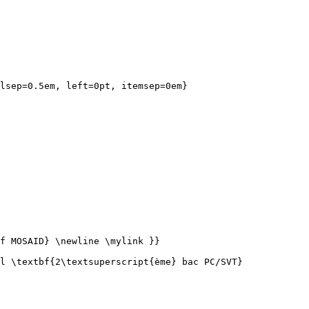
lsep=0.5em, left=0pt, itemsep=0em}

f MOSAID} \newline \mylink }}

l \textbf{2\textsuperscript{ème} bac PC/SVT}
