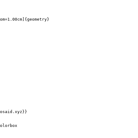
om=1.00cm]{geometry}

osaid.xyz}}

olorbox
