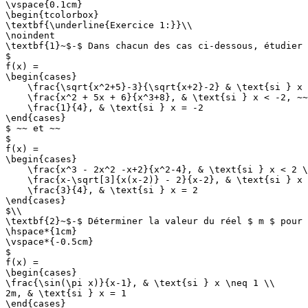
\vspace{0.1cm}

\begin{tcolorbox}

\textbf{\underline{Exercice 1:}}\\

\noindent

\textbf{1}~$-$ Dans chacun des cas ci-dessous, étudier 
$

f(x) =

\begin{cases}

    \frac{\sqrt{x^2+5}-3}{\sqrt{x+2}-2} & \text{si } x 
    \frac{x^2 + 5x + 6}{x^3+8}, & \text{si } x < -2, ~~
    \frac{1}{4}, & \text{si } x = -2

\end{cases}

$ ~~ et ~~

$

f(x) =

\begin{cases}

    \frac{x^3 - 2x^2 -x+2}{x^2-4}, & \text{si } x < 2 \
    \frac{x-\sqrt[3]{x(x-2)} - 2}{x-2}, & \text{si } x 
    \frac{3}{4}, & \text{si } x = 2

\end{cases}

$\\

\textbf{2}~$-$ Déterminer la valeur du réel $ m $ pour 
\hspace*{1cm}

\vspace*{-0.5cm}

$

f(x) =

\begin{cases}

\frac{\sin(\pi x)}{x-1}, & \text{si } x \neq 1 \\

2m, & \text{si } x = 1

\end{cases}
