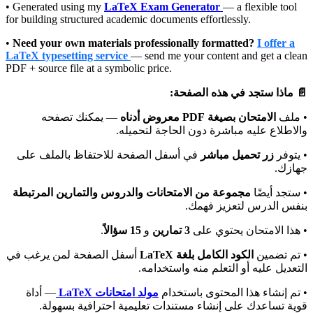
• Generated using my
LaTeX Exam Generator
— a flexible tool
for building structured academic documents effortlessly.
•
Need your own materials professionally formatted?
I offer a
LaTeX typesetting service
— send me your content and get a clean
PDF + source file at a symbolic price.
📄 ماذا ستجد في هذه الصفحة:
• ملف
الامتحان بصيغة PDF معروض أدناه
— يمكنك تصفحه
والاطلاع عليه مباشرة دون الحاجة لتحميله.
• يتوفر
زر تحميل مباشر
في أسفل الصفحة للاحتفاظ بالملف على
جهازك.
• ستجد أيضًا
مجموعة من الامتحانات والدروس والتمارين المرتبطة
بنفس الدرس لتعزيز فهمك.
.
15 سؤالاً
و
3 تمارين
• هذا الامتحان يحتوي على
• تم تضمين
الكود الكامل بلغة LaTeX
أسفل الصفحة لمن يرغب في
التعديل عليه أو التعلم منه واستخدامه.
• تم إنشاء هذا المحتوى باستخدام
مولد امتحانات LaTeX
— أداة
قوية تساعدك على إنشاء مستندات تعليمية احترافية بسهولة.