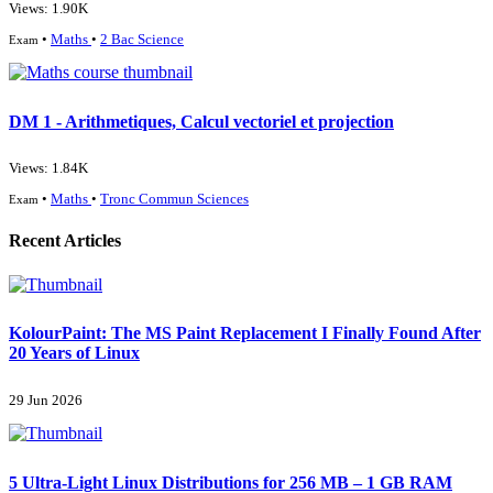
Views: 1.90K
•
Maths
•
2 Bac Science
Exam
DM 1 - Arithmetiques, Calcul vectoriel et projection
Views: 1.84K
•
Maths
•
Tronc Commun Sciences
Exam
Recent Articles
KolourPaint: The MS Paint Replacement I Finally Found After
20 Years of Linux
29 Jun 2026
5 Ultra-Light Linux Distributions for 256 MB – 1 GB RAM