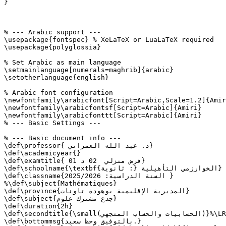
}

% --- Arabic support ---

\usepackage{fontspec} % XeLaTeX or LuaLaTeX required

\usepackage{polyglossia}

% Set Arabic as main language

\setmainlanguage[numerals=maghrib]{arabic}

\setotherlanguage{english}

% Arabic font configuration

\newfontfamily\arabicfont[Script=Arabic,Scale=1.2]{Amir
\newfontfamily\arabicfontsf[Script=Arabic]{Amiri}

\newfontfamily\arabicfonttt[Script=Arabic]{Amiri}

% --- Basic Settings ---

% --- Basic document info ---

\def\professor{ ذ. عبد الله العمراني}

\def\academicyear{}

\def\examtitle{ فرض منزلي  02 د 01}

\def\schoolname{\textbf{ثانوية :} الخوارزمي التأهيلية}

\def\classname{السنة الدراسية: 2025/2026 }

%\def\subject{Mathématiques}

\def\province{المديرية الإقليمية بوهودة تاونات}

\def\subject{جذع مشترك علوم}

\def\duration{2h}

\def\secondtitle{\small(الحسابيات والحساب المتجهي)}%\LR{(Arithmétiques \& Calcul vectoriel)}

\def\bottommsg{بالتوفيق وحظ سعيد.}
