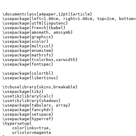
\documentclass[a4paper,12pt]{article}

\usepackage[left=1.00cm, right=1.00cm, top=2cm, bottom=
\usepackage[utf8]{inputenc}

\usepackage[french]{babel}

\usepackage{amsmath, amssymb}

\usepackage{graphicx}

\usepackage{xcolor}

\usepackage{multicol}

\usepackage{enumitem}

\usepackage{mathrsfs}

\usepackage{tcolorbox,varwidth}

\usepackage{fontspec}

\usepackage{colortbl}

\usepackage{libertinus}

\tcbuselibrary{skins,breakable}

\usepackage{tikz}

\usetikzlibrary{calc}

\usetikzlibrary{shadows}

\usepackage{tabularx, array}

\usepackage{fancyhdr}

\usepackage{setspace}

\usepackage{hyperref}

\hypersetup{

    colorlinks=true,

    urlcolor=magenta
