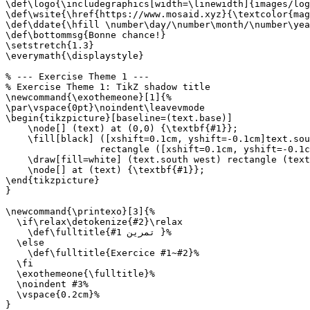
\def\logo{\includegraphics[width=\linewidth]{images/log
\def\wsite{\href{https://www.mosaid.xyz}{\textcolor{mag
\def\ddate{\hfill \number\day/\number\month/\number\yea
\def\bottommsg{Bonne chance!}

\setstretch{1.3}

\everymath{\displaystyle}

% --- Exercise Theme 1 ---

% Exercise Theme 1: TikZ shadow title

\newcommand{\exothemeone}[1]{%

\par\vspace{0pt}\noindent\leavevmode

\begin{tikzpicture}[baseline=(text.base)]

    \node[] (text) at (0,0) {\textbf{#1}};

    \fill[black] ([xshift=0.1cm, yshift=-0.1cm]text.sou
                 rectangle ([xshift=0.1cm, yshift=-0.1c
    \draw[fill=white] (text.south west) rectangle (text
    \node[] at (text) {\textbf{#1}};

\end{tikzpicture}

}

\newcommand{\printexo}[3]{%

  \if\relax\detokenize{#2}\relax

    \def\fulltitle{#1 تمرين }%

  \else

    \def\fulltitle{Exercice #1~#2}%

  \fi

  \exothemeone{\fulltitle}%

  \noindent #3%

  \vspace{0.2cm}%

}
