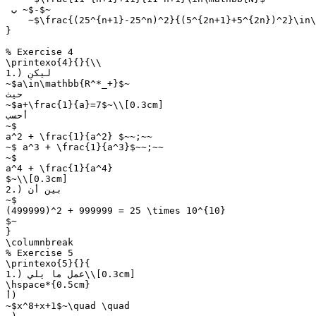
 ب ~$-$~

    ~$\frac{(25^{n+1}-25^n)^2}{(5^{2n+1}+5^{2n})^2}\in\
}

% Exercise 4

\printexo{4}{}{\\

1.) ليكن

~$a\in\mathbb{R^*_+}$~

حيث

~$a+\frac{1}{a}=7$~\\[0.3cm]

أحسب

~$

a^2 + \frac{1}{a^2} $~~;~~

~$ a^3 + \frac{1}{a^3}$~~;~~

~$

a^4 + \frac{1}{a^4}

$~\\[0.3cm]

2.) بين أن

~$

(499999)^2 + 999999 = 25 \times 10^{10}

$~

}

\columnbreak

% Exercise 5

\printexo{5}{}{

1.) عمل ما يلي\\[0.3cm]

\hspace*{0.5cm}

أ)

~$x^8+x+1$~\quad \quad
