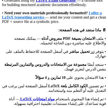
• Generated using my
LaTeX Exam Generator
— a flexible tool
for building structured academic documents effortlessly.
•
Need your own materials professionally formatted?
I offer a
LaTeX typesetting service
— send me your content and get a clean
PDF + source file at a symbolic price.
📄 ماذا ستجد في هذه الصفحة:
• ملف
الامتحان بصيغة PDF معروض أدناه
— يمكنك تصفحه
والاطلاع عليه مباشرة دون الحاجة لتحميله.
• يتوفر
زر تحميل مباشر
في أسفل الصفحة للاحتفاظ بالملف على
جهازك.
• ستجد أيضًا
مجموعة من الامتحانات والدروس والتمارين المرتبطة
بنفس الدرس لتعزيز فهمك.
.
4 سؤالاً
و
10 تمارين
• هذا الامتحان يحتوي على
• تم تضمين
الكود الكامل بلغة LaTeX
أسفل الصفحة لمن يرغب في
التعديل عليه أو التعلم منه واستخدامه.
• تم إنشاء هذا المحتوى باستخدام
مولد امتحانات LaTeX
— أداة
قوية تساعدك على إنشاء مستندات تعليمية احترافية بسهولة.