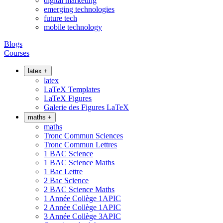
digital marketing
emerging technologies
future tech
mobile technology
Blogs
Courses
latex
+
latex
LaTeX Templates
LaTeX Figures
Galerie des Figures LaTeX
maths
+
maths
Tronc Commun Sciences
Tronc Commun Lettres
1 BAC Science
1 BAC Science Maths
1 Bac Lettre
2 Bac Science
2 BAC Science Maths
1 Année Collège 1APIC
2 Année Collège 1APIC
3 Année Collège 3APIC