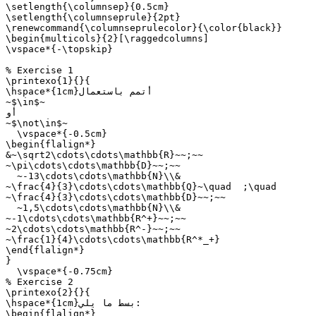
\setlength{\columnsep}{0.5cm}

\setlength{\columnseprule}{2pt}

\renewcommand{\columnseprulecolor}{\color{black}}

\begin{multicols}{2}[\raggedcolumns]

\vspace*{-\topskip}

% Exercise 1

\printexo{1}{}{

\hspace*{1cm}أتمم باستعمال

~$\in$~

أو

~$\not\in$~

  \vspace*{-0.5cm}

\begin{flalign*}

&~\sqrt2\cdots\cdots\mathbb{R}~~;~~

~\pi\cdots\cdots\mathbb{D}~~;~~

  ~-13\cdots\cdots\mathbb{N}\\&

~\frac{4}{3}\cdots\cdots\mathbb{Q}~\quad  ;\quad

~\frac{4}{3}\cdots\cdots\mathbb{D}~~;~~

  ~1,5\cdots\cdots\mathbb{N}\\&

~-1\cdots\cdots\mathbb{R^+}~~;~~

~2\cdots\cdots\mathbb{R^-}~~;~~

~\frac{1}{4}\cdots\cdots\mathbb{R^*_+}

\end{flalign*}

}

  \vspace*{-0.75cm}

% Exercise 2

\printexo{2}{}{

\hspace*{1cm}بسط ما يلي:

\begin{flalign*}
