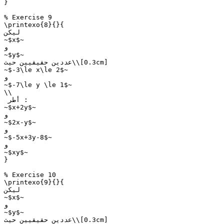
}

% Exercise 9

\printexo{8}{}{

ليكن

~$x$~

و

~$y$~

عددين حقيقيين حيث\\[0.3cm]

~$-3\le x\le 2$~

و

~$-7\le y \le 1$~

\\

 أطر :

~$x+2y$~

و

~$2x-y$~

و

~$-5x+3y-8$~

و

~$xy$~

}

% Exercise 10

\printexo{9}{}{

ليكن

~$x$~

و

~$y$~

عددين حقيقيين حيث\\[0.3cm]
