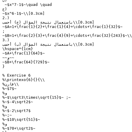
ب)

 ~$x^7-1$~\quad \quad

ج)

~$x^6-1$~\\[0.3cm]

2.)

باستعمال نتيجة السؤال (ج) أحسب\\[0.3cm]

~$A=1+\frac{1}{2}+\frac{1}{4}+\cdots+\frac{1}{32}$~

;

~$B=1+\frac{2}{3}+\frac{4}{9}+\cdots+\frac{32}{243}$~\\
3.)

باستعمال نتيجة السؤال (ب) أحسب\\[0.3cm]

\hspace*{1cm}

~$A+\frac{1}{64}$~

~~و~~

~$B+\frac{64}{729}$~

}

% Exercise 6

%\printexo{6}{}{\\

%قارن\\

%~$7$~

%و

%~$\sqrt3\times\sqrt{15}$~ ;~

%~$-4\sqrt2$~

%و

%~$-2\sqrt7$

%~;~

%~$10\sqrt{51}$~

%و

%~$70+\sqrt2$~
