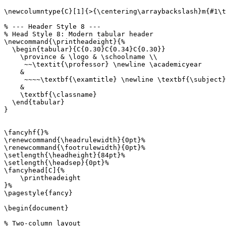
\newcolumntype{C}[1]{>{\centering\arraybackslash}m{#1\t
% --- Header Style 8 ---

% Head Style 8: Modern tabular header

\newcommand{\printheadeight}{%

  \begin{tabular}{C{0.30}C{0.34}C{0.30}}

    \province & \logo & \schoolname \\

     ~~\textit{\professor} \newline \academicyear

    &

     ~~~~\textbf{\examtitle} \newline \textbf{\subject}

    &

    \textbf{\classname}

  \end{tabular}

}

\fancyhf{}%

\renewcommand{\headrulewidth}{0pt}%

\renewcommand{\footrulewidth}{0pt}%

\setlength{\headheight}{84pt}%

\setlength{\headsep}{0pt}%

\fancyhead[C]{%

    \printheadeight

}%

\pagestyle{fancy}

\begin{document}

% Two-column layout
