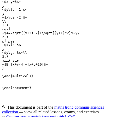
~$x-y=6$~

و

~$y\le -1 $~

و

~$x\ge -2 $~

\\

1.)

أحسب

~$A=\sqrt{(x+2)^2}+\sqrt{(y+1)^2}$~\\

2.)

بين أن

~$x\le 5$~

و

~$y\ge-8$~\\

3.)

حدد قيمة

~$B=|x+y-4|+|x+y+10|$~

}

\end{multicols}

\end{document}

📂 This document is part of the
maths tronc-commun-sciences
collection
— view all related lessons, exams, and exercises.
✨
Get your own materials formatted with LaTeX