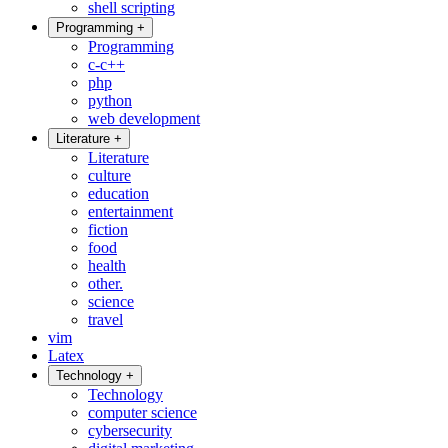
shell scripting
Programming
+
Programming
c-c++
php
python
web development
Literature
+
Literature
culture
education
entertainment
fiction
food
health
other.
science
travel
vim
Latex
Technology
+
Technology
computer science
cybersecurity