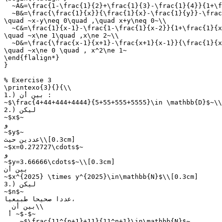
  ~A&=\frac{1-\frac{1}{2}+\frac{1}{3}-\frac{1}{4}}{1+\f
  ~B&=\frac{\frac{1}{x}}{\frac{1}{x}-\frac{1}{y}}-\frac
\quad ~x-y\neq 0\quad ,\quad x+y\neq 0~\\

  ~C&=\frac{1}{x-1}-\frac{1-\frac{1}{x-2}}{1+\frac{1}{x
\quad ~x\ne 1\quad ,x\ne 2~\\

  ~D&=\frac{\frac{x-1}{x+1}-\frac{x+1}{x-1}}{\frac{1}{x
\quad ~x\ne 0 \quad , x^2\ne 1~

\end{flalign*}

}

% Exercise 3

\printexo{3}{}{\\

1.) بين أن :

~$\frac{4+44+444+4444}{5+55+555+5555}\in \mathbb{D}$~\\
2.) ليكن

~$x$~

و

~$y$~

عددين حيث\\[0.3cm]

~$x=0.272727\cdots$~

و

~$y=3.66666\cdots$~\\[0.3cm]

بين أن

~$x^{2025} \times y^{2025}\in\mathbb{N}$\\[0.3cm]

3.) ليكن

~$n$~

عددا صحيحا طبيعيا،

  بين أن\\

 أ ~$-$~

    ~$\frac{11^{n+1}+11}{11^n+1}\in\mathbb{N}$~
