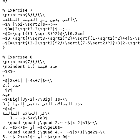
%}

% Exercise 7

\printexo{6}{}{\\

أكتب بدون رمز القيمة المطلقة\\

~$A=|\pi-\sqrt2|$~~;~~

~$B=|2\sqrt3-3\sqrt2|$~~;~~

~$C=\sqrt{(1-\sqrt3)^2}$\\[0.3cm]

~$D=\sqrt{(\sqrt3-\sqrt2)^2}+\sqrt{(1-\sqrt2)^2}+4|5-\s
~$E=\sqrt{(3-2\sqrt2)^2}+\sqrt{(7-5\sqrt2)^2}+3|2-\sqrt
}

% Exercise 8

\printexo{7}{}{\\

\noindent 1.) حدد قيمة

~$x$~

:

~$|2x+1|=|-4x+7|$~\\

2.) حدد

~$y$~

حيث

~$\Big||3y-2|-7\Big|=1$~\\

3.) حدد المجالات التي ينتمي إليها

~$x$~

في الحالات التالية\\

   1.~ ~$-5<x\le3$

  \quad \quad ;\quad 2.~ ~$|x-2|<1$~\\

3. ~$x<7$~ أو ~$x\ge10$~

  \quad \quad ;\quad 4.~  ~$|x+1|\ge2$~\\

5. ~$-2<x<1$~ أو ~$x\ne 0$~
