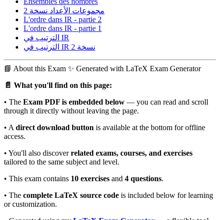
Ensembles des nombres
مجموعات الأعداد نسخة 2
L'ordre dans IR - partie 2
L'ordre dans IR - partie 1
الترتيب في IR
الترتيب في IR نسخة 2
📘
About this Exam
✨ Generated with LaTeX Exam Generator
📄 What you'll find on this page:
• The
Exam PDF is embedded below
— you can read and scroll
through it directly without leaving the page.
• A
direct download button
is available at the bottom for offline
access.
• You'll also discover
related exams, courses, and exercises
tailored to the same subject and level.
• This exam contains
10 exercises
and
4 questions
.
• The
complete LaTeX source code
is included below for learning
or customization.