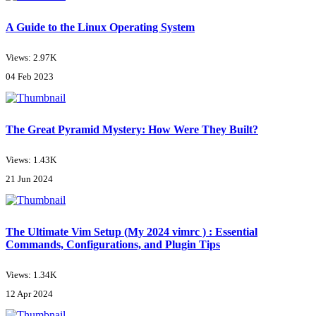
A Guide to the Linux Operating System
Views: 2.97K
04 Feb 2023
The Great Pyramid Mystery: How Were They Built?
Views: 1.43K
21 Jun 2024
The Ultimate Vim Setup (My 2024 vimrc ) : Essential
Commands, Configurations, and Plugin Tips
Views: 1.34K
12 Apr 2024