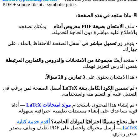
PDF + source file at a symbolic price.
📄 ماذا ستجد في هذه الصفحة:
• ملف
الامتحان بصيغة PDF معروض أدناه
— يمكنك تصفحه
والاطلاع عليه مباشرة دون الحاجة لتحميله.
• يتوفر
زر تحميل مباشر
في أسفل الصفحة للاحتفاظ بالملف على
جهازك.
• ستجد أيضًا
مجموعة من الامتحانات والدروس والتمارين المرتبطة
بنفس الدرس لتعزيز فهمك.
.
28 سؤالاً
و
3 تمارين
• هذا الامتحان يحتوي على
• تم تضمين
الكود الكامل بلغة LaTeX
أسفل الصفحة لمن يرغب في
التعديل عليه أو التعلم منه واستخدامه.
• تم إنشاء هذا المحتوى باستخدام
مولد امتحانات LaTeX
— أداة
قوية تساعدك على إنشاء مستندات تعليمية احترافية بسهولة.
أقدم خدمة كتابة
هل تحتاج تنسيقًا احترافيًا لموادك الخاصة؟
•
— أرسل محتواك واحصل على PDF نظيف وملف مصدر
LaTeX
بسعر رمزي.