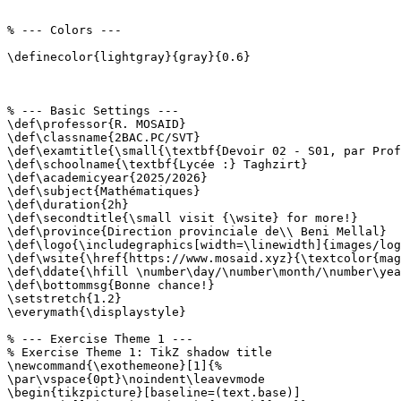
% --- Colors ---

\definecolor{lightgray}{gray}{0.6}

% --- Basic Settings ---

\def\professor{R. MOSAID}

\def\classname{2BAC.PC/SVT}

\def\examtitle{\small{\textbf{Devoir 02 - S01, par Prof
\def\schoolname{\textbf{Lycée :} Taghzirt}

\def\academicyear{2025/2026}

\def\subject{Mathématiques}

\def\duration{2h}

\def\secondtitle{\small visit {\wsite} for more!}

\def\province{Direction provinciale de\\ Beni Mellal}

\def\logo{\includegraphics[width=\linewidth]{images/log
\def\wsite{\href{https://www.mosaid.xyz}{\textcolor{mag
\def\ddate{\hfill \number\day/\number\month/\number\yea
\def\bottommsg{Bonne chance!}

\setstretch{1.2}

\everymath{\displaystyle}

% --- Exercise Theme 1 ---

% Exercise Theme 1: TikZ shadow title

\newcommand{\exothemeone}[1]{%

\par\vspace{0pt}\noindent\leavevmode

\begin{tikzpicture}[baseline=(text.base)]
