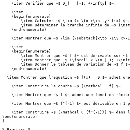
    \item Vérifier que ~$ D_f = [-1; +\infty[ $~.

    \item

    \begin{enumerate}

        \item Calculer ~$ \lim_{x \to +\infty} f(x) $~.

        \item Déterminer la branche infinie de ~$ (\mat
    \end{enumerate}

    \item Montrer que ~$ \lim_{\substack{x\to -1\\ x>-1
    \item

    \begin{enumerate}

        \item Montrer que ~$ f $~ est dérivable sur ~$ 
        \item Montrer que ~$ (\forall x \in ]-1; +\inft
        \item Donner le tableau de variation de ~$ f $~
    \end{enumerate}

  \item Montrer que l'équation ~$ f(x) = 0 $~ admet une
    \item Construire la courbe ~$ (\mathcal C_f) $~.

    \item Montrer que ~$ f $~ admet une fonction récipr
    \item Montrer que ~$ f^{-1} $~ est dérivable en 1 p
    \item Construire ~$ (\mathcal C_{f^{-1}}) $~ dans l
\end{enumerate}

}

% Exercise 3
