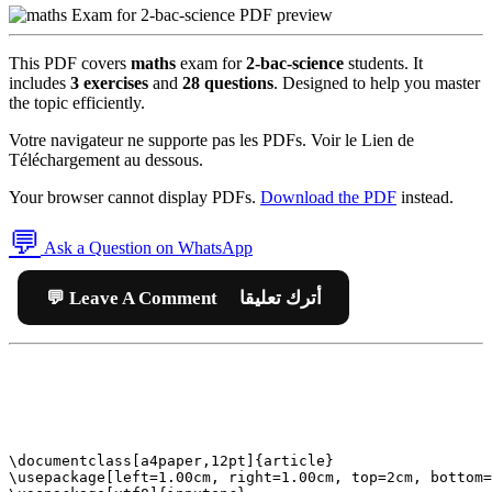
This PDF covers
maths
exam for
2-bac-science
students. It
includes
3 exercises
and
28 questions
. Designed to help you master
the topic efficiently.
Votre navigateur ne supporte pas les PDFs. Voir le Lien de
Téléchargement au dessous.
Your browser cannot display PDFs.
Download the PDF
instead.
💬
Ask a Question on WhatsApp
💬 Leave A Comment أترك تعليقا
\documentclass[a4paper,12pt]{article}

\usepackage[left=1.00cm, right=1.00cm, top=2cm, bottom=