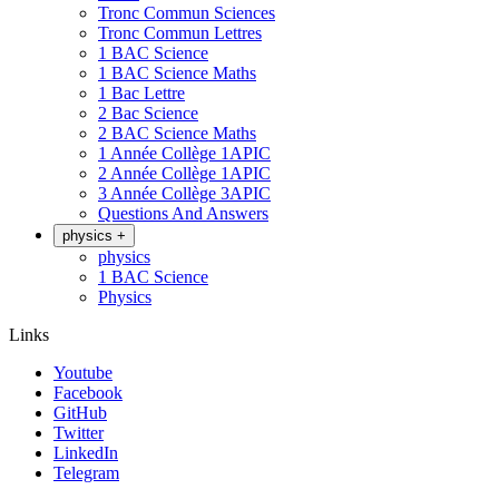
Tronc Commun Sciences
Tronc Commun Lettres
1 BAC Science
1 BAC Science Maths
1 Bac Lettre
2 Bac Science
2 BAC Science Maths
1 Année Collège 1APIC
2 Année Collège 1APIC
3 Année Collège 3APIC
Questions And Answers
physics
+
physics
1 BAC Science
Physics
Links
Youtube
Facebook
GitHub
Twitter
LinkedIn
Telegram