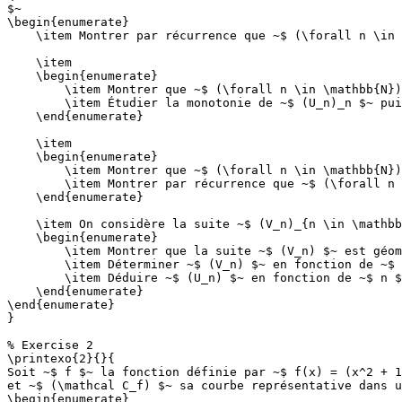
$~

\begin{enumerate}

    \item Montrer par récurrence que ~$ (\forall n \in 
    \item

    \begin{enumerate}

        \item Montrer que ~$ (\forall n \in \mathbb{N})
        \item Étudier la monotonie de ~$ (U_n)_n $~ pui
    \end{enumerate}

    \item

    \begin{enumerate}

        \item Montrer que ~$ (\forall n \in \mathbb{N})
        \item Montrer par récurrence que ~$ (\forall n 
    \end{enumerate}

    \item On considère la suite ~$ (V_n)_{n \in \mathbb
    \begin{enumerate}

        \item Montrer que la suite ~$ (V_n) $~ est géom
        \item Déterminer ~$ (V_n) $~ en fonction de ~$ 
        \item Déduire ~$ (U_n) $~ en fonction de ~$ n $
    \end{enumerate}

\end{enumerate}

}

% Exercise 2

\printexo{2}{}{

Soit ~$ f $~ la fonction définie par ~$ f(x) = (x^2 + 1
et ~$ (\mathcal C_f) $~ sa courbe représentative dans u
\begin{enumerate}
