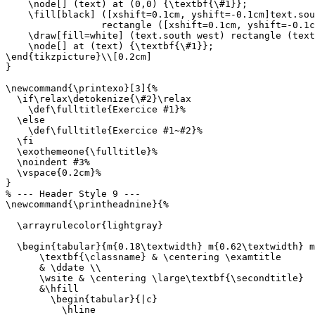
    \node[] (text) at (0,0) {\textbf{\#1}};

    \fill[black] ([xshift=0.1cm, yshift=-0.1cm]text.sou
                 rectangle ([xshift=0.1cm, yshift=-0.1c
    \draw[fill=white] (text.south west) rectangle (text
    \node[] at (text) {\textbf{\#1}};

\end{tikzpicture}\\[0.2cm]

}

\newcommand{\printexo}[3]{%

  \if\relax\detokenize{\#2}\relax

    \def\fulltitle{Exercice #1}%

  \else

    \def\fulltitle{Exercice #1~#2}%

  \fi

  \exothemeone{\fulltitle}%

  \noindent #3%

  \vspace{0.2cm}%

}

% --- Header Style 9 ---

\newcommand{\printheadnine}{%

  \arrayrulecolor{lightgray}

  \begin{tabular}{m{0.18\textwidth} m{0.62\textwidth} m
      \textbf{\classname} & \centering \examtitle

      & \ddate \\

      \wsite & \centering \large\textbf{\secondtitle}

      &\hfill

        \begin{tabular}{|c}

          \hline
