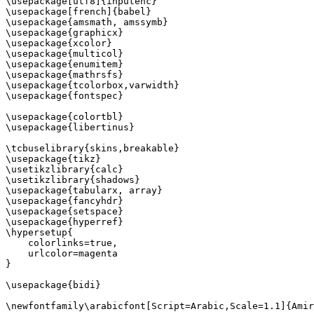
\usepackage[utf8]{inputenc}

\usepackage[french]{babel}

\usepackage{amsmath, amssymb}

\usepackage{graphicx}

\usepackage{xcolor}

\usepackage{multicol}

\usepackage{enumitem}

\usepackage{mathrsfs}

\usepackage{tcolorbox,varwidth}

\usepackage{fontspec}

\usepackage{colortbl}

\usepackage{libertinus}

\tcbuselibrary{skins,breakable}

\usepackage{tikz}

\usetikzlibrary{calc}

\usetikzlibrary{shadows}

\usepackage{tabularx, array}

\usepackage{fancyhdr}

\usepackage{setspace}

\usepackage{hyperref}

\hypersetup{

    colorlinks=true,

    urlcolor=magenta

}

\usepackage{bidi}

\newfontfamily\arabicfont[Script=Arabic,Scale=1.1]{Amir