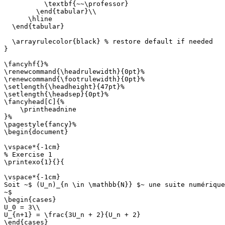
          \textbf{~~\professor}

        \end{tabular}\\

      \hline

  \end{tabular}

  \arrayrulecolor{black} % restore default if needed

}

\fancyhf{}%

\renewcommand{\headrulewidth}{0pt}%

\renewcommand{\footrulewidth}{0pt}%

\setlength{\headheight}{47pt}%

\setlength{\headsep}{0pt}%

\fancyhead[C]{%

    \printheadnine

}%

\pagestyle{fancy}%

\begin{document}

\vspace*{-1cm}

% Exercise 1

\printexo{1}{}{

\vspace*{-1cm}

Soit ~$ (U_n)_{n \in \mathbb{N}} $~ une suite numérique
~$

\begin{cases}

U_0 = 3\\

U_{n+1} = \frac{3U_n + 2}{U_n + 2}

\end{cases}
