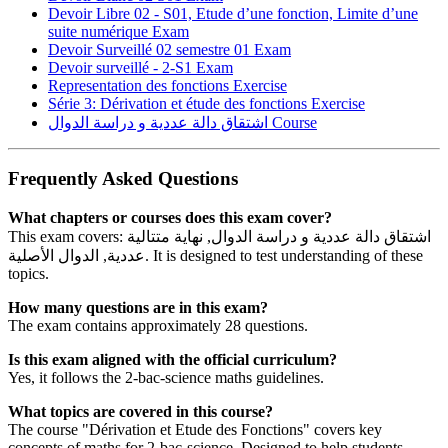
Devoir Libre 02 - S01, Etude d’une fonction, Limite d’une
suite numérique
Exam
Devoir Surveillé 02 semestre 01
Exam
Devoir surveillé - 2-S1
Exam
Representation des fonctions
Exercise
Série 3: Dérivation et étude des fonctions
Exercise
اشتقاق دالة عددية و دراسة الدوال
Course
Frequently Asked Questions
What chapters or courses does this exam cover?
This exam covers: اشتقاق دالة عددية و دراسة الدوال, نهاية متتالية
عددية, الدوال الأصلية. It is designed to test understanding of these
topics.
How many questions are in this exam?
The exam contains approximately 28 questions.
Is this exam aligned with the official curriculum?
Yes, it follows the 2-bac-science maths guidelines.
What topics are covered in this course?
The course "Dérivation et Etude des Fonctions" covers key
concepts of maths for 2-bac-science. Designed to help students