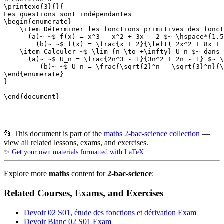
\printexo{3}{}{

Les questions sont indépendantes

\begin{enumerate}

    \item Déterminer les fonctions primitives des fonct
      (a)~ ~$ f(x) = x^3 - x^2 + 3x - 2 $~ \hspace*{1.5
        (b)~ ~$ f(x) = \frac{x + 2}{\left( 2x^2 + 8x + 
    \item Calculer ~$ \lim_{n \to +\infty} U_n $~ dans 
      (a)~ ~$ U_n = \frac{2n^3 - 1}{3n^2 + 2n - 1} $~ \
         (b)~ ~$ U_n = \frac{\sqrt{2}^n - \sqrt{3}^n}{\
\end{enumerate}

}

\end{document}

📂 This document is part of the
maths 2-bac-science collection
—
view all related lessons, exams, and exercises.
✨
Get your own materials formatted with LaTeX
Explore more
maths
content for
2-bac-science
:
Related Courses, Exams, and Exercises
Devoir 02 S01, étude des fonctions et dérivation
Exam
Devoir Blanc 02 S01
Exam