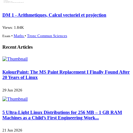
DM 1 - Arithmetiques, Calcul vectoriel et projection
Views: 1.84K
•
Maths
•
Tronc Commun Sciences
Exam
Recent Articles
KolourPaint: The MS Paint Replacement I Finally Found After
20 Years of Linux
29 Jun 2026
5 Ultra-Light Linux Distributions for 256 MB – 1 GB RAM
Machines as a Child’s First Engineering Work...
21 Jun 2026