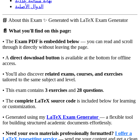
نهاية متتالية عددية
الدوال الأصلية
📘
About this Exam
✨ Generated with LaTeX Exam Generator
📄 What you'll find on this page:
• The
Exam PDF is embedded below
— you can read and scroll
through it directly without leaving the page.
• A
direct download button
is available at the bottom for offline
access.
• You'll also discover
related exams, courses, and exercises
tailored to the same subject and level.
• This exam contains
3 exercises
and
28 questions
.
• The
complete LaTeX source code
is included below for learning
or customization.
• Generated using my
LaTeX Exam Generator
— a flexible tool
for building structured academic documents effortlessly.
•
Need your own materials professionally formatted?
I offer a
LaTeX typesetting service
— send me your content and get a clean