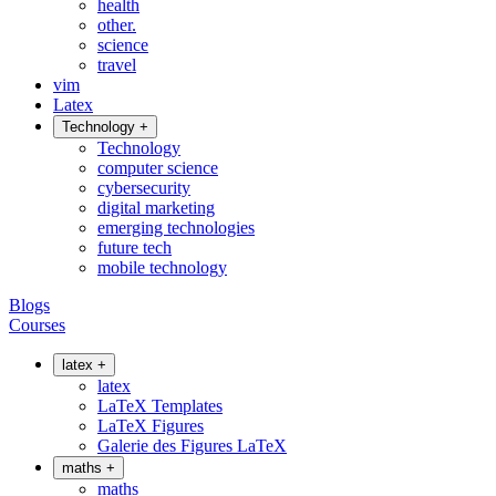
health
other.
science
travel
vim
Latex
Technology
+
Technology
computer science
cybersecurity
digital marketing
emerging technologies
future tech
mobile technology
Blogs
Courses
latex
+
latex
LaTeX Templates
LaTeX Figures
Galerie des Figures LaTeX
maths
+
maths