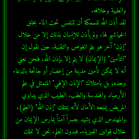
لقد أذن الله للسمكة أن تتنفس تحت الماء بخلق 
الخياشيم لها، ولم يأذن للإنسان بذلك إلا من خلال 
"إذن" آخر هو علم الغوص والتقنية. حين نقول إن 
"التأمين" (الإيمان) لا يتم إلا بإذن الله، فنحن نعني 
وحده؛ بل بامتلاك "الإذن الإلهي" المتمثل في علم 
الأرصاد والهندسة والطب. الطبيب الذي يداوي 
المريض يمنحه الأمان لأنه يمتلك "إذن الله" (العلم)، 
والمهندس الذي يشيد جسراً آمناً يمارس الإيمان من 
خلال قوانين الفيزياء. فبدون العلم، نحن لا نملك 