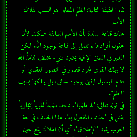
2. الحقيقة الثانية: الظلم المطلق هو السبب لهلاك 
هناك قناعة سائدة بأن الأمم السابقة هلكت لأن 
عقول أفرادها لم تصل إلى قناعة بوجود الله. لكن 
التدبر في السنن الإلهية يخبرنا بشيء مختلف تماماً: الله 
لا يهلك القرى لمجرد قصور في التصور العقدي أو 
عدم الوصول ليقين بوجود خالق، بل يهلكها بسبب 
في قوله تعالى: "لما ظلموا"، نلحظ ملمحاً لغوياً إعجازياً 
يتمثل في "حذف المفعول به". هذا الحذف في لغة 
العرب يفيد "الإطلاق"؛ أي أن الهلاك يقع حين 