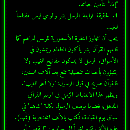
4. الحقيقة الرابعة: الرسل بشر والوحي ليس مفتاحاً 
يجب أن نتجاوز النظرة الأسطورية للرسل لنراهم كما 
قدمهم القرآن: بشر يأكلون الطعام ويمشون في 
الأسواق. الرسل لا يملكون مفاتيح الغيب ولا 
يتنبؤون بأحداث تفصيلية تقع بعد آلاف السنين، 
ويظهر هذا الانضباط الزمني في الرسم القرآني 
المذهل؛ فعندما يوصف الرسول بكلمة "شاهد" في 
سياق يوم القيامة، تُكتب بالألف الخنجرية (شٰهد). 
هذه الألف تشير لغوياً إلى حالة من "النقص" أو 