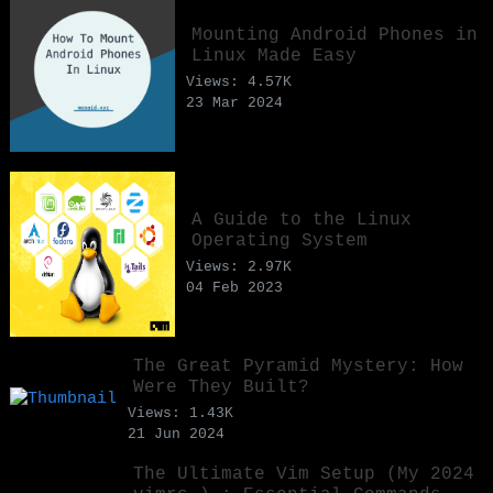
Mounting Android Phones in
Linux Made Easy
Views: 4.57K
23 Mar 2024
A Guide to the Linux
Operating System
Views: 2.97K
04 Feb 2023
The Great Pyramid Mystery: How
Were They Built?
Views: 1.43K
21 Jun 2024
The Ultimate Vim Setup (My 2024