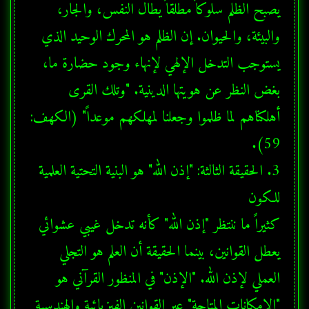
يصبح الظلم سلوكاً مطلقاً يطال النفس، والجار، 
والبيئة، والحيوان. إن الظلم هو المحرك الوحيد الذي 
يستوجب التدخل الإلهي لإنهاء وجود حضارة ما، 
بغض النظر عن هويتها الدينية. "وتلك القرى 
أهلكناهم لما ظلموا وجعلنا لمهلكهم موعداً" (الكهف: 
3. الحقيقة الثالثة: "إذن الله" هو البنية التحتية العلمية 
كثيراً ما ننتظر "إذن الله" كأنه تدخل غيبي عشوائي 
يعطل القوانين، بينما الحقيقة أن العلم هو التجلي 
العملي لإذن الله. "الإذن" في المنظور القرآني هو 
"الإمكانات المتاحة" عبر القوانين الفيزيائية والهندسية 