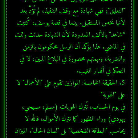
"التعليق"؛ فهي شهادة مع وقف التنفيذ، لم تُؤدَّ بعد 
لأنها تخص المستقبل. بينما في قصة يوسف، كُتبت 
“شاهد" بالألف الممدودة لأن الشهادة حدثت وتمت 
في الماضي. هذا يؤكد أن الرسل محكومون بالزمن 
والبشرية، ومهمتهم محصورة في البلاغ المبين، لا في 
5. الحقيقة الخامسة: الموازين تقوم على "الأعمال" لا 
في يوم الحساب، تُترك الهويات (مسلم، مسيحي، 
يهودي) وراء الظهور كما تترك الأموال، فالله لا 
يحاسب "البطاقة الشخصية" بل "لسان الحال". الميزان 