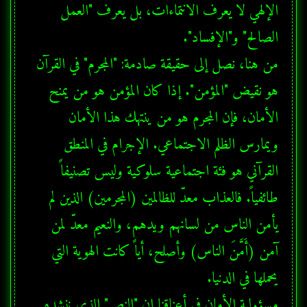
الإلهي لا يعرف الانتماءات، بل يعرف "العمل 
من هنا، نصل إلى حقيقة صادمة: "المجرم" في القرآن 
هو نقيض "المؤمن". إذا كان المؤمن هو من يمنح 
الأمان، فإن المجرم هو من ينتهك هذا الأمان 
ويمارس الظلم الاجتماعي. الإجرام في المنطق 
القرآني هو فئة اجتماعية سلوكية وليس تصنيفاً 
طائفياً. فالعذاب معدّ للظالمين (المجرمين) الذين لم 
يأمن الناس من لسانهم ويدهم، والنعيم معدّ لمن 
آمن (أَمَّنَ الناس) وأصلح، أياً كانت الهوية التي 
مسؤولية الأمان في أعناقنا إن "النصر" الذي ننشده 