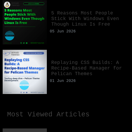
5 Reasons Most People
Stick With Windows Even
Though Linux Is Free
05 Jun 2026
Replaying CSS Builds: A
Recipe-Based Manager for
Pelican Themes
01 Jun 2026
Most Viewed Articles