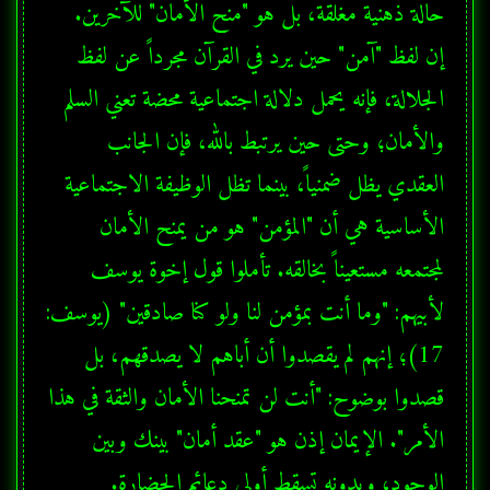
إن لفظ "آمن" حين يرد في القرآن مجرداً عن لفظ 
الجلالة، فإنه يحمل دلالة اجتماعية محضة تعني السلم 
والأمان؛ وحتى حين يرتبط بالله، فإن الجانب 
العقدي يظل ضمنياً، بينما تظل الوظيفة الاجتماعية 
الأساسية هي أن "المؤمن" هو من يمنح الأمان 
لمجتمعه مستعيناً بخالقه. تأملوا قول إخوة يوسف 
17)؛ إنهم لم يقصدوا أن أباهم لا يصدقهم، بل 
قصدوا بوضوح: "أنت لن تمنحنا الأمان والثقة في هذا 
الأمر". الإيمان إذن هو "عقد أمان" بينك وبين 