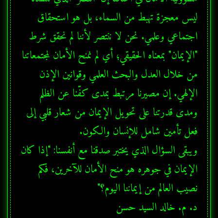
ليس معجزة تهبط من السماء، بل هو استحقاق 
اجتماعي وعلمي. نحن لا ننتصر لأننا لم نحقق شرط 
"الإيمان" بمعناه الحقيقي؛ أي لم نمنح الأمان لمجتمعاتنا 
من خلال العدل والبحث العلمي وقوانين الإذن 
الإلهي. إن مصيرنا مرتبط بمدى كفّنا عن الظلم 
ومدى قدرتنا على تحويل الإيمان من شعار قلبي إلى 
ويبقى السؤال الذي يختبر صدقنا مع أنفسنا: "إذا كان 
الإيمان في جوهره هو منح الأمان للآخرين، فكم 