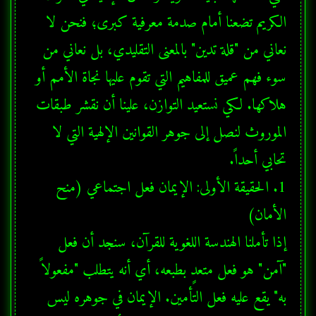
الكريم تضعنا أمام صدمة معرفية كبرى؛ فنحن لا 
نعاني من "قلة تدين" بالمعنى التقليدي، بل نعاني من 
سوء فهم عميق للمفاهيم التي تقوم عليها نجاة الأمم أو 
هلاكها. لكي نستعيد التوازن، علينا أن نقشر طبقات 
الموروث لنصل إلى جوهر القوانين الإلهية التي لا 
1. الحقيقة الأولى: الإيمان فعل اجتماعي (منح 
إذا تأملنا الهندسة اللغوية للقرآن، سنجد أن فعل 
"آمن" هو فعل متعدٍ بطبعه، أي أنه يتطلب "مفعولاً 
به" يقع عليه فعل التأمين. الإيمان في جوهره ليس 