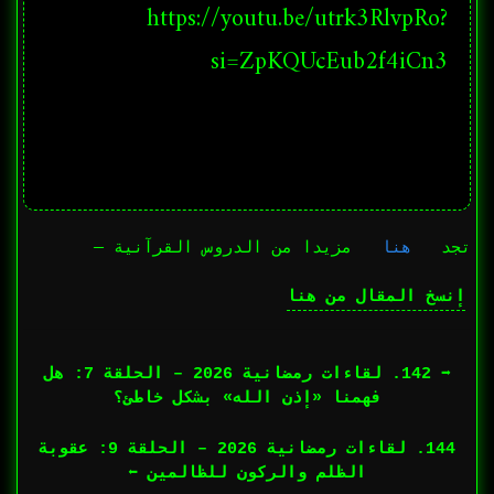
https://youtu.be/utrk3RlvpRo?
si=ZpKQUcEub2f4iCn3
تجد
هنا
مزيدا من الدروس القرآنية —
إنسخ المقال من هنا
➡︎ 142. لقاءات رمضانية 2026 – الحلقة 7: هل
فهمنا «إذن الله» بشكل خاطئ؟
144. لقاءات رمضانية 2026 – الحلقة 9: عقوبة
الظلم والركون للظالمين ⬅︎