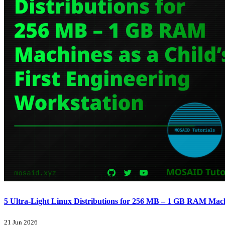
5 Ultra-Light Linux Distributions for 256 MB – 1 GB RAM Machi
21 Jun 2026