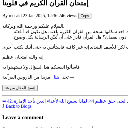
إمتحان القرآن الكريم في قلوبنا
By mosaid
23 Jan 2025, 12:36
246 views
Copy
السلام عليكم ورحمة الله وبركاته.
 سكانها نسخة من القرآن الكريم بِلُغَته، هل تكون قد أبلَغتَه
 دون نقصان؟ هل القرآن قادر على أن يُبَيِّن الرسالة بكل وضوح
اب لكن للأسف الشديد إنه غير كاف، فاستأنس به حتى آتيك بكتب أخرى
إنه والله امتحان عظيم
فاسألوا انفسكم هذا السؤال ولا تستهينوا به
مزيدا من الدروس القرآنية —
تجد
هنا
إنسخ المقال من هنا
➡︎ 42. لعلى خلق عظيم
⤴ Back to Blogs
Leave a comment