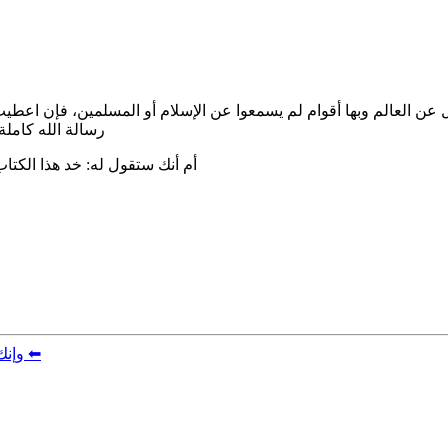
 العالم وبها أقوام لم يسمعوا عن الإسلام أو المسلمين، فإن اعطيت احد
رسالة الله كاملة
أم أنك ستقول له: خد هذا الكت
44. لماذا يسمح الله لأعداء الدين بأخد الإمارة ⬅︎
وإنك 