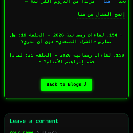
تجد
هنا
مزيدا من الدروس القرآنية —
إنسخ المقال من هنا
➡︎ 154. لقاءات رمضانية 2026 – الحلقة 19: هل
نمارس «الشرك المتعدي» دون أن ندري؟
156. لقاءات رمضانية 2026 – الحلقة 21: لماذا
حطم إبراهيم الأصنام؟ ⬅︎
⤴ Back to Blogs
Leave a comment
Your name