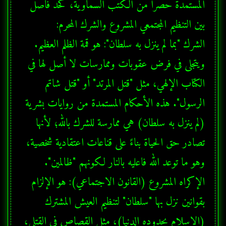
المستمدة حصراً من الكتب السماوية، كحد فاصل 
الشرك "بما لم ينزل به سلطان": هو قمة الظلم العظيم. 
ويتجلى في فرض عقوبات وممارسات لا أصل لها في 
الكتاب الإلهي، مثل "قتل المرتد" أو "قتل شاتم 
الرسول". هذه الأحكام المستمدة من روايات بشرية 
(لم ينزل به سلطان) هي ممارسة للشرك بالله؛ لأنها 
تصادر حق الحياة بناءً على قناعات اعتقادية شخصية، 
الإكراه المشروع (القانون الاجتماعي): هو الإلزام 
بقوانين نزل بها "سلطان" لتنظيم العيش المشترك 
(الإسلام بحدوده الدنيا)، مثل القصاص في القتلى، 