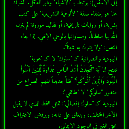
إلى الأسفل): يرتبط بـ "الأشياء" وغير العاقل. الشرك 
هنا هو إضفاء صفة "الألوهية التشريعية" على كتب 
بشرية، أو روايات تاريخية، أو تقاليد موروثة لم ينزل 
الله بها سلطاناً، ومساواتها بالوحي الإلهي. لذا جاء 
تفتح لنا آية "لَتَجِدَنَّ أَشَدَّ النَّاسِ عَدَاوَةً لِّلَّذِينَ آمَنُواْ 
الْيَهُودَ وَالَّذِينَ أَشْرَكُواْ" أفقاً جديداً لفهم الصراع من 
اليهودية كـ "سلوك إقصائي": تمثل النمط الذي لا يقبل 
الآخر المختلف، وينغلق على ذاته، ويرفض الاعتراف 