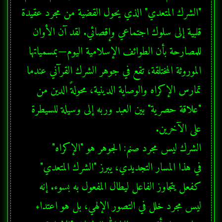
"الشرك المتعدي" الذي يحول القضية من مجرد عقيدة 
قلبية إلى سلوك اجتماعي وإقصائي. لقد آن الأوان 
للمصارحة بأن الطوائف الإسلامية اليوم—بمسمياتها 
الموروثة المختلقة، تقع في جوهر الشرك القرآني عندما 
تمارس الإكراه والوصاية الدينية، محولةً الدين من 
"علاقة حصرية" بين العبد وربه إلى وسيلة للسيطرة 
في هذا المسار التجديدي، يبرز "الشرك المتعدي" 
كفعل يتجاوز الفاعل ليطال المفعول به بسوء. إنه 
ليس مجرد خلل في التصور الإلهي، بل هو اعتداء 