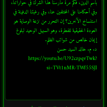
باسم الدين، فكم مرة مارسنا هذا الشرك في حواراتنا، 
وفي أحكامنا على المختلفين عنا، وفي رغبتنا الدفينة في 
استنساخ الآخرين؟ إن التحرر من نزعة الوصاية هو 
العودة الحقيقية للفطرة، وهو السبيل الوحيد لبلوغ 
https://youtu.be/U92czpqvTwk?
si=TVt1nMR-TWf55SJl