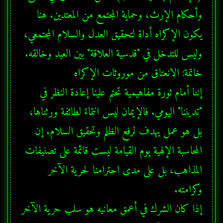
وأحكام الإرث، وحماية المجتمع من المعتدين. هنا 
يكون الإكراه أداة لتحقيق العدل والسلام المجتمعي، 
إننا أمام ثورة مفاهيمية تحتم علينا إعادة النظر في 
"تديننا" اليومي. فالإيمان ليس انتماءً لطائفة ورثناها، 
بل هو عمل يهدف لرفع الظلم وتحقيق السلام. إن 
المحاسبة الإلهية يوم القيامة ليست قائمة على تصنيفات 
المذاهب، بل على مدى احترامنا لحرية الآخر 
إذا كان الشرك في أعمق معانيه هو سلب حرية الآخر 