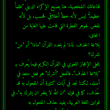
قناعاتك الشخصية. هنا يصبح الإكراه الديني "ظلماً 
عظيماً" ليس لأنه خطأ أخلاقي فحسب، بل لأنه 
نقض لجوهر الفطرة التي قامت عليها الغاية من 
بلاغة الحذف: لماذا لم يحدد القرآن "ماذا" أو "من" 
يتجلى الإعجاز اللغوي في القرآن الكريم فيما يُعرف بـ 
"بلاغة الحذف". فالفعل "أشرك" هو فعل متعدٍ في 
أصله، لكننا نجد في آيات كثيرة أن المفعول به قد 
حُذف، كما في قوله: "ان الله لا يغفر ان يشرك به". في 
قوانين اللغة العربية، يفيد حذف المفعول به 