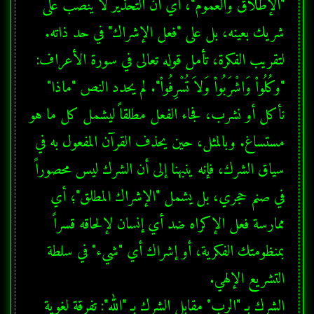
"الإطلاق والعموم"، أي أن التحذير لا ينصب على 
لتقريب الفكرة، تأمل قوله تعالى في سورة الأعراف: 
"وكُلُواْ وَاشْرَبُواْ وَلاَ تُسْرِفُواْ". لم يحدد النص "ماذا" 
مستساغ. وبالمثل، حين يحذف القرآن المفعول به في 
سياق الشرك، فإنه ينبهنا إلى أن الشرك ليس محصوراً 
في صنم حجري، بل يشمل "الإشراك المطلق"؛ أي 
ممارسة فعل الإكراه ضد أي إنسان لإلحاقه قسراً 
بمنظومتك الفكرية، أو إشراك أي "شيء" في سلطة 
الشرك بـ "الرب" مقابل الشرك بـ "الله": تفرقة لغوية 