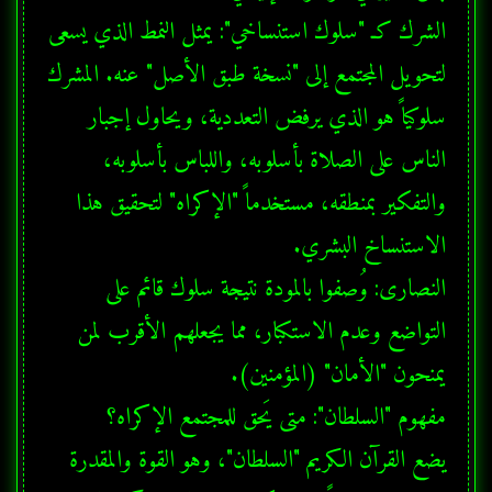
الشرك كـ "سلوك استنساخي": يمثل النمط الذي يسعى 
لتحويل المجتمع إلى "نسخة طبق الأصل" عنه. المشرك 
سلوكياً هو الذي يرفض التعددية، ويحاول إجبار 
الناس على الصلاة بأسلوبه، واللباس بأسلوبه، 
والتفكير بمنطقه، مستخدماً "الإكراه" لتحقيق هذا 
النصارى: وُصفوا بالمودة نتيجة سلوك قائم على 
التواضع وعدم الاستكبار، مما يجعلهم الأقرب لمن 
يضع القرآن الكريم "السلطان"، وهو القوة والمقدرة 