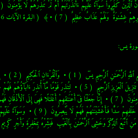
ٰرِهِمْ غِشَـٰوَةٌ ۖ وَلَهُمْ عَذَابٌ عَظِيمٌ  ( 7 ) • ﴾  ( البقرة الآيات 6-7
سورة يس
ُ مَنِ ٱتَّبَعَ ٱلذِّكْرَ وَخَشِىَ ٱلرَّحْمَـٰنَ بِٱلْغَيْبِ ۖ فَبَشِّرْهُ بِمَغْفِرَةٍ وَأَجْرٍ كَرِيمٍ  ( 11 ) • ﴾  ( يس الآيا