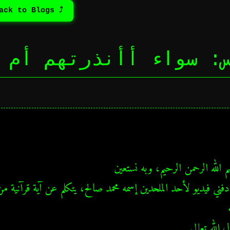
⤴ Back to Blogs
: سواء أأنذرتهم أم 