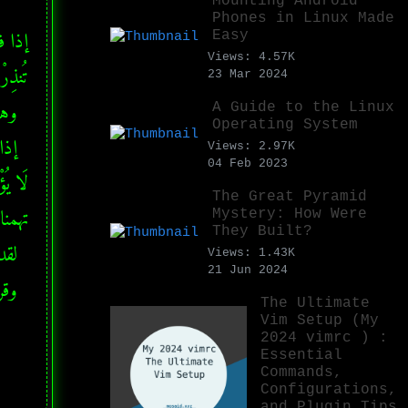
Mounting Android
Phones in Linux Made
Easy
Views: 4.57K
23 Mar 2024
A Guide to the Linux
Operating System
Views: 2.97K
04 Feb 2023
The Great Pyramid
Mystery: How Were
They Built?
Views: 1.43K
21 Jun 2024
وقري.
The Ultimate
Vim Setup (My
2024 vimrc ) :
Essential
Commands,
Configurations,
and Plugin Tips