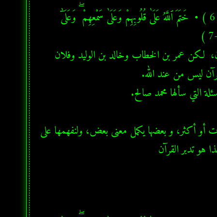
  ﴿إِنَّ ٱلَّذِينَ كَفَرُوا۟ سَوَآءٌ عَلَيْهِمْ ءَأَنذَرْتَهُمْ أَمْ لَمْ تُنذِرْهُمْ لَا يُؤْمِنُونَ  ( 6 ) •  خَتَمَ ٱللَّهُ عَلَىٰ قُلُوبِهِمْ وَعَلَىٰ سَمْعِهِمْ ۖ وَعَلَىٰٓ 
  شبهته هي كالتالي: يقول أن هذه الآية تقول أن الذين كفروا لايؤمنون،  لكن عمر بن الخطاب وخالد بن الوليد وفلان 
  القرآن الكريم أنزله الله مثاني، أي أن أغلب آياته تأتي مثاني أي ثنائيات أو أكثر، و بعضها يكمل معنى بعض، ولنفهمها على 