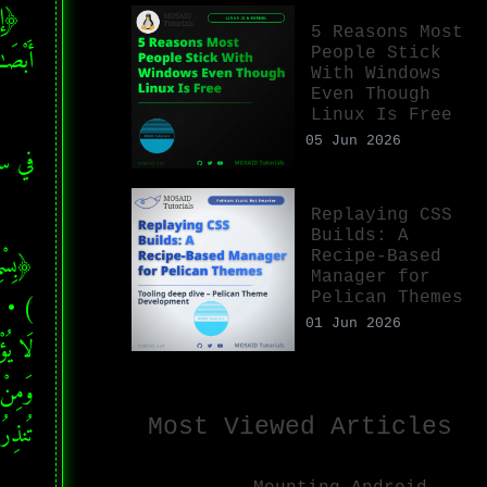
5 Reasons Most
أَبْصَـ ) 
People Stick
With Windows
Even Though
Linux Is Free
05 Jun 2026
في :
Replaying CSS
Builds: A
Recipe-Based
Manager for
Pelican Themes
01 Jun 2026
Most Viewed Articles
تُنذِر ) 