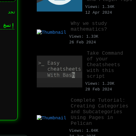
Views: 1.34K
تجد
ه
12 Apr 2024
Why we study
إنسخ ا
mathematics?
Views: 1.33K
26 Feb 2024
Take Command
of your
Cheatsheets
with this
script
Views: 1.20K
28 Feb 2024
Complete Tutorial:
Creating Categories
and Subcategories
Using Pages in
Pelican
Views: 1.04K