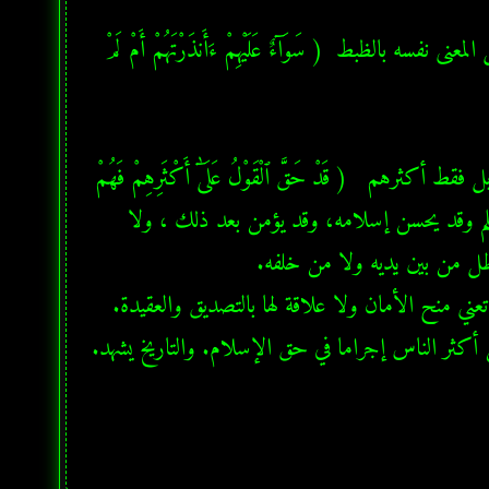
إذا فالآية التي جاءت في سورة البقرة، سبقتها آيات في سورة يس تحمل المعنى نفسه بالظبط  ( سَوَآءٌ عَلَيْهِمْ ءَأَنذَرْتَهُمْ أَمْ لَمْ 
  إذا فالقرآن لا يقول أن كل الذين كفروا لا يؤمنون بدون إستثناء ، بل فقط أكثرهم   ( قَدْ حَقَّ ٱلْقَوْلُ عَلَىٰٓ أَكْثَرِهِمْ فَهُمْ 
لَا يُؤْمِنُونَ ) ، وهذا  ما حدث بالضبط، أما الأفراد أي بعضهم قد يُسلم وقد يحسن إسلامه، وقد يؤمن بعد ذلك ، ولا 
  أكثر الناس إجراما في حق الإسلام. والتاريخ يشهد