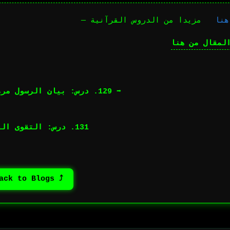
نا
مزيدا من الدروس القرآنية —
لمقال من هنا
➡︎ 129. درس: بيان الرسول مرة أخرى و أخيرة
131. درس: التقوى الغائبة ⬅︎
⤴ Back to Blogs