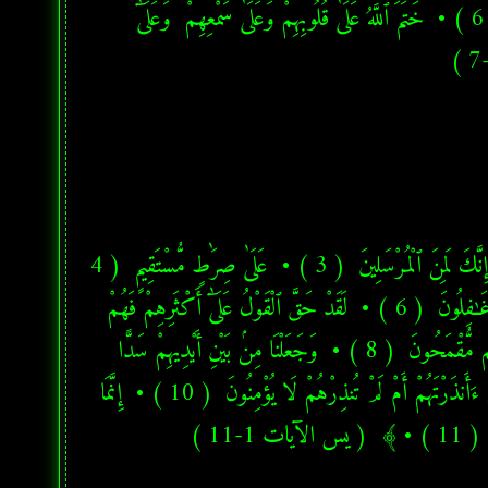
  ﴿إِنَّ ٱلَّذِينَ كَفَرُوا۟ سَوَآءٌ عَلَيْهِمْ ءَأَنذَرْتَهُمْ أَمْ لَمْ تُنذِرْهُمْ لَا يُؤْمِنُونَ  ( 6 ) •  خَتَمَ ٱللَّهُ عَلَىٰ قُلُوبِهِمْ وَعَلَىٰ سَمْعِهِمْ ۖ وَعَلَىٰٓ 
﴿بِسْمِ ٱللَّهِ ٱلرَّحْمَـٰنِ ٱلرَّحِيمِ يسٓ  ( 1 ) •  وَٱلْقُرْءَانِ ٱلْحَكِيمِ  ( 2 ) •  إِنَّكَ لَمِنَ ٱلْمُرْسَلِينَ  ( 3 ) •  عَلَىٰ صِرَٰطٍ مُّسْتَقِيمٍ  ( 4 
) •  تَنزِيلَ ٱلْعَزِيزِ ٱلرَّحِيمِ  ( 5 ) •  لِتُنذِرَ قَوْمًا مَّآ أُنذِرَ ءَابَآؤُهُمْ فَهُمْ غَـٰفِلُونَ  ( 6 ) •  لَقَدْ حَقَّ ٱلْقَوْلُ عَلَىٰٓ أَكْثَرِهِمْ فَهُمْ 
لَا يُؤْمِنُونَ  ( 7 ) •  إِنَّا جَعَلْنَا فِىٓ أَعْنَـٰقِهِمْ أَغْلَـٰلًا فَهِىَ إِلَى ٱلْأَذْقَانِ فَهُم مُّقْمَحُونَ  ( 8 ) •  وَجَعَلْنَا مِنۢ بَيْنِ أَيْدِيهِمْ سَدًّا 
وَمِنْ خَلْفِهِمْ سَدًّا فَأَغْشَيْنَـٰهُمْ فَهُمْ لَا يُبْصِرُونَ  ( 9 ) •  وَسَوَآءٌ عَلَيْهِمْ ءَأَنذَرْتَهُمْ أَمْ لَمْ تُنذِرْهُمْ لَا يُؤْمِنُونَ  ( 10 ) •  إِنَّمَا 
ت 1-11