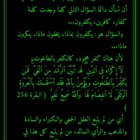
أن تسأل دائما السؤال التالي كلما وجدت كلمة 
  والسؤال هو : يكفرون بماذا، يخفون ماذا، ينكرون 
  لَآ إِكْرَاهَ فِى ٱلدِّينِ ۖ قَد تَّبَيَّنَ ٱلرُّشْدُ مِنَ ٱلْغَىِّ ۚ فَمَن 
يَكْفُرْ بِٱلطَّـٰغُوتِ وَيُؤْمِنۢ بِٱللَّهِ فَقَدِ ٱسْتَمْسَكَ بِٱلْعُرْوَةِ 
ٱلْوُثْقَىٰ لَا ٱنفِصَامَ لَهَا ۗ وَٱللَّهُ سَمِيعٌ عَلِيمٌ  ( البقرة 256 
  أي من لم يتبع العقل الجمعي والكبراء والسادة 
والمذهب والرأي السائد، من لم يتبع كل هذا في 