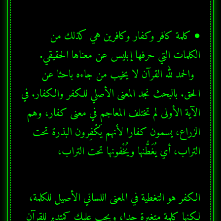
● كلمة كافر وكفار وكافرين هي كذلك من 
  والحمد لله القرآن لا يخيب من جاءه باحثا عن 
الحق. بالبحث نجد المعنى الأصلي للكفر والكفار. في 
الآية الأولى لم تختلف المعاجم في معنى كفار، وهم 
الزراع، يسمون كفارا لأنهم يَكْفِرون البذرة تحت 
التراب، أي يُغَطُّنها ويُخْفونها تحت التراب،
الكفر هو التغطية في المعنى اللساني الأصيل للكلمة، 
لكنها كلمة متغيرة جدا، ويجب عليك كمتدبر للقرآن 