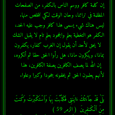
إن كلمة كافر ووسم الناس بالكفر، من الصفحات 
المظلمة في تراثنا، وحان الوقت لكي نتخلص منها. 
ليس هناك شيء يسمى هذا كافر وجب عليه الحد، 
  لا يحق لأحد أن يقول إن الغرب كفار، يكفرون 
  إن الله لما يصف الكافرين يصفة الكافرين، هذا 
لأنهم يعلمون الحق ثم يخفونه جحودا وكبرا وعلوا.
بَلَىٰ قَدْ جَآءَتْكَ ءَايَـٰتِى فَكَذَّبْتَ بِهَا وَٱسْتَكْبَرْتَ وَكُنتَ 