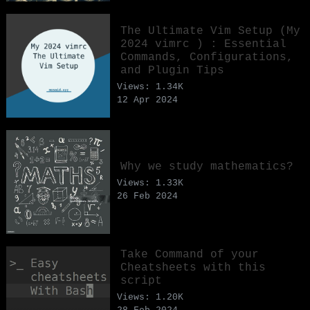
The Ultimate Vim Setup (My
2024 vimrc ) : Essential
Commands, Configurations,
and Plugin Tips
Views: 1.34K
12 Apr 2024
Why we study mathematics?
Views: 1.33K
26 Feb 2024
Take Command of your
Cheatsheets with this
script
Views: 1.20K