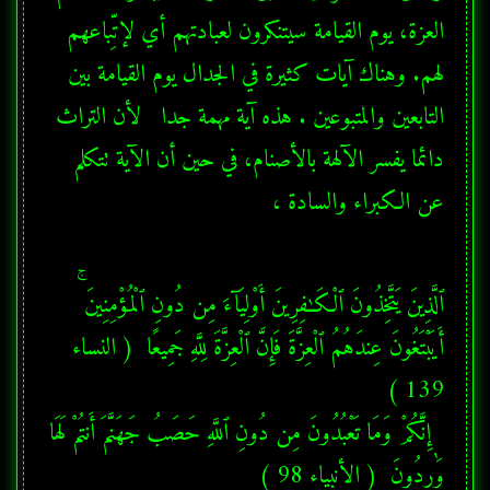
العزة، يوم القيامة سيتنكرون لعبادتهم أي لإتِّباعهم 
لهم. وهناك آيات كثيرة في الجدال يوم القيامة بين 
التابعين والمتبوعين . هذه آية مهمة جدا   لأن التراث 
دائما يفسر الآلهة بالأصنام، في حين أن الآية تتكلم 
عن الكبراء والسادة ،
ٱلَّذِينَ يَتَّخِذُونَ ٱلْكَـٰفِرِينَ أَوْلِيَآءَ مِن دُونِ ٱلْمُؤْمِنِينَ ۚ 
أَيَبْتَغُونَ عِندَهُمُ ٱلْعِزَّةَ فَإِنَّ ٱلْعِزَّةَ لِلَّهِ جَمِيعًا  ( النساء 
  إِنَّكُمْ وَمَا تَعْبُدُونَ مِن دُونِ ٱللَّهِ حَصَبُ جَهَنَّمَ أَنتُمْ لَهَا 
وَٰرِدُونَ  ( الأنبياء 98 ) 