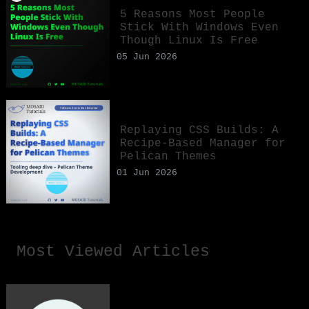
5 Reasons Most People
Stick With Windows Even
Though Linux Is Free
05 Jun 2026
Replaying CSS Builds: A
Recipe-Based Manager for
Pelican Themes
01 Jun 2026
Most Viewed Articles