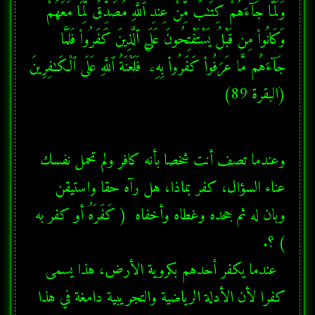
وَلَمَّا جَآءَهُمْ كِتَـٰبٌ مِّنْ عِندِ ٱللَّهِ مُصَدِّقٌ لِّمَا مَعَهُمْ 
وَكَانُوا۟ مِن قَبْلُ يَسْتَفْتِحُونَ عَلَى ٱلَّذِينَ كَفَرُوا۟ فَلَمَّا 
(البقرة 89) 
وعندما تصف أنت شخصا بأنه كافر ولم تحمل نفسك 
عناء السؤال، كفر بماذا، هل رآه حقا واستيقن 
وبان له ثم جحده وغطاه وأخفاه  ( كَفَرَهُ أو كفر به 
  عندما يكفر أحدهم بكروية الأرض، هذا يسمى 
كفرا لأن الأدلة الرياضية والتجريبية دامغة في هذا 