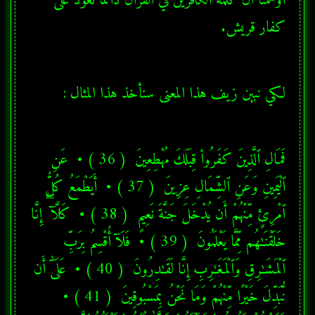
أوهمنا أن كلمة الكافرين في القرآن دائما تعود على 
كفار قريش.
لكي نبين زيف هذا المعنى سنأخذ هذا المثال :
فَمَالِ ٱلَّذِينَ كَفَرُوا۟ قِبَلَكَ مُهْطِعِينَ  ( 36 ) •  عَنِ 
ٱلْيَمِينِ وَعَنِ ٱلشِّمَالِ عِزِينَ  ( 37 ) •  أَيَطْمَعُ كُلُّ 
ٱمْرِئٍ مِّنْهُمْ أَن يُدْخَلَ جَنَّةَ نَعِيمٍ  ( 38 ) •  كَلَّآ ۖ إِنَّا 
خَلَقْنَـٰهُم مِّمَّا يَعْلَمُونَ  ( 39 ) •  فَلَآ أُقْسِمُ بِرَبِّ 
ٱلْمَشَـٰرِقِ وَٱلْمَغَـٰرِبِ إِنَّا لَقَـٰدِرُونَ  ( 40 ) •  عَلَىٰٓ أَن 
نُّبَدِّلَ خَيْرًا مِّنْهُمْ وَمَا نَحْنُ بِمَسْبُوقِينَ  ( 41 ) •  