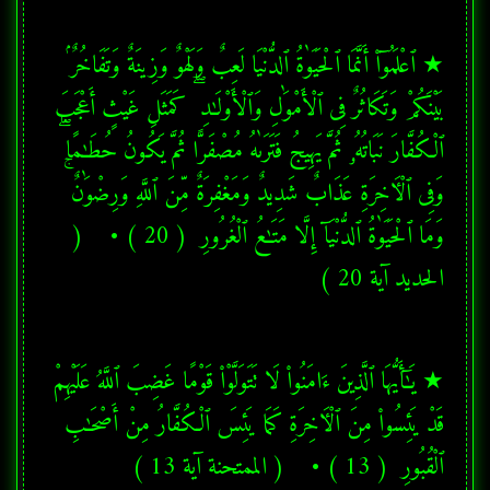
★ ٱعْلَمُوٓا۟ أَنَّمَا ٱلْحَيَوٰةُ ٱلدُّنْيَا لَعِبٌ وَلَهْوٌ وَزِينَةٌ وَتَفَاخُرٌۢ 
بَيْنَكُمْ وَتَكَاثُرٌ فِى ٱلْأَمْوَٰلِ وَٱلْأَوْلَـٰدِ ۖ كَمَثَلِ غَيْثٍ أَعْجَبَ 
ٱلْكُفَّارَ نَبَاتُهُۥ ثُمَّ يَهِيجُ فَتَرَىٰهُ مُصْفَرًّا ثُمَّ يَكُونُ حُطَـٰمًا ۖ 
وَفِى ٱلْـَٔاخِرَةِ عَذَابٌ شَدِيدٌ وَمَغْفِرَةٌ مِّنَ ٱللَّهِ وَرِضْوَٰنٌ ۚ 
وَمَا ٱلْحَيَوٰةُ ٱلدُّنْيَآ إِلَّا مَتَـٰعُ ٱلْغُرُورِ  ( 20 ) •    ( 
الحديد آية 20 ) 
★ يَـٰٓأَيُّهَا ٱلَّذِينَ ءَامَنُوا۟ لَا تَتَوَلَّوْا۟ قَوْمًا غَضِبَ ٱللَّهُ عَلَيْهِمْ 
قَدْ يَئِسُوا۟ مِنَ ٱلْـَٔاخِرَةِ كَمَا يَئِسَ ٱلْكُفَّارُ مِنْ أَصْحَـٰبِ 
ٱلْقُبُورِ  ( 13 ) •    ( الممتحنة آية 13 ) 