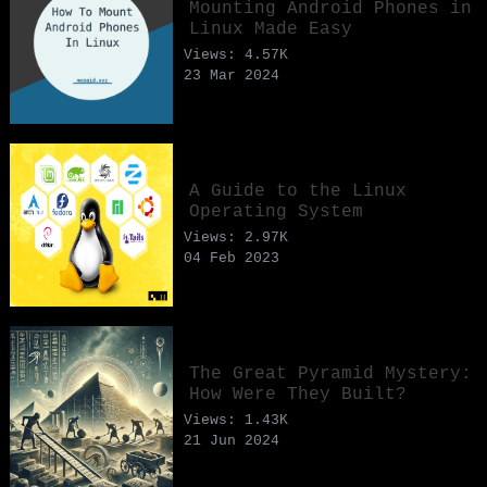
Mounting Android Phones in
Linux Made Easy
Views: 4.57K
23 Mar 2024
A Guide to the Linux
Operating System
Views: 2.97K
04 Feb 2023
The Great Pyramid Mystery:
How Were They Built?
Views: 1.43K
21 Jun 2024