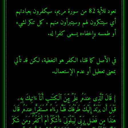
نعود للأية 82 من سورة مريم، سيكفرون بعبادتهم 
أي سيتنكرون لهم وسيتبرأون منهم . كل تنكر لشيء 
أو طمسه وإخفاءه يسمى كفرا له.
في الأصل كما قلنا، الكفر هو التغطية، لكن قد تأتي 
بمعنى تعطيل أو عدم الإستعمال.
{ قَالَ ٱلَّذِی عِندَهُۥ عِلۡمࣱ مِّنَ ٱلۡكِتَـٰبِ أَنَا۠ ءَاتِیكَ بِهِۦ 
قَبۡلَ أَن یَرۡتَدَّ إِلَیۡكَ طَرۡفُكَۚ فَلَمَّا رَءَاهُ مُسۡتَقِرًّا عِندَهُۥ قَالَ 