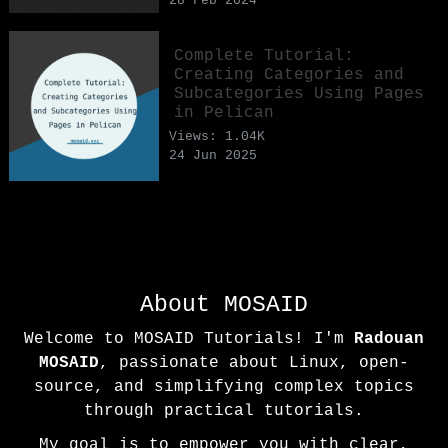
28 Feb 2024
Complete Tutorial:
Creating Categories and
Subcategories Using Pages
in Pelican
Views: 1.04K
24 Jun 2025
About MOSAID
Welcome to MOSAID Tutorials! I'm
Radouan
MOSAID
, passionate about Linux, open-
source, and simplifying complex topics
through practical tutorials.
My goal is to empower you with clear,