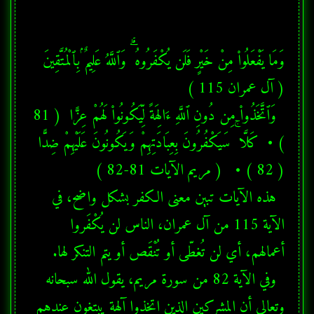
وَمَا يَفْعَلُوا۟ مِنْ خَيْرٍ فَلَن يُكْفَرُوهُ ۗ وَٱللَّهُ عَلِيمٌۢ بِٱلْمُتَّقِينَ  
  وَٱتَّخَذُوا۟ مِن دُونِ ٱللَّهِ ءَالِهَةً لِّيَكُونُوا۟ لَهُمْ عِزًّا  ( 81 
) •  كَلَّا ۚ سَيَكْفُرُونَ بِعِبَادَتِهِمْ وَيَكُونُونَ عَلَيْهِمْ ضِدًّا  
  هذه الآيات تبين معنى الكفر بشكل واضح، في 
الآية 115 من آل عمران، الناس لن يُكْفَروا 
  وفي الآية 82 من سورة مريم، يقول الله سبحانه 
وتعالى أن المشركين الذين اتخذوا آلهة يبتغون عندهم 