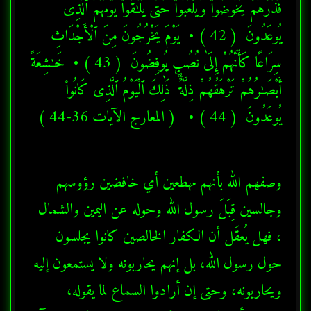
فَذَرْهُمْ يَخُوضُوا۟ وَيَلْعَبُوا۟ حَتَّىٰ يُلَـٰقُوا۟ يَوْمَهُمُ ٱلَّذِى 
يُوعَدُونَ  ( 42 ) •  يَوْمَ يَخْرُجُونَ مِنَ ٱلْأَجْدَاثِ 
سِرَاعًا كَأَنَّهُمْ إِلَىٰ نُصُبٍ يُوفِضُونَ  ( 43 ) •  خَـٰشِعَةً 
أَبْصَـٰرُهُمْ تَرْهَقُهُمْ ذِلَّةٌ ۚ ذَٰلِكَ ٱلْيَوْمُ ٱلَّذِى كَانُوا۟ 
يُوعَدُونَ  ( 44 ) •   ( المعارج الآيات 36-44 ) 
وصفهم الله بأنهم مهطعين أي خافضين رؤوسهم 
وجالسين قِبَلَ رسول الله وحوله عن اليمين والشمال 
، فهل يُعقَل أن الكفار الخالصين كانوا يجلسون 
حول رسول الله، بل إنهم يحاربونه ولا يستمعون إليه 
ويحاربونه، وحتى إن أرادوا السماع لما يقوله، 