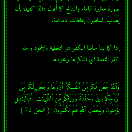
صورة مغايرة تماما. والنتائج كما أٌقول دائما كفيلة بأن 
يُصابَ السلفيون بجلطات ذماغية.
إذا كما بينا سابقا الكفر هو التغطية والجحود و منه 
كفر النعمة أي التنكر لها وجحودها
وَٱللَّهُ جَعَلَ لَكُم مِّنْ أَنفُسِكُمْ أَزْوَٰجًا وَجَعَلَ لَكُم مِّنْ 
أَزْوَٰجِكُم بَنِينَ وَحَفَدَةً وَرَزَقَكُم مِّنَ ٱلطَّيِّبَـٰتِ ۚ أَفَبِٱلْبَـٰطِلِ 
يُؤْمِنُونَ وَبِنِعْمَتِ ٱللَّهِ هُمْ يَكْفُرُونَ  ( النحل 72 ) 