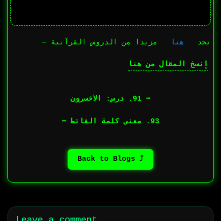
تجد
هنا
مزيدا من الدروس القرآنية —
إنسخ المقال من هنا
➡︎ 91. درس: الأخسرون
93. معنى كلمة الغائط ⬅︎
⤴ Back to Blogs
Leave a comment