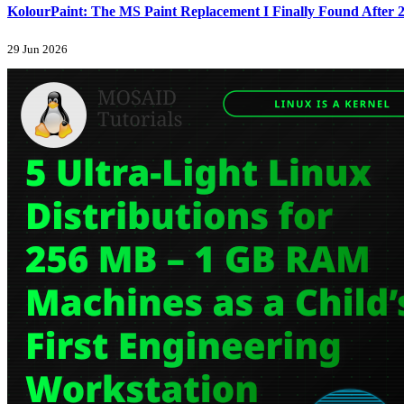
KolourPaint: The MS Paint Replacement I Finally Found After 2
29 Jun 2026