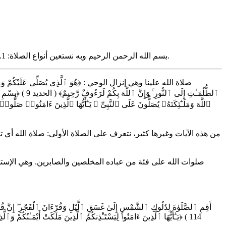
● بسم الله الرحمن الرحيم وبه نستعين أنواع الصلاة: 1. صلاة الله علينا وصلوات الله علينا 2. الصلاة الدعوية 3. الصلاة الدعائية 4. الصلوات الإجتماعية وهي مظهر من مظاهر إقامة صلاة الله علينا.
من هذه الآيات وغيرها كثير، نتعرف على الصلاة الأولى: صلاة الله أ
114 ) ﴿يَـٰٓأَيُّهَا ٱلَّذِينَ ءَامَنُوا۟ لِيَسْتَـْٔذِنكُمُ ٱلَّذِينَ مَلَكَتْ أَيْمَـٰنُكُم