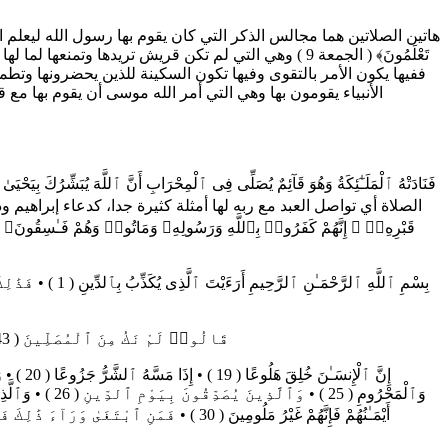
هاتين الصلاتين هما مجالس الذكر التي كان يقوم بها رسول الله ليعلم الناس الدين، فسماها الله ذكر
الأنبياء يقومون بها وهي التي أمر الله موسى أن يقوم بها مع قومه في بيوتهم خفي
الصلاة أي تواصل العبد مع ربه لها أمثلة كثيرة جدا، كدعاء إبراهيم ودعاء يو
﴿قَالُوا۟ لَمْ نَكُ مِنَ ٱلْمُصَلِّينَ ( 43 ) • وَلَمْ نَكُ نُطْعِمُ ٱلْمِسْكِينَ ( 44 ) • وَكُنَّا نَخُوضُ مَعَ ٱلْخَآئِضِينَ ( 45 ) • وَكُنَّا نُكَذِّبُ بِيَوْمِ ٱلدِّينِ ( 46 ) • ﴾ ( المدثر الآيات 43-46 )