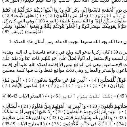
َىٰ بَعْضٍ ۚ كَذَٰلِكَ يُبَيِّنُ ٱللَّهُ لَكُمُ ٱلْـَٔايَـٰتِ ۗ وَٱللَّهُ عَلِيمٌ حَكِيمٌ﴾ ( النور 58 )
فَٱسْعَوْا۟ إِلَىٰ ذِكْرِ ٱللَّهِ وَذَرُوا۟ ٱلْبَيْعَ ۚ ذَٰلِكُمْ خَيْرٌ لَّكُمْ إِن كُنتُمْ
تَعْلَمُونَ﴾ ( الجمعة 9 ) وهي التي لم تكن قريش تريدها وتمنعها لما لها من تأثير ﴿أَرَءَيْتَ ٱلَّذِى يَنْهَىٰ ( 9 ) • عَبْدًا إِذَا صَلَّىٰٓ ( 10 ) • أَرَءَيْتَ إِن كَانَ عَلَى ٱلْهُدَىٰٓ ( 11 ) • أَوْ أَمَرَ بِٱلتَّقْوَىٰٓ ( 12 ) • ﴾ ( العلق الآيات 9-12 )
ففيها يكون الأمر بالتقوى وفيها تكون السكينة للذين يحضرونها وتطمئن قلوبهم ﴿خُذْ مِنْ أَمْوَٰلِهِمْ صَدَقَةً تُطَهِّرُهُمْ وَتُزَكِّيهِم بِهَا وَصَلِّ عَلَيْهِمْ ۖ إِنَّ صَلَوٰتَكَ سَكَنٌ لَّهُمْ ۗ وَٱللَّهُ سَمِيعٌ عَلِيمٌ﴾ ( التوبة 103 ) وهي التي كان كل
ِمِصْرَ بُيُوتًا وَٱجْعَلُوا۟ بُيُوتَكُمْ قِبْلَةً وَأَقِيمُوا۟ ٱلصَّلَوٰةَ ۗ وَبَشِّرِ
ٱلْمُؤْمِنِينَ﴾ ( يونس 87 )
﴿فَنَادَتْهُ ٱلْمَلَـٰٓئِكَةُ وَهُوَ قَآئِمٌ يُصَلِّى فِى ٱلْمِحْرَابِ أَنَّ ٱللَّهَ يُبَشِّرُكَ بِيَحْيَىٰ مُصَدِّقًۢا بِكَلِمَةٍ مِّنَ ٱللَّهِ وَسَيِّدًا وَحَصُورًا وَنَبِيًّا مِّنَ ٱلصَّـٰلِحِينَ﴾ ( آل عمران 39 ) كان زكريا يدعو الله ويلح في دعاءه فاستجاب له الله. وهذه
 ﴿وَلَا تُصَلِّ عَلَىٰٓ أَحَدٍ مِّنْهُم مَّاتَ أَبَدًا وَلَا تَقُمْ عَلَىٰ
كَفَرُوا۟ بِٱللَّهِ وَرَسُولِهِۦ وَمَاتُوا۟ وَهُمْ فَـٰسِقُونَ﴾ ( التوبة 84 ) صلاة الرسول على الميت هي الدعاء له بالمغفرة 4. الصلوات الإجتماعية، وهي في الواقع ليس إلا إقامة لصلاة الله علينا أي إقامة
ماعون والمدثر والمعارج وهي ثلاث مواقع فقط ودت فيها كلمة مصلين
﴿بِسْمِ ٱللَّهِ ٱلرَّحْمَـٰنِ ٱلرَّحِيمِ أَرَءَيْتَ ٱلَّذِى يُكَذِّبُ بِٱلدِّينِ ( 1 ) • فَذَٰلِكَ ٱلَّذِى يَدُعُّ ٱلْيَتِيمَ ( 2 ) • وَلَا يَحُضُّ عَلَىٰ طَعَامِ ٱلْمِسْكِينِ ( 3 ) • فَوَيْلٌ لِّلْمُصَلِّينَ ( 4 ) • ٱلَّذِينَ هُمْ عَن صَلَاتِهِمْ سَاهُونَ ( 5 ) • ٱلَّذِينَ هُمْ
يُرَآءُونَ ( 6 ) • وَيَمْنَعُونَ ٱلْمَاعُونَ ( 7 ) • ﴾ ( الماعون الآيات 1-7 )
﴿إِنَّ ٱلْإِنسَـٰنَ خُلِقَ هَلُوعًا ( 19 ) • إِذَا مَسَّهُ ٱلشَّرُّ جَزُوعًا ( 20 ) • وَإِذَا مَسَّهُ ٱلْخَيْرُ مَنُوعًا ( 21 ) • إِلَّا ٱلْمُصَلِّينَ ( 22 ) • ٱلَّذِينَ هُمْ عَلَىٰ صَلَاتِهِمْ دَآئِمُونَ ( 23 ) • وَٱلَّذِينَ فِىٓ أَمْوَٰلِهِمْ حَقٌّ مَّعْلُومٌ ( 24 ) • لِّلسَّآئِلِ
وَٱلْمَحْرُومِ ( 25 ) • وَٱلَّذِينَ يُصَدِّقُونَ بِيَوْمِ ٱلدِّينِ ( 26 ) • وَٱلَّذِينَ هُم مِّنْ عَذَابِ رَبِّهِم مُّشْفِقُونَ ( 27 ) • إِنَّ عَذَابَ رَبِّهِمْ غَيْرُ مَأْمُونٍ ( 28 ) • وَٱلَّذِينَ هُمْ لِفُرُوجِهِمْ حَـٰفِظُونَ ( 29 ) • إِلَّا عَلَىٰٓ أَزْوَٰجِهِمْ أَوْ مَا مَلَكَتْ
أَيْمَـٰنُهُمْ فَإِنَّهُمْ غَيْرُ مَلُومِينَ ( 30 ) • فَمَنِ ٱبْتَغَىٰ وَرَآءَ ذَٰلِكَ فَأُو۟لَـٰٓئِكَ هُمُ ٱلْعَادُونَ ( 31 ) • وَٱلَّذِينَ هُمْ لِأَمَـٰنَـٰتِهِمْ وَعَهْدِهِمْ رَٰعُونَ ( 32 ) • وَٱلَّذِينَ هُم بِشَهَـٰدَٰتِهِمْ قَآئِمُونَ ( 33 ) • وَٱلَّذِينَ هُمْ عَلَىٰ صَلَاتِهِمْ
ج الآيات 19-35 )