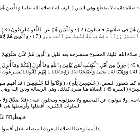
ي هي صلاة الله علينا، الخشوع سنشرحه بعد قليل وَٱلَّذِينَ هُمْ عَلَىٰ صَلَوَٰ
لبعض، ( خَـٰشِعِينَ لِلَّهِ ) ، ( وَكَانُوا۟ لَنَا خَـٰشِعِينَ ) قد أفهم م
لخاشعين الذين كما أسلفنا يذكرون الله في كل أحوالهم
الصلوات الكثيرة . أفضلها وأوسطها هي ال
﴿حَـٰفِظُوا۟ عَلَى
إذا أينما وجدنا الصلاة المفردة المتصلة بفعل أقيموا