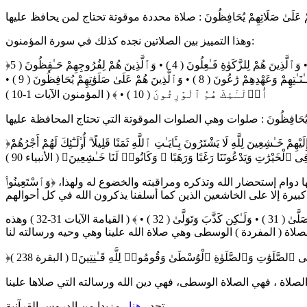
وهذا التمييز بين الصلاتين نجده كذلك في سورة المؤمنون:
﴿بِسْمِ ٱللَّهِ ٱلرَّحْمَـٰنِ ٱلرَّحِيمِ قَدْ أَفْلَحَ ٱلْمُؤْمِنُونَ ( 1 ) • ٱلَّذِينَ هُمْ فِى صَلَاتِهِمْ خَـٰشِعُونَ ( 2 ) • وَٱلَّذِينَ هُمْ عَنِ ٱللَّغْوِ مُعْرِضُونَ ( 3 ) • وَٱلَّذِينَ هُمْ لِلزَّكَوٰةِ فَـٰعِلُونَ ( 4 ) • وَٱلَّذِينَ هُمْ لِفُرُوجِهِمْ حَـٰفِظُونَ ( 5
) • إِلَّا عَلَىٰٓ أَزْوَٰجِهِمْ أَوْ مَا مَلَكَتْ أَيْمَـٰنُهُمْ فَإِنَّهُمْ غَيْرُ مَلُومِينَ ( 6 ) • فَمَنِ ٱبْتَغَىٰ وَرَآءَ ذَٰلِكَ فَأُو۟لَـٰٓئِكَ هُمُ ٱلْعَادُونَ ( 7 ) • وَٱلَّذِينَ هُمْ لِأَمَـٰنَـٰتِهِمْ وَعَهْدِهِمْ رَٰعُونَ ( 8 ) • وَٱلَّذِينَ هُمْ عَلَىٰ صَلَوَٰتِهِمْ يُحَافِظُونَ ( 9 ) •
أُو۟لَـٰٓئِكَ هُمُ ٱلْوَٰرِثُونَ ( 10 ) • ﴾ ( المؤمنون الآيات 1-10 )
تِهِمْ يُحَافِظُونَ : صلوات وهي الصلوات الموقوتة التي تحتاج المحافظة عليها
﴿وَٱسْتَعِينُوا۟ بِٱلصَّبْرِ وَٱلصَّلَوٰةِ ۚ وَإِنَّهَا لَكَبِيرَةٌ إِلَّا عَلَى ٱلْخَـٰشِعِينَ﴾ ( البقرة 45 ) ﴿وَإِنَّ مِنْ أَهْلِ ٱلْكِتَـٰبِ لَمَن يُؤْمِنُ بِٱللَّهِ وَمَآ أُنزِلَ إِلَيْكُمْ وَمَآ أُنزِلَ إِلَيْهِمْ خَـٰشِعِينَ لِلَّهِ لَا يَشْتَرُونَ بِـَٔايَـٰتِ ٱللَّهِ ثَمَنًا قَلِيلًا ۗ أُو۟لَـٰٓئِكَ لَهُمْ أَجْرُهُمْ
نها دوام إستحضار الله وتذكره ومراقبته والخضوع له ولهذا، ﴿وَٱسْتَعِينُوا۟
إذا فالمصلون في المعارج والماعون يصلون صلوات كثيرة كلها إجتماعية، ولا يتولون عن المجتمع ولا يعتزلونه ويتخلون عنه : ﴿فَلَا صَدَّقَ وَلَا صَلَّىٰ ( 31 ) • وَلَـٰكِن كَذَّبَ وَتَوَلَّىٰ ( 32 ) • ﴾ ( القيامة الآيات 31-32 ) وهذه
صلاة ( المفردة ) الوسطى وهي صلاة الله علينا وهي وحيه ورسالته لنا
 ٱلصَّلَوَٰتِ وَٱلصَّلَوٰةِ ٱلْوُسْطَىٰ وَقُومُوا۟ لِلَّهِ قَـٰنِتِينَ﴾ ( البقرة 238 )
 الصلاة ، فهي الصلاة الوسطى، فهي دين الله ورسالته التي صلاها علينا
مزيدا من الدروس القرآنية —
تجد
هنا