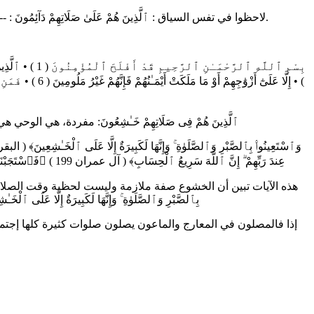
لاحظوا في تفس السياق : ٱلَّذِينَ هُمْ عَلَىٰ صَلَاتِهِمْ دَآئِمُونَ : --> صلاة دائمة لا تنقطع وهي الدين ( الرسالة ) صلاة الله علينا وَٱلَّذِينَ هُمْ عَلَىٰ صَلَاتِهِمْ يُحَافِظُونَ : صلاة محددة موقوتة تحتاج لمن يحافظ عليها.
ٱلَّذِينَ هُمْ فِى صَلَاتِهِمْ خَـٰشِعُونَ: مفردة، هي الوح
عِندَ رَبِّهِمْ ۗ إِنَّ ٱللَّهَ سَرِيعُ ٱلْحِسَابِ﴾ ( آل عمران 199 ) ﴿فَٱسْتَجَبْنَا لَهُۥ وَوَهَبْنَا لَهُۥ يَحْيَىٰ وَأَصْلَحْنَا لَهُۥ زَوْجَهُۥٓ ۚ إِنَّهُمْ كَانُوا۟ يُسَـٰرِعُونَ فِى ٱلْخَيْرَٰتِ وَيَدْعُونَنَا رَغَبًا وَرَهَبًا ۖ وَكَانُوا۟ لَنَا خَـٰشِعِينَ﴾ ( الأنبياء 90 )
هذه الآيات تبين أن الخشوع صفة ملازمة وليست لحظية وقت الصلاة كما يتصور ا
بِٱلصَّبْرِ وَٱلصَّلَوٰةِ ۚ وَإِنَّهَا لَكَبِيرَةٌ إِلَّا عَلَى ٱلْخَـٰشِعِينَ﴾ ( البقرة 45 ) الصلاة هنا مفرد كذلك، وهي الرسالة ودين الله وهي كبيرة إلا على ا