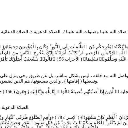
ٱللَّهَ وَمَلَـٰٓئِكَتَهُۥ يُصَلُّونَ عَلَى ٱلنَّبِىِّ ۚ يَـٰٓأَيُّهَا ٱلَّذِينَ ءَامَنُوا۟ صَلُّوا
ي تواصل الله مع خلقه ، ليس بشكل مباشر، بل عن طريق وحي ينزل على ع
وتفعيلها ( إقامتها ) . والذين يضيعونها، هم الذين يضيعون الدين، يضيعون الرسالة ومحتوياتها ، هؤلاء هم الذين يتبعون الشهوات.
الصلاة الدعوية، وهي الصلاة الموقوتة، وهي صلاتان ، صلاة الفجر وصلاة العشاء.
ْ وَٱلَّذِينَ لَمْ يَبْلُغُوا۟ ٱلْحُلُمَ مِنكُمْ ثَلَـٰثَ مَرَّٰتٍ ۚ مِّن قَبْلِ صَلَوٰةِ ٱلْفَجْرِ وَحِينَ تَض