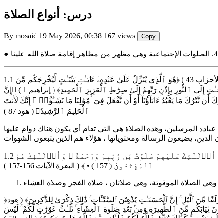
درس: أنواع الصلاة
By mosaid
19 May 2026, 00:38
167 views
Copy
1.1 صلاة الله علينا وهي إنزال الوحي : ﴿هُوَ ٱلَّذِى يُصَلِّى عَلَيْكُمْ وَمَلَـٰٓئِكَتُهُۥ لِيُخْرِجَكُم مِّنَ ٱلظُّلُمَـٰتِ إِلَى ٱلنُّورِ ۚ وَكَانَ بِٱلْمُؤْمِنِينَ رَحِيمًا﴾ ( الأحزاب 43 ) ﴿هُوَ ٱلَّذِى يُنَزِّلُ عَلَىٰ عَبْدِهِۦٓ ءَايَـٰتٍۭ بَيِّنَـٰتٍ لِّيُخْرِجَكُم مِّنَ
ٱلظُّلُمَـٰتِ إِلَى ٱلنُّورِ ۚ وَإِنَّ ٱللَّهَ بِكُمْ لَرَءُوفٌ رَّحِيمٌ﴾ ( الحديد 9 ) ﴿بِسْمِ ٱللَّهِ ٱلرَّحْمَـٰنِ ٱلرَّحِيمِ الٓر ۚ كِتَـٰبٌ أَنزَلْنَـٰهُ إِلَيْكَ لِتُخْرِجَ ٱلنَّاسَ مِنَ ٱلظُّلُمَـٰتِ إِلَى ٱلنُّورِ بِإِذْنِ رَبِّهِمْ إِلَىٰ صِرَٰطِ ٱلْعَزِيزِ ٱلْحَمِيدِ﴾ ( إبراهيم 1 ) ﴿إِنَّ
۟ عَلَيْهِ وَسَلِّمُوا۟ تَسْلِيمًا﴾ ( الأحزاب 56 ) ﴿قَالُوا۟ يَـٰشُعَيْبُ أَصَلَوٰتُكَ تَأْمُرُكَ أَن نَّتْرُكَ مَا يَعْبُدُ ءَابَآؤُنَآ أَوْ أَن نَّفْعَلَ فِىٓ أَمْوَٰلِنَا مَا نَشَـٰٓؤُا۟ ۖ إِنَّكَ لَأَنتَ
ٱلْحَلِيمُ ٱلرَّشِيدُ﴾ ( هود 87 )
باده المرسلين، وهذه الصلاة هي التي تقام أي يكون هناك دوام عليها
1.2 صلوات الله على فئة من عباده المخلصين والصابرين. وهي الإستجابة ﴿ٱلَّذِينَ إِذَآ أَصَـٰبَتْهُم مُّصِيبَةٌ قَالُوٓا۟ إِنَّا لِلَّهِ وَإِنَّآ إِلَيْهِ رَٰجِعُونَ ( 156 ) • أُو۟لَـٰٓئِكَ عَلَيْهِمْ صَلَوَٰتٌ مِّن رَّبِّهِمْ وَرَحْمَةٌ ۖ وَأُو۟لَـٰٓئِكَ هُمُ
ٱلْمُهْتَدُونَ ( 157 ) • ﴾ ( البقرة الآيات 156-157 )
﴿أَقِمِ ٱلصَّلَوٰةَ لِدُلُوكِ ٱلشَّمْسِ إِلَىٰ غَسَقِ ٱلَّيْلِ وَقُرْءَانَ ٱلْفَجْرِ ۖ إِنَّ قُرْءَانَ ٱلْفَجْرِ كَانَ مَشْهُودًا﴾ ( الإسراء 78 ) ﴿وَأَقِمِ ٱلصَّلَوٰةَ طَرَفَىِ ٱلنَّهَارِ وَزُلَفًا مِّنَ ٱلَّيْلِ ۚ إِنَّ ٱلْحَسَنَـٰتِ يُذْهِبْنَ ٱلسَّيِّـَٔاتِ ۚ ذَٰلِكَ ذِكْرَىٰ لِلذَّٰكِرِينَ﴾ ( هود
َعُونَ ثِيَابَكُم مِّنَ ٱلظَّهِيرَةِ وَمِنۢ بَعْدِ صَلَوٰةِ ٱلْعِشَآءِ ۚ ثَلَـٰثُ عَوْرَٰتٍ لَّكُمْ ۚ لَيْسَ