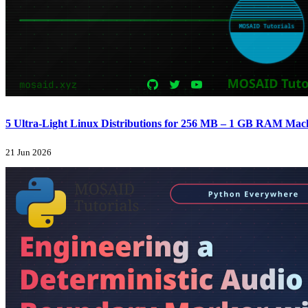
5 Ultra-Light Linux Distributions for 256 MB – 1 GB RAM Machi
21 Jun 2026