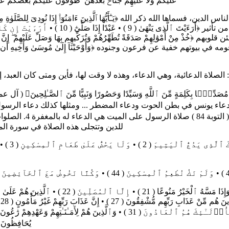
عَلَيْكُمْ وَلَا عَلَيْهِمْ جُنَاحٌۢ بَعْدَهُنَّ ۚ طَوَّٰفُونَ عَلَيْكُم بَعْضُكُمْ عَل
 الله ﴿يَـٰٓأَيُّهَا ٱلَّذِينَ ءَامَنُوٓا۟ إِذَا نُودِىَ لِلصَّلَوٰةِ مِن يَوْمِ ٱلْجُمُعَةِ 
ة عن فرعون وجنوده ﴿وَأَوْحَيْنَآ إِلَىٰ مُوسَىٰ وَأَخِيهِ أَن تَبَوَّءَا لِقَوْمِكُمَا ب
الصلاة الدعائية، وهي الدعاء، وهذه لا وقت لها، فأين ومتى كان العبد، إن دعا الله يجد الله سميعا مجيب الدعاء. ومن أمثال هذه الصلاة :
نس في بطن الحوت ودعاء المضطر ... ومثلها كذلك دعاء الرسول للميت والإستغفار له
قَبْرِهِۦٓ ۖ إِنَّهُمْ 
للدين وتتجلى هذه الصلاة في سورة ال
يُحَافِظُونَ ( 34 ) • أُو۟لَـٰٓئِكَ فِى جَنَّـٰتٍ مُّكْرَمُونَ ( 35 ) • ﴾ ( المعار