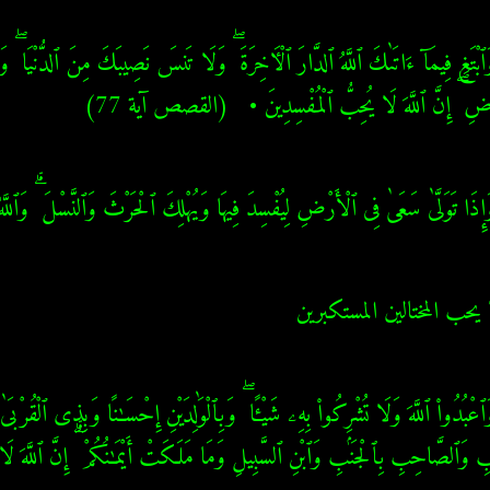
ْضِ ۖ إِنَّ ٱللَّهَ لَا يُحِبُّ ٱلْمُفْسِدِينَ •   (القصص آية 77)
َا تَوَلَّىٰ سَعَىٰ فِى ٱلْأَرْضِ لِيُفْسِدَ فِيهَا وَيُهْلِكَ ٱلْحَرْثَ وَٱلنَّسْلَ ۗ وَٱللَّ
يحب المختالين المستكبرين
بِ وَٱلصَّاحِبِ بِٱلْجَنۢبِ وَٱبْنِ ٱلسَّبِيلِ وَمَا مَلَكَتْ أَيْمَـٰنُكُمْ ۗ إِنَّ ٱللَّهَ