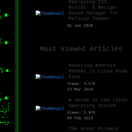
Replaying CSS
Builds: A Recipe-
★ يَـٰٓأ
Based Manager for
Pelican Themes
01 Jun 2026
★ ٱدْعُ
Most Viewed Articles
Mounting Android
● لا
Phones in Linux Made
Easy
Views: 4.57K
23 Mar 2024
A Guide to the Linux
Operating System
Views: 2.97K
وَيَسْع
04 Feb 2023
The Great Pyramid