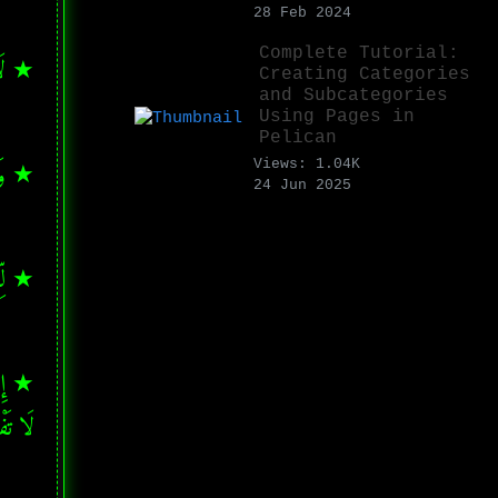
28 Feb 2024
Complete Tutorial:
★ لَا ج
Creating Categories
and Subcategories
Using Pages in
Pelican
★ وَلَا
Views: 1.04K
24 Jun 2025
★ لِّكَ
لَا تَف