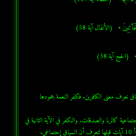
 ٱلْخَآئِنِينَ •   (الأنفال آية 58)
رٍ •   (الحج آية 38)
  وتجدر الإشارة أن الكفر يعني الجحود والتنكر لشيء. ومن خلال السياق نعرف معنى الكافرين. فكفر النعمة جحودها 
  وسيلاحظ القارئ أن الكافرين في هذه الآيات جاءت في مواضيع إجتماعية كالربا والصدقات. والكفر في الآية الثانية في 