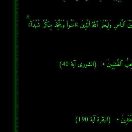
★ إِن يَمْسَسْكُمْ قَرْحٌ فَقَدْ مَسَّ ٱلْقَوْمَ قَرْحٌ مِّثْلُهُۥ ۚ وَتِلْكَ ٱلْأَيَّامُ نُدَاوِلُهَا بَيْنَ ٱلنَّاسِ وَلِيَعْلَمَ ٱللَّهُ ٱلَّذِينَ ءَامَنُوا۟ وَيَتَّخِذَ مِنكُمْ شُهَدَآءَ ۗ 
 لَا يُحِبُّ ٱلظَّـٰلِمِينَ •   (الشورى آية 40)
لْمُعْتَدِينَ •   (البقرة آية 190)