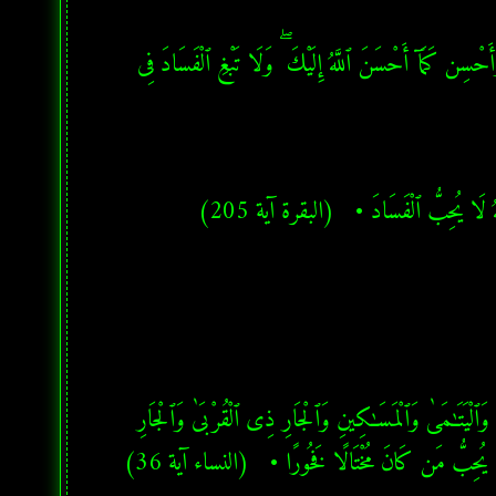
★ وَٱبْتَغِ فِيمَآ ءَاتَىٰكَ ٱللَّهُ ٱلدَّارَ ٱلْـَٔاخِرَةَ ۖ وَلَا تَنسَ نَصِيبَكَ مِنَ ٱلدُّنْيَا ۖ وَأَحْسِن كَمَآ أَحْسَنَ ٱللَّهُ إِلَيْكَ ۖ وَلَا تَبْغِ ٱلْفَسَادَ فِى 
هُ لَا يُحِبُّ ٱلْفَسَادَ •   (البقرة آية 205)
★ وَٱعْبُدُوا۟ ٱللَّهَ وَلَا تُشْرِكُوا۟ بِهِۦ شَيْـًٔا ۖ وَبِٱلْوَٰلِدَيْنِ إِحْسَـٰنًا وَبِذِى ٱلْقُرْبَىٰ وَٱلْيَتَـٰمَىٰ وَٱلْمَسَـٰكِينِ وَٱلْجَارِ ذِى ٱلْقُرْبَىٰ وَٱلْجَارِ 
 لَا يُحِبُّ مَن كَانَ مُخْتَالًا فَخُورًا •   (النساء آية 36)