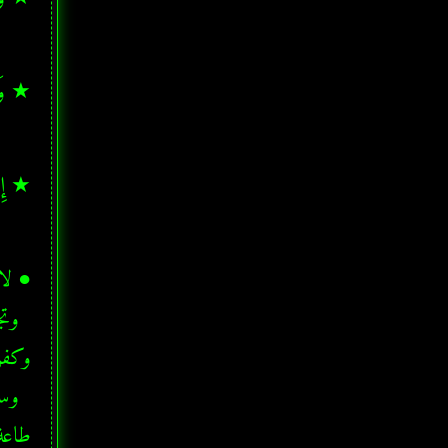
★ وَإِم
★ إِنَّ