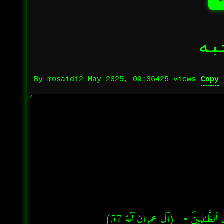
به
Copy
By mosaid
12 May 2025, 09:36
425 views
ُحِبُّ ٱلظَّـٰلِمِينَ •   (آل عمران آية 57)