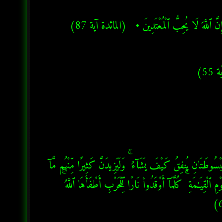
ۚ إِنَّ ٱللَّهَ لَا يُحِبُّ ٱلْمُعْتَدِينَ •   (المائدة آية 87)
55)
★ وَقَالَتِ ٱلْيَهُودُ يَدُ ٱللَّهِ مَغْلُولَةٌ ۚ غُلَّتْ أَيْدِيهِمْ وَلُعِنُوا۟ بِمَا قَالُوا۟ ۘ بَلْ يَدَاهُ مَبْسُوطَتَانِ يُنفِقُ كَيْفَ يَشَآءُ ۚ وَلَيَزِيدَنَّ كَثِيرًا مِّنْهُم مَّآ 
أُنزِلَ إِلَيْكَ مِن رَّبِّكَ طُغْيَـٰنًا وَكُفْرًا ۚ وَأَلْقَيْنَا بَيْنَهُمُ ٱلْعَدَٰوَةَ وَٱلْبَغْضَآءَ إِلَىٰ يَوْمِ ٱلْقِيَـٰمَةِ ۚ كُلَّمَآ أَوْقَدُوا۟ نَارًا لِّلْحَرْبِ أَطْفَأَهَا ٱللَّهُ ۚ 