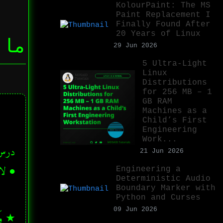
KolourPaint: The MS
Paint Replacement I
Finally Found After
20 Years of Linux
ما 
29 Jun 2026
5 Ultra-Light
Linux
Distributions
for 256 MB – 1
GB RAM
Machines as a
Child’s First
Engineering
Work...
21 Jun 2026
● لا 
Engineering a
Deterministic Audio
Boundary Marker with
Python and Curses
09 Jun 2026
★ وَأَم