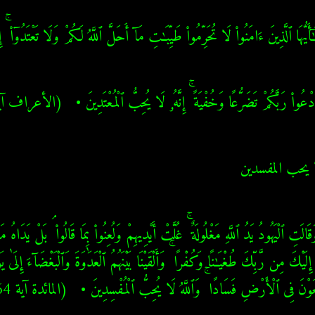
َيُّهَا ٱلَّذِينَ ءَامَنُوا۟ لَا تُحَرِّمُوا۟ طَيِّبَـٰتِ مَآ أَحَلَّ ٱللَّهُ لَكُمْ وَلَا تَعْتَدُوٓا۟ 
وا۟ رَبَّكُمْ تَضَرُّعًا وَخُفْيَةً ۚ إِنَّهُۥ لَا يُحِبُّ ٱلْمُعْتَدِينَ •   (الأعراف آية 
 يحب المفسدين
َوْنَ فِى ٱلْأَرْضِ فَسَادًا ۚ وَٱللَّهُ لَا يُحِبُّ ٱلْمُفْسِدِينَ •   (المائدة آية 64)