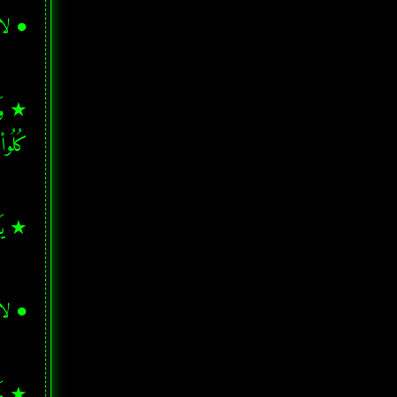
● لا
كُلُوا۟
★ يَـٰب
● لا 
★ وَلَا