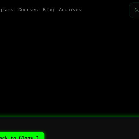
grams
Courses
Blog
Archives
⤴ Back to Blogs