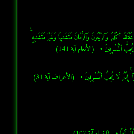
★ وَهُوَ ٱلَّذِىٓ أَنشَأَ جَنَّـٰتٍ مَّعْرُوشَـٰتٍ وَغَيْرَ مَعْرُوشَـٰتٍ وَٱلنَّخْلَ وَٱلزَّرْعَ مُخْتَلِفًا أُكُلُهُۥ وَٱلزَّيْتُونَ وَٱلرُّمَّانَ مُتَشَـٰبِهًا وَغَيْرَ مُتَشَـٰبِهٍ ۚ 
لَا يُحِبُّ ٱلْمُسْرِفِينَ •   (الأنعام آية 141)
ٓا۟ ۚ إِنَّهُۥ لَا يُحِبُّ ٱلْمُسْرِفِينَ •   (الأعراف آية 31)
نًا أَثِيمًا •   (النساء آية 107)