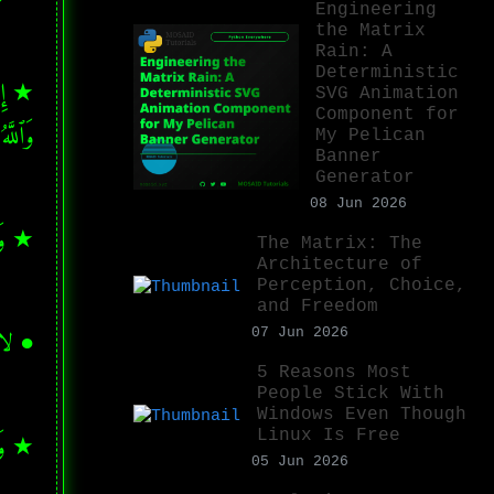
Engineering
the Matrix
Rain: A
Deterministic
SVG Animation
Component for
وَٱللَّ
My Pelican
Banner
Generator
08 Jun 2026
★ وَجَز
The Matrix: The
Architecture of
Perception, Choice,
and Freedom
● لا 
07 Jun 2026
5 Reasons Most
People Stick With
Windows Even Though
Linux Is Free
★ وَقَـٰ
05 Jun 2026