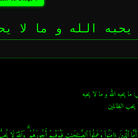
يحبه الله و ما لا يح
يحب الظالمين
َّا ٱلَّذِينَ ءَامَنُوا۟ وَعَمِلُوا۟ ٱلصَّـٰلِحَـٰتِ فَيُوَفِّيهِمْ أُجُورَهُمْ ۗ وَٱللَّهُ لَا ي