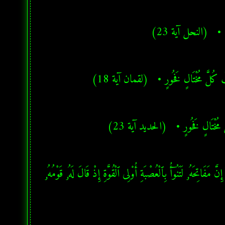
رِينَ •   (النحل آية 23)
ُّ كُلَّ مُخْتَالٍ فَخُورٍ •   (لقمان آية 18)
كُلَّ مُخْتَالٍ فَخُورٍ •   (الحديد آية 23)
★ إِنَّ قَـٰرُونَ كَانَ مِن قَوْمِ مُوسَىٰ فَبَغَىٰ عَلَيْهِمْ ۖ وَءَاتَيْنَـٰهُ مِنَ ٱلْكُنُوزِ مَآ إِنَّ مَفَاتِحَهُۥ لَتَنُوٓأُ بِٱلْعُصْبَةِ أُو۟لِى ٱلْقُوَّةِ إِذْ قَالَ لَهُۥ قَوْمُهُۥ 