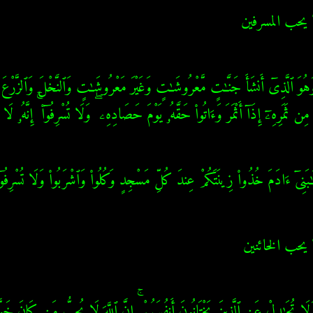
 يحب المسرفين
 مِن ثَمَرِهِۦٓ إِذَآ أَثْمَرَ وَءَاتُوا۟ حَقَّهُۥ يَوْمَ حَصَادِهِۦ ۖ وَلَا تُسْرِفُوٓا۟ ۚ إِنَّهُۥ 
َنِىٓ ءَادَمَ خُذُوا۟ زِينَتَكُمْ عِندَ كُلِّ مَسْجِدٍ وَكُلُوا۟ وَٱشْرَبُوا۟ وَلَا تُسْرِفُو
يحب الخائنين
 تُجَـٰدِلْ عَنِ ٱلَّذِينَ يَخْتَانُونَ أَنفُسَهُمْ ۚ إِنَّ ٱللَّهَ لَا يُحِبُّ مَن كَانَ خَوَّا