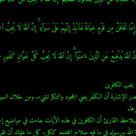
َّا تَخَافَنَّ مِن قَوْمٍ خِيَانَةً فَٱنۢبِذْ إِلَيْهِمْ عَلَىٰ سَوَآءٍ ۚ إِنَّ ٱللَّهَ لَا يُحِبُّ
 ٱللَّهَ يُدَٰفِعُ عَنِ ٱلَّذِينَ ءَامَنُوٓا۟ ۗ إِنَّ ٱللَّهَ لَا يُحِبُّ كُلَّ خَوَّانٍ كَفُو