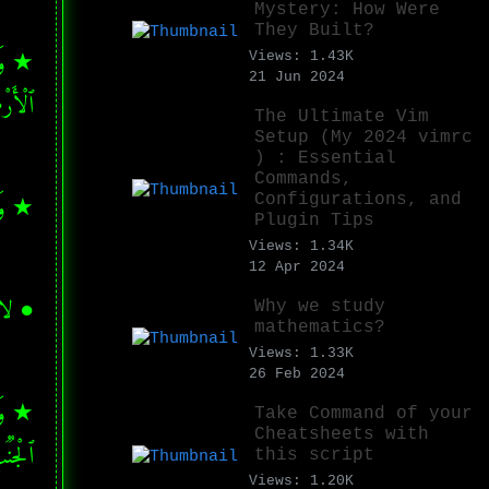
Mystery: How Were
They Built?
Views: 1.43K
21 Jun 2024
ٱلْأَر
The Ultimate Vim
Setup (My 2024 vimrc
) : Essential
Commands,
★ وَإِذ
Configurations, and
Plugin Tips
Views: 1.34K
12 Apr 2024
● لا 
Why we study
mathematics?
Views: 1.33K
26 Feb 2024
Take Command of your
Cheatsheets with
ٱلْجُنُ
this script
Views: 1.20K