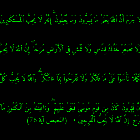
َرَمَ أَنَّ ٱللَّهَ يَعْلَمُ مَا يُسِرُّونَ وَمَا يُعْلِنُونَ ۚ إِنَّهُۥ لَا يُحِبُّ ٱلْمُسْتَكْبِ
 تُصَعِّرْ خَدَّكَ لِلنَّاسِ وَلَا تَمْشِ فِى ٱلْأَرْضِ مَرَحًا ۖ إِنَّ ٱللَّهَ لَا يُحِب
يْلَا تَأْسَوْا۟ عَلَىٰ مَا فَاتَكُمْ وَلَا تَفْرَحُوا۟ بِمَآ ءَاتَىٰكُمْ ۗ وَٱللَّهُ لَا يُحِبُّ 
ْرَحْ ۖ إِنَّ ٱللَّهَ لَا يُحِبُّ ٱلْفَرِحِينَ •   (القصص آية 76)