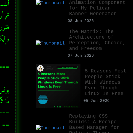
Animation Component
for My Pelican
Banner Generator
08 Jun 2026
The Matrix: The
وإليك
Architecture of
Perception, Choice,
and Freedom
07 Jun 2026
===
5 Reasons Most
People Stick
With Windows
Even Though
Linux Is Free
05 Jun 2026
===
Replaying CSS
Builds: A Recipe-
Based Manager for