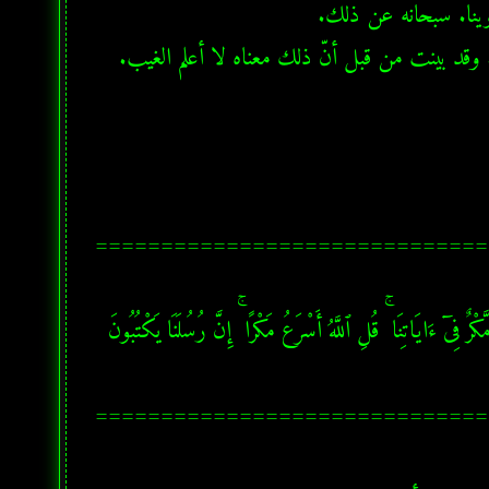
ثم أردف آخر فقال إن رسول الله يقول ما أدري ما يفعل بي ولا بكم. وقد بينت من قبل أنّ ذلك معناه لا أعلم الغيب. 
==============================
يونس - آية 21: وَإِذَآ أَذَقْنَا ٱلنَّاسَ رَحْمَةً مِّنۢ بَعْدِ ضَرَّآءَ مَسَّتْهُمْ إِذَا لَهُم مَّكْرٌ فِىٓ ءَايَاتِنَا ۚ قُلِ ٱللَّهُ أَسْرَعُ مَكْرًا ۚ إِنَّ رُسُلَنَا يَكْتُبُونَ 
==============================