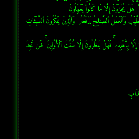
فاطر - آية 10: مَن كَانَ يُرِيدُ ٱلْعِزَّةَ فَلِلَّهِ ٱلْعِزَّةُ جَمِيعًا ۚ إِلَيْهِ يَصْعَدُ ٱلْكَلِمُ ٱلطَّيِّبُ وَٱلْعَمَلُ ٱلصَّـٰلِحُ يَرْفَعُهُۥ ۚ وَٱلَّذِينَ يَمْكُرُونَ ٱلسَّيِّـَٔاتِ 
فاطر - آية 43: ٱسْتِكْبَارًا فِى ٱلْأَرْضِ وَمَكْرَ ٱلسَّيِّئِ ۚ وَلَا يَحِيقُ ٱلْمَكْرُ ٱلسَّيِّئُ إِلَّا بِأَهْلِهِۦ ۚ فَهَلْ يَنظُرُونَ إِلَّا سُنَّتَ ٱلْأَوَّلِينَ ۚ فَلَن تَجِدَ 