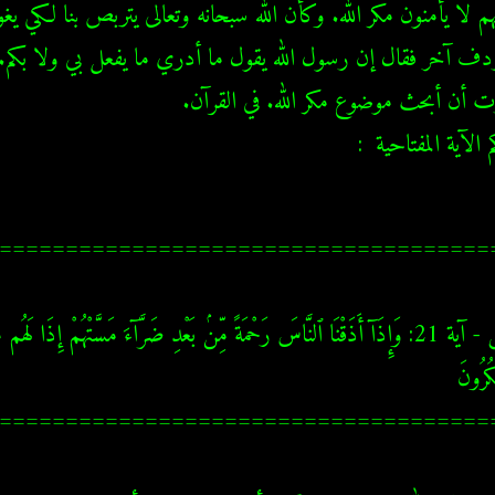
م الآية المفتاحية  :
=====================================
=====================================