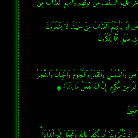
النحل - آية 26: قَدْ مَكَرَ ٱلَّذِينَ مِن قَبْلِهِمْ فَأَتَى ٱللَّهُ بُنْيَـٰنَهُم مِّنَ ٱلْقَوَاعِدِ فَخَرَّ عَلَيْهِمُ ٱلسَّقْفُ مِن فَوْقِهِمْ وَأَتَىٰهُمُ ٱلْعَذَابُ مِنْ 
الحج - آية 18: أَلَمْ تَرَ أَنَّ ٱللَّهَ يَسْجُدُ لَهُۥ مَن فِى ٱلسَّمَـٰوَٰتِ وَمَن فِى ٱلْأَرْضِ وَٱلشَّمْسُ وَٱلْقَمَرُ وَٱلنُّجُومُ وَٱلْجِبَالُ وَٱلشَّجَرُ 
سبأ - آية 33: وَقَالَ ٱلَّذِينَ ٱسْتُضْعِفُوا۟ لِلَّذِينَ ٱسْتَكْبَرُوا۟ بَلْ مَكْرُ ٱلَّيْلِ وَٱلنَّهَارِ إِذْ تَأْمُرُونَنَآ أَن نَّكْفُرَ بِٱللَّهِ وَنَجْعَلَ لَهُۥٓ أَندَادًا ۚ 