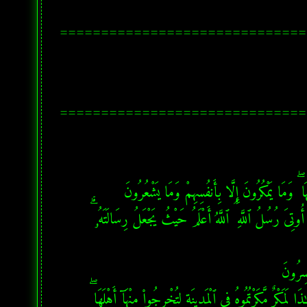
==============================
==============================
الأنعام - آية 124: وَإِذَا جَآءَتْهُمْ ءَايَةٌ قَالُوا۟ لَن نُّؤْمِنَ حَتَّىٰ نُؤْتَىٰ مِثْلَ مَآ أُوتِىَ رُسُلُ ٱللَّهِ ۘ ٱللَّهُ أَعْلَمُ حَيْثُ يَجْعَلُ رِسَالَتَهُۥ ۗ 
الأعراف - آية 123: قَالَ فِرْعَوْنُ ءَامَنتُم بِهِۦ قَبْلَ أَنْ ءَاذَنَ لَكُمْ ۖ إِنَّ هَـٰذَا لَمَكْرٌ مَّكَرْتُمُوهُ فِى ٱلْمَدِينَةِ لِتُخْرِجُوا۟ مِنْهَآ أَهْلَهَا ۖ 