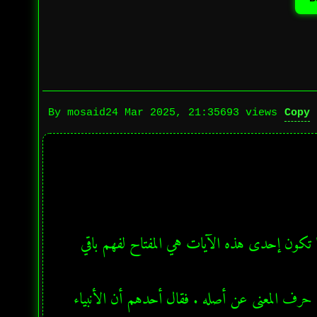
Copy
By mosaid
24 Mar 2025, 21:35
693 views
في القرآن الكريم هناك آيات مثاني (أي متشابهة بالمعنى العامي ) ودائما تكون إحدى هذه الآيات هي المفتاح لفهم باقي 
ذات يوم أثار أحدهم موضوع مكر الله في مجلسنا. وكالعادة فإن التراث حرف المعنى عن أصله . فقال أحدهم أن الأنبياء 