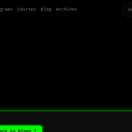
grams
Courses
Blog
Archives
⤴ Back to Blogs