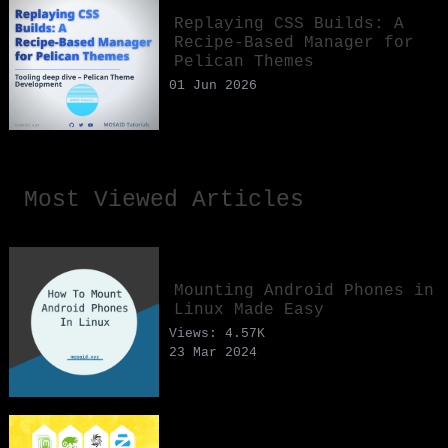
Replaying CSS Builds: A
Recipe-Based Manager for
Pelican Themes
01 Jun 2026
Most Viewed Articles
Mounting Android Phones in
Linux Made Easy
Views: 4.57K
23 Mar 2024