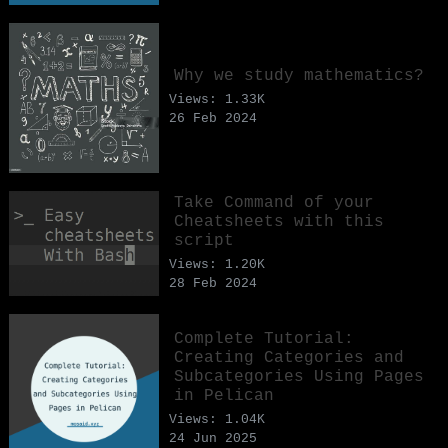
Why we study mathematics?
Views: 1.33K
26 Feb 2024
Take Command of your
Cheatsheets with this
script
Views: 1.20K
28 Feb 2024
Complete Tutorial:
Creating Categories and
Subcategories Using Pages
in Pelican
Views: 1.04K
24 Jun 2025