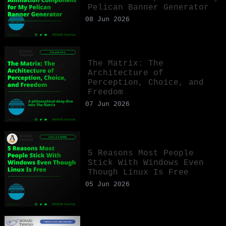
Pelican Banner Generator
08 Jun 2026
The Matrix: The
Architecture of
Perception, Choice, and
Freedom
07 Jun 2026
5 Reasons Most People
Stick With Windows Even
Though Linux Is Free
05 Jun 2026