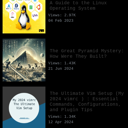
A Guide to the Linux
Operating System
Views: 2.97K
04 Feb 2023
The Great Pyramid Mystery:
How Were They Built?
Views: 1.43K
21 Jun 2024
The Ultimate Vim Setup (My
2024 vimrc ) : Essential
Commands, Configurations,
and Plugin Tips
Views: 1.34K
12 Apr 2024