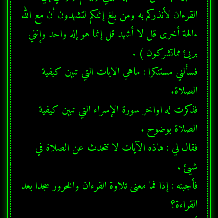
القرءان لأنذركم به ومن بلغ إئنكم لتشهدون أن مع الله 
ءالهة أخرى قل لا أشهد قل إنما هو إله واحد وإنني 
فسألني مستنكرا : ماهي الايات التي تبين كيفية 
فذكرت له اواخر سورة الإسراء التي تبين كيفية 
فقال لي : هاذه الآيات لا تتحدث عن الصلاة في 
فأجبته : إذا فما معنى تلاوة القرءان والخرور سجدا بعد 