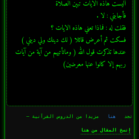
عندها تذكرت قول الله ( وماتأتيهم من آية من آيات 
ربهم إلا كانوا عنها معرضين)
تجد
هنا
مزيدا من الدروس القرآنية —
إنسخ المقال من هنا