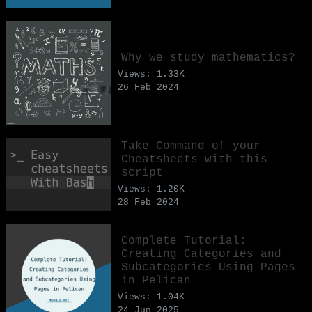
Why we study mathematics?
Views: 1.33K
26 Feb 2024
Take Command of your
Cheatsheets with this
script
Views: 1.20K
28 Feb 2024
Complete Tutorial:
Creating Categories and
Subcategories Using Pages
in Pelican
Views: 1.04K
24 Jun 2025