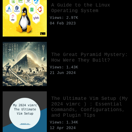
A Guide to the Linux
Operating System
Views: 2.97K
04 Feb 2023
The Great Pyramid Mystery:
How Were They Built?
Views: 1.43K
21 Jun 2024
The Ultimate Vim Setup (My
2024 vimrc ) : Essential
Commands, Configurations,
and Plugin Tips
Views: 1.34K
12 Apr 2024