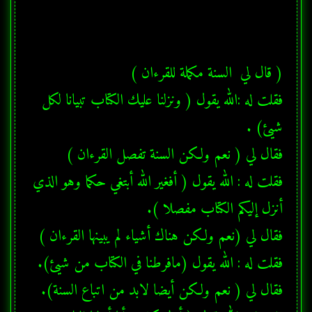
فقلت له :الله يقول ( ونزلنا عليك الكتاب تبيانا لكل 
فقلت له : الله يقول ( أفغير الله أبتغي حكما وهو الذي 