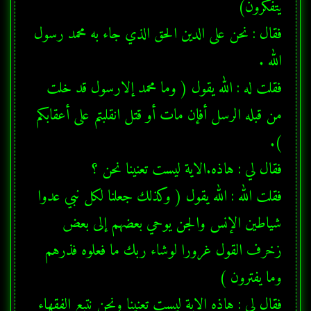
فقال : نحن على الدين الحق الذي جاء به محمد رسول 
فقلت له : الله يقول ( وما محمد إلارسول قد خلت 
من قبله الرسل أفإن مات أو قتل انقلبتم على أعقابكم 
فقلت الله : الله يقول ( وكذلك جعلنا لكل نبي عدوا 
شياطين الإنس والجن يوحي بعضهم إلى بعض 
زخرف القول غرورا لوشاء ربك ما فعلوه فذرهم 
فقال لي : هاذه الاية ليست تعنينا ونحن نتبع الفقهاء 