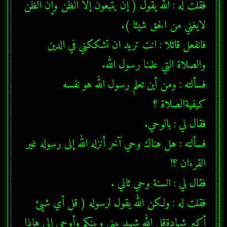
فقلت له : الله يقول ( إن يتبعون إلا الظن وإن الظن 
فانفعل قائلا : انت تريد ان تشككني في الدين 
فسألته : ومن أين تعلم رسول الله هو نفسه 
فسألته : هل هناك وحي آخر أنزله الله إلى رسوله غير 
فقلت له : ولكن الله يقول لرسوله ( قل أي شيئ 
أكبر شهادةقل الله شهيد بيني وبينكم وأوحي إلي هاذا 