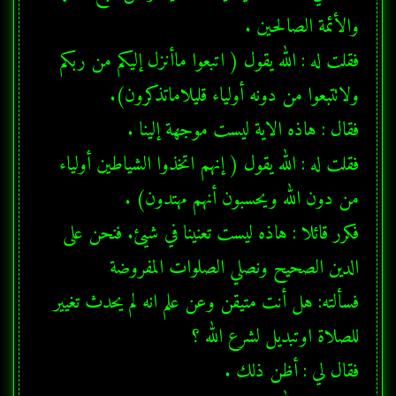
فقلت له : الله يقول ( اتبعوا ماأنزل إليكم من ربكم 
فقلت له : الله يقول ( إنهم اتخذوا الشياطين أولياء 
فكرر قائلا : هاذه ليست تعنينا في شيئ. فنحن على 
فسألته: هل أنت متيقن وعن علم انه لم يحدث تغيير 