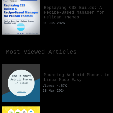
Replaying CSS Builds: A
Recipe-Based Manager for
Pelican Themes
01 Jun 2026
Most Viewed Articles
Mounting Android Phones in
Linux Made Easy
Views: 4.57K
23 Mar 2024