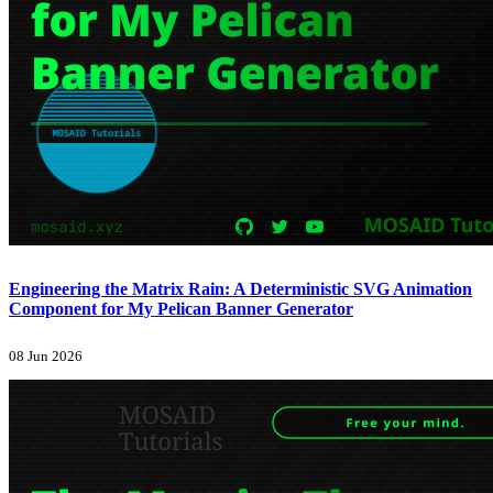
Engineering the Matrix Rain: A Deterministic SVG Animation
Component for My Pelican Banner Generator
08 Jun 2026