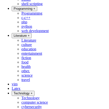
shell scripting
Programming
+
Programming
c-c++
php
python
web development
Literature
+
Literature
culture
education
entertainment
fiction
food
health
other.
science
travel
vim
Latex
Technology
+
Technology
computer science
cybersecurity