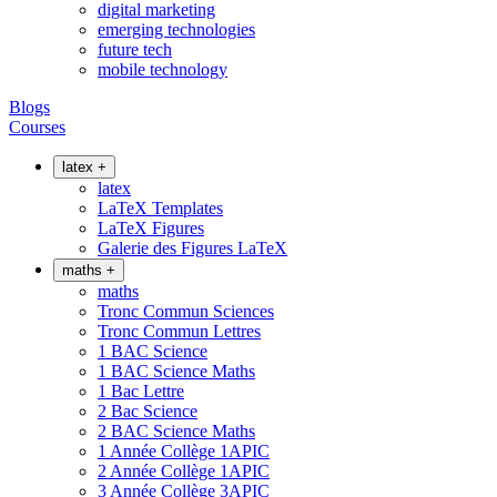
digital marketing
emerging technologies
future tech
mobile technology
Blogs
Courses
latex
+
latex
LaTeX Templates
LaTeX Figures
Galerie des Figures LaTeX
maths
+
maths
Tronc Commun Sciences
Tronc Commun Lettres
1 BAC Science
1 BAC Science Maths
1 Bac Lettre
2 Bac Science
2 BAC Science Maths
1 Année Collège 1APIC
2 Année Collège 1APIC
3 Année Collège 3APIC