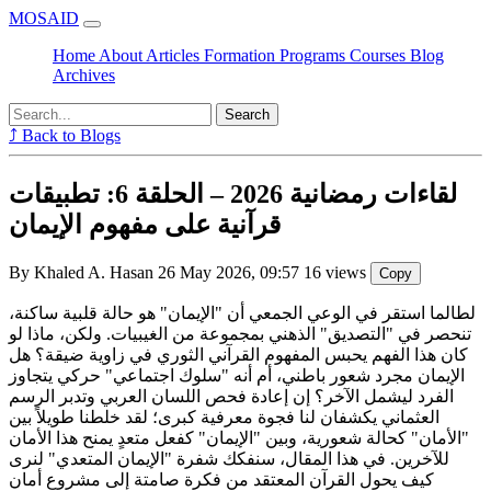
MOSAID
Home
About
Articles
Formation
Programs
Courses
Blog
Archives
Search
⤴ Back to Blogs
لقاءات رمضانية 2026 – الحلقة 6: تطبيقات
قرآنية على مفهوم الإيمان
By Khaled A. Hasan
26 May 2026, 09:57
16 views
Copy
لطالما استقر في الوعي الجمعي أن "الإيمان" هو حالة قلبية ساكنة،
تنحصر في "التصديق" الذهني بمجموعة من الغيبيات. ولكن، ماذا لو
كان هذا الفهم يحبس المفهوم القرآني الثوري في زاوية ضيقة؟ هل
الإيمان مجرد شعور باطني، أم أنه "سلوك اجتماعي" حركي يتجاوز
الفرد ليشمل الآخر؟ إن إعادة فحص اللسان العربي وتدبر الرسم
العثماني يكشفان لنا فجوة معرفية كبرى؛ لقد خلطنا طويلاً بين
"الأمان" كحالة شعورية، وبين "الإيمان" كفعل متعدٍ يمنح هذا الأمان
للآخرين. في هذا المقال، سنفكك شفرة "الإيمان المتعدي" لنرى
كيف يحول القرآن المعتقد من فكرة صامتة إلى مشروع أمان