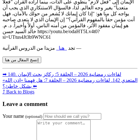
الإيمان إلى "فعل لازم" ينطوي على الذات، بينما أراده القرآن "فعلاً
متعدياً" يغير وجه العالم. لذا، فالسؤال الاستنكاري الذي يجب أن
يواجه كل منا هو: "إذا كان إيمانك لا يٌشعر من حولك بالأمان، فهل
أنت مؤمن حقاً بالمفهوم القرآني؟" إن الإيمان الذي لا يتعدى صاحبه
هو إيمان مفقود الأثر، فالمؤمن من أمنه الناس، أولاً وأخيراً. د. م.
خالد السيد حسن https://youtu.be/odaHT5Lv4t0?
si=UTtus4Jt3b9WNC61
مزيدا من الدروس القرآنية —
تجد
هنا
إنسخ المقال من هنا
➡︎ 140. لقاءات رمضانية 2026 – الحلقة 5: ركائز بحث الإيمان
المتعدي
142. لقاءات رمضانية 2026 – الحلقة 7: هل فهمنا «إذن الله»
بشكل خاطئ؟ ⬅︎
⤴ Back to Blogs
Leave a comment
Your name
(optional)