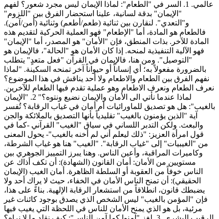
عالمي. 1. السر في "الطعام": لماذا الإيمان ليس مجرد شعور؟ لفهم
"الإيمان" بدقة لسانية، علينا استحضار الفرق بين "اللزوم"
و"التعدي". لنقارن بين ثنائية (طعم/أطعم) وثنائية (أمن/آمن).
فالطعام هو المادة، أما "الإطعام" فهو العملية الحركية لتقديم هذه
المادة للآخر. بذات المنطق، فإن "الأمان" هو المصدر، أما "الإيمان"
فهو الآلية التنفيذية لمنحه. إذا كان الأمان هو "الحالة"، فالإيمان هو
"التوصيل". ومن هنا، فالإيمان في القرآن "فعل متعدٍ" يتطلب
بالضرورة مفعولاً به؛ أي إنساناً أو حيواناً آخر تمنحه السكينة. "لماذا
نفهم الفرق بين الطعام والاطعام ولا أحد يناقش في هذا الموضوع؟
نعرف الطعام ونعرف الاطعام وهو عملية تقدم فيها الطعام للآخرين.
لماذا عندما نأتي الى الأمان والإيمان نضيع ونتوه؟" 2. "الإيمان
بالغيب": هل هو تصديق للماورائيات أم أمان في غياب الرقابة؟ تُفسر
آية "الذين يؤمنون بالغيب" تقليدياً بأنها التصديق بالملائكة والجن
والبعث. ولكن التدبر اللساني في سياق "الغيب" القرآني -كما في
قول امرأة العزيز: "ذلك ليعلم أني لم أخنه بالغيب"- يحول المعنى
من "الغيبيات" إلى "غياب الرقابة". "الغيب" هنا هو غياب الشرطة،
وكاميرات المراقبة، وأعين الناس. وهنا يبرز التمييز الجوهري بين
مستويين من الأمان: أمان القانون (الشهادة): أن تكف أذاك عن
الناس خوفاً من العقوبة أو السلطة الظاهرة. أمان الغيب (الإيمان
الحقيقي): أن تمنح الناس الأمان في الخفاء، حيث لا يراك أحد ولا
يضبطك قانون، انطلاقاً من استشعار الرقابة الإلهية. بناءً على هذا،
فإن "المؤمن بالغيب" ليس الشخص الذي يصدق بوجود كائنات غير
مرئية، بل هو الذي يمنح الأمان للناس في اللحظة التي يغيب فيها
الرقيب البشري. 3. لغز "آمنوا كما آمن الناس": كيف نقلد ما لا نراه؟