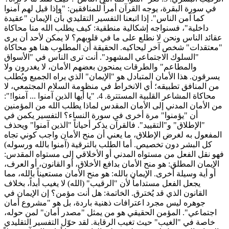
في سورة البقرة، يوجه القرآن أمراً للمنافقين: "وإذا قيل لهم آمنوا
كما آمن الناس". إذا اتبعنا التفسير التقليدي بأن الإيمان "عقيدة
داخلية"، فسنواجه إشكالية منطقية: كيف يطلب الله منا محاكاة
عقائد الناس ونحن لا نطلع على ما في قلوبهم؟ لا يمكن لأحد أن يرى
"معتقدات" شخص آخر ليحاكيه. الحقيقة أن المطلوب هنا هو محاكاة
"السلوك الاجتماعي المشهود". أنت ترى الناس في "الأسواق
والمطاعم" والطرقات يمنحون بعضهم الأمان، لا يغدرون ولا
يسرقون. هذا الأمان المتبادل هو "الإيمان" الذي يراه الجميع ويُطلب
من المنافق تطبيقه؛ أي الانخراط في منظومة السلام المجتمعي، لا
محاكاة المشاعر القلبية المستترة. 4. "يا أيها الذين آمنوا ... آمنوا!":
من الأمان المدني إلى الأمان المقدس لماذا يطلب الله من المؤمنين
أن "يؤمنوا" مرة أخرى في سورة النساء؟ التفسير يكمن في
"الإطلاق" و"التقييد". فالقرآن يذكر أحياناً "الذين آمنوا" ويحذف
المفعول به لغرض الإطلاق، ما يعني أن منح الأمان واجب كوني تجاه
كل البشر دون تخصيص. أما الطلب بالترقية (آمنوا بالله ورسوله)
فهو نقل الفعل من مستواه المدني أو الأخلاقي إلى مستواه المقدس:
الإيمان المطلق: هو منح الأمان بدافع الأخلاق، أو القانون، أو العرف،
أو أية وسيلة أخرى. الإيمان بالله: هو منح الأمان مستعيناً بالله، مما
يجعل الفعل مستداماً لأن "الرقيب" (الله) لا يغيب أبداً، بخلاف
القانون الذي قد يُخترق. الخاتمة: هل أنت مؤمن؟ إن الإيمان في
جوهره ليس مجرد اعترافات ذهنية باردة، بل هو "مشروع أمان
اجتماعي". المؤمن الحقيقي هو من يمثل "مصدر أمان" لمن حوله،
خاصة في "الغيب" حيث تغيب الرقابة. لقد حوّل التفسير التقليدي