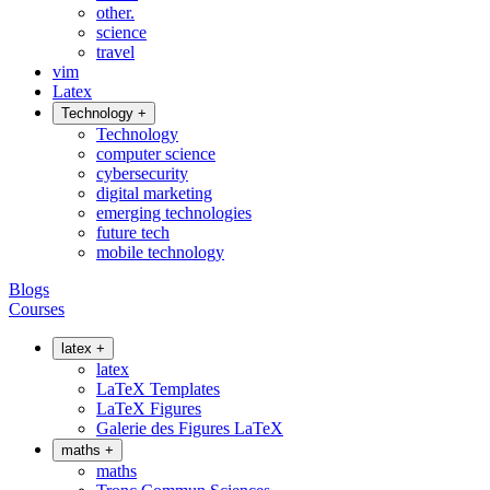
other.
science
travel
vim
Latex
Technology
+
Technology
computer science
cybersecurity
digital marketing
emerging technologies
future tech
mobile technology
Blogs
Courses
latex
+
latex
LaTeX Templates
LaTeX Figures
Galerie des Figures LaTeX
maths
+
maths