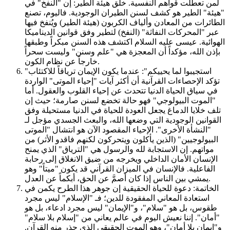
لمن تعطلت قواهم النفسية. خلق هيئة الطير: إن "النفخ" في
"هيئة" الطير هو كشف لسنن الطيران الوجودية. فاليوم، تصنع
الطائرات من المعادن وألياف الكربون (هيئة الطير) ويُنفخ فيها
عبر "المحركات النفاثة" (النفخ) لتطير وفق قوانين الديناميكا
الهوائية. عيسى عليه السلام اكتشف هذه السنن مبكراً وطبقها
بإذن الله، مؤكداً أن المعجزة هي "علم وسنن" وليست سحراً
خارجاً عن نظام الكون.
"استجيبوا لما يحييكم": عندما يكون الإيمان ترياقاً للاكتئاب
تؤكد الإحصاءات القرآنية أن أكثر آيات "إحياء الموتى" الواردة
في سياق الحياة الدنيا تتحدث عن إحياء القلوب والعقول. أما
"الموت البيولوجي" فهو حالة تخضع لسنن صارمة؛ حيث إن
تلف خلايا الدماغ يجعل العودة للحياة في الدنيا مستحيلة وفق
القوانين الوجودية التي وضعها الله، والبعث الجسدي مؤجل لـ
"النشأة الأخرى". الإحياء المقصود الآن هو انتشال "الموتى
البيولوجيين" (الذين يأكلون ويتحركون لكنهم فاقدو الأثر) من
مواتهم. إن الاستجابة لله والرسول هي "الترياق" الذي يمنح
الإنسان الأمان الداخلي ويخرجه من ضيق الانغلاق إلى رحابة
الفاعلية. فالإنسان في الميزان القرآني قد يكون "ميتاً" وهو
يمشي بين الناس إذا كان أصمَّ عن الحق، أبكماً عن العدل.
الخاتمة: دعوة للحياة الحقيقية إن جوهر هذا الطرح يكمن في
استعادة المعاني المفقودة للدين؛ فـ "الإسلام" ليس مجرد
طقوس، بل هو "سلام"، و"الإيمان" ليس مجرد ادعاء، بل هو
"أمان". إننا نعيش اليوم في عالم يعاني من "إسلام بلا سلام"
و"إيمان بلا أمان"، وهو الموت الحقيقي الذي حذر منه القرآن.