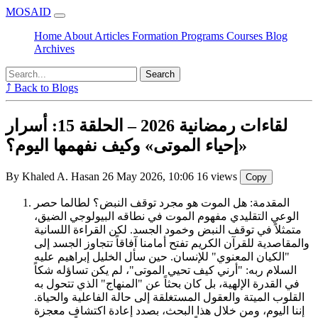
MOSAID
Home
About
Articles
Formation
Programs
Courses
Blog
Archives
Search
⤴ Back to Blogs
لقاءات رمضانية 2026 – الحلقة 15: أسرار
«إحياء الموتى» وكيف نفهمها اليوم؟
By Khaled A. Hasan
26 May 2026, 10:06
16 views
Copy
المقدمة: هل الموت هو مجرد توقف النبض؟ لطالما حصر
الوعي التقليدي مفهوم الموت في نطاقه البيولوجي الضيق،
متمثلاً في توقف النبض وخمود الجسد. لكن القراءة اللسانية
والمقاصدية للقرآن الكريم تفتح أمامنا آفاقاً تتجاوز الجسد إلى
"الكيان المعنوي" للإنسان. حين سأل الخليل إبراهيم عليه
السلام ربه: "أرني كيف تحيي الموتى"، لم يكن تساؤله شكاً
في القدرة الإلهية، بل كان بحثاً عن "المنهاج" الذي تتحول به
القلوب الميتة والعقول المستغلقة إلى حالة الفاعلية والحياة.
إننا اليوم، ومن خلال هذا البحث، بصدد إعادة اكتشاف معجزة