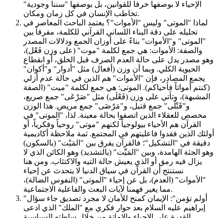
الإحياء لا بوصفها خرقاً للقوانين، بل بوصفها "سنناً وجودية"
تخاطب الإنسان في كل زمان ومكان.
لماذا "الموتى" وليس "الأموات"؟ يعتمد الباحث المعاصر في
تحليله على دقة البناء اللساني القرآني للكلمة، مفرقاً بين
"الموتى" و"الأموات" بناءً على أوزان الجمع ودلالات المصدر
والصفة: الأموات: هي جمع لكلمة "موت" (على وزن فَعْل)،
وهو مصدر يدل على حالة العدم الصرف قبل الخلق، أو انقطاع
الحيوية الكلي. وبما أن وزن (أفعال) مثل "أدوار" و"أكوان"
يجمع المصادر، فإن "الأموات" هم الذين في حالة عدم أزلي
(كنتم أمواتاً فأحياكم). الموتى: هي جمع لكلمة "ميت" (الصفة
المشبهة)، وتأتي على وزن (فَعْلَى) مثل "صَرْعَى" جمع صريع،
و"قَتْلَى" جمع قتيل، و"مَرْضَى" جمع مريض. هذا الوزن
مخصص للعقلاء الذين اتصفوا بحالة معينة. لذا، "الموتى" في
القرآن هم الأحياء بيولوجياً لكنهم "موتى" روحياً وفكرياً، أو
أولئك الذين فقدوا فاعليتهم في المجتمع. ثمة ملاحظة أكاديمية
دقيقة في "التشكيل"؛ فالقرآن يفرق بين "المَيْت" (بالسكون)
وهو الجثة الهامدة، وبين "المَيِّت" (بالتشديد) وهو الكائن الذي لا
يزال فيه رمق أو الذي يعيش حالة التيه والاكتئاب. ومن هنا
نستنتج أن القرآن في سياق الدنيا لا يتحدث عن إحياء
"الأموات" (العدم)، بل عن إحياء "الموتى" (النفوس الضالة)،
مما يغير فهمنا لآيات البعث والفاعلية الاجتماعية.
"أولم تؤمن": الإيمان كمنح للأمان لا مجرد تصديق جاء سؤال
إبراهيم عليه السلام بعد حوار فكري مع "الملك" الذي ادعى
القدرة على الإحياء والإماتة من خلال سلطته السياسية