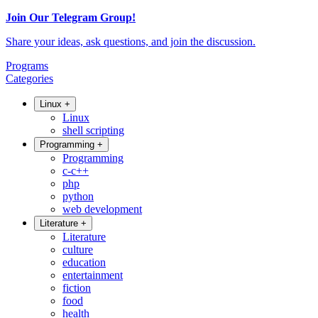
Join Our Telegram Group!
Share your ideas, ask questions, and join the discussion.
Programs
Categories
Linux
+
Linux
shell scripting
Programming
+
Programming
c-c++
php
python
web development
Literature
+
Literature
culture
education
entertainment
fiction
food
health