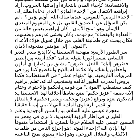
والاقتصادية؛ كإحياء المدن بالتجارة أو إماتتها بالحروب. أراد
إبراهيم الانتقال من "الإحياء المادي" الذي ادعاه الملك إلى
"الإحياء الرباني" للنفوس. عندما سأله الله "أولم تؤمن؟"، لم
يكن السؤال عن التصديق القلبي، بل عن المفهوم المتعدي
للإيمان وهو "منح الأمان". كان إبراهيم يعيش حالة من
"العداوة والبغضاء" مع قومه، وكان يخشى غدرهم وبطشهم،
فكان يبحث عن طمأنينة القلب من خلال تحويل هؤلاء الأعداء
"الموتى" إلى مؤمنين يمنحونه الأمان.
سر الطيور الأربعة: منهجية الاستقطاب لا الذبح يقدم التدبر
اللساني تفسيراً ثورياً لقوله تعالى: "فخُذ أربعة من الطير
فصُرهن إليك". الفعل "صُرهن" مشتق من (صار) أي أمِلْهن
واجعلهن يألفنك، ولا علاقة له بالذبح والتقطيع كما ورد في
المرويات التاريخية. إنها "منهاج عملي" في الاستقطاب؛ فكما
يروض المدرب الطيور لتألفه وتستجيب لندائه، تعلم إبراهيم
كيف يستقطب "الموتى" من قومه بالحكمة والاحتواء. وختام
الآية بصفة "عزيز حكيم" يضع ضابطاً أخلاقياً لهذا الاستقطاب:
أن يكون بعزة وترفع (عزيز) وبحكمة وتدبير (حكيم)، لا بالتذلل
أو تقديم الرشاوى المادية التي لا تبني إيماناً حقيقياً.
معجزة عيسى عليه السلام: بين السنن الوجودية وعلم
الطيران في إطار الرؤية التجديدية، لا نرى في معجزات
المسيح عيسى عليه السلام خرقاً للسنن، بل استخداماً متفوقاً
لها "بإذن الله": إحياء الموتى: هو إخراج الناس من ظلمات
الاكتئاب والضلال الروحي، وهو إحياء معنوي يمنح الفاعلية