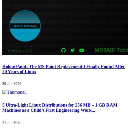
KolourPaint: The MS Paint Replacement I Finally Found After
20 Years of Linux
29 Jun 2026
5 Ultra-Light Linux Distributions for 256 MB – 1 GB RAM
Machines as a Child’s First Engineering Work...
21 Jun 2026