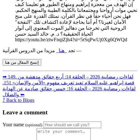
إن الهدف من معجزة إبراهيم ومنهاج الطيور هو تعليمنا كيف
نحيي موات أرواحنا ومجتمعاتنا بالكلمة الطيبة والمنهج الحكيم.
فهل نحن أحياء حقاً في نظر القرآن، نمتلك القدرة على منح
الأمان لغيرنا؟ أم أننا بحاجة لإعادة اكتشاف تلك "النفخة"
الروحية التي تخرجنا من دهاليز الموت المعنوي إلى أنوار
الحياة الحقيقية؟ د. م. خالد السيد حسن
https://youtu.be/ztwFnqiZjh4?si=5rSqPwUj0Xg6QWQd
مزيدا من الدروس القرآنية —
تجد
هنا
إنسخ المقال من هنا
➡︎ 149. لقاءات رمضانية 2026 – الحلقة 14: أربع حقائق مدهشة من
قصة إبراهيم عليه السلام تعيد تعريف مفهوم «الأمن والإيمان»
151.
لقاءات رمضانية 2026 – الحلقة 16: خمس حقائق صادمة عن الهداية
والضلال ⬅︎
⤴ Back to Blogs
Leave a comment
Your name
(optional)