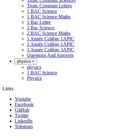
Tronc Commun Sciences
Tronc Commun Lettres
1 BAC Science
1 BAC Science Maths
1 Bac Lettre
2 Bac Science
2 BAC Science Maths
1 Année Collège 1APIC
2 Année Collège 1APIC
3 Année Collège 3APIC
Questions And Answers
physics
+
physics
1 BAC Science
Physics
Links
Youtube
Facebook
GitHub
Twitter
LinkedIn
Telegram