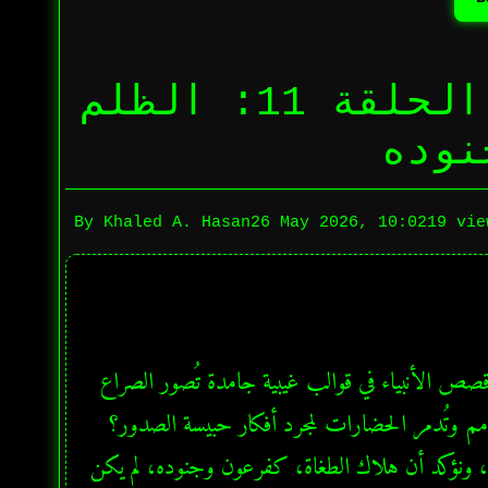
لقاءات رمضانية 2026 – الحلقة 11: الظلم
نوده
By Khaled A. Hasan
26 May 2026, 10:02
19 vie
لطالما سقط العقل الجمعي في فخ "الاختزال العقدي"، حيث حُوصرت قصص الأنبياء في قوالب غيبية جامدة تُصور الصراع 
وكأنه مجرد خلاف حول "وجود الله". ولكن، هل يعقل أن تُهلك الأمم وتُدمر الحضارات لمجرد أفكار حبيسة الصدور؟ 
نطرح في هذا المقال رؤية لسانية جديدة تكسر "التحجر التراثي" السائد، ونؤكد أن هلاك الطغاة، كفرعون وجنوده، لم يكن 