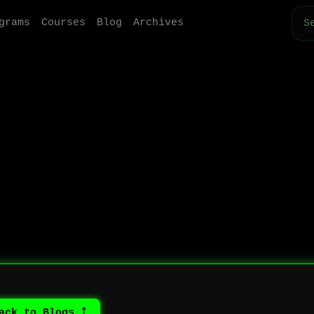
grams
Courses
Blog
Archives
⤴ Back to Blogs