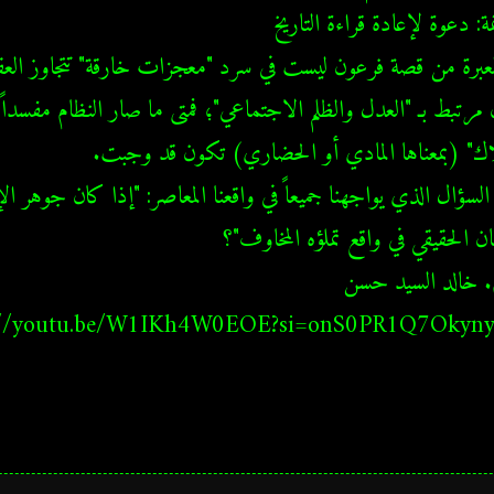
://youtu.be/W1IKh4W0EOE?si=onS0PR1Q7Okyn