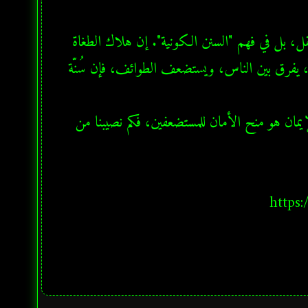
إن العبرة من قصة فرعون ليست في سرد "معجزات خارقة" تتجاوز العقل، بل في فهم "السنن الكونية". إن هلاك الطغاة 
قانون مرتبط بـ "العدل والظلم الاجتماعي"؛ فمتى ما صار النظام مفسداً، يفرق بين الناس، ويستضعف الطوائف، فإن سُنّة 
يبقى السؤال الذي يواجهنا جميعاً في واقعنا المعاصر: "إذا كان جوهر الإيمان هو منح الأمان للمستضعفين، فكم نصيبنا من 
https