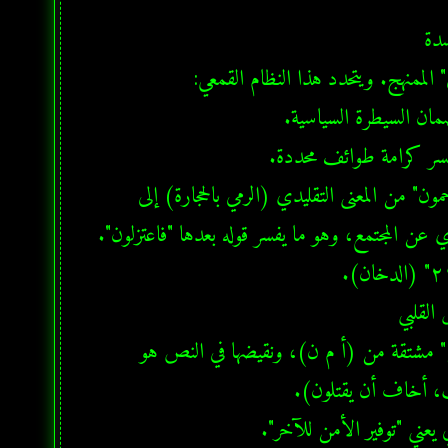
مفهوم "الرجم" اللساني: يجب أن نعيد تعريف "الرجم" في قوله "أن ترجمون" من المعنى التقليدي (الرمي بالحجارة) إلى 
"الإبعاد والنفِي الاجتماعي"؛ فموسى كان يخشى الطرد والإبعاد القسري عن المجتمع، وهو ما يفسر قوله بعدها "فاعتزلون". 
هنا تبرز الفجوة بين "اللسانيات التنويرية" و"الرؤى المختزلة". فكلمة "آمن" مشتقة من (أ م ن)، ونقيضها في النص هو 