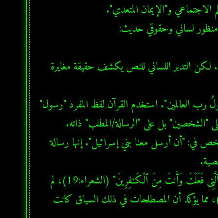
يسود وهم تاريخي بأن موسى وهارون ذهبا لإقناع فرعون بـ "الألوهية". لكن التدبر اللساني للنص يكشف حقيقة مغايرة 
المطلب السياسي: جوهر الرسالة لم يتضمن دعوة لطقوس تعبدية، بل تلخص في: "أن أرسل معنا بني إسرائيل". إنها رسالة 
الكفر كنكران للجميل: حين وصف فرعون موسى بأنه "وَفَعَلْتَ فَعْلَتَكَ ٱلَّتِى فَعَلْتَ وَأَنتَ مِنَ ٱلْكَـٰفِرِينَ" (الشعراء:19)، لم 
يقصد الكفر بآلهة مصر، بل "كفر النعمة" (أي نكران تربية فرعون له)، مما يؤكد أن المصطلحات في ذلك السياق كانت 