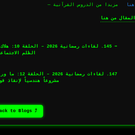
نا
مزيدا من الدروس القرآنية —
لمقال من هنا
➡︎ 145. لقاء
الظلم الاجتماعي
147. لقاءات رمض
مشروعاً هندسياً لإنقاذ قو
⤴ Back to Blogs