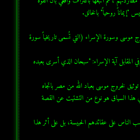
(بصيغة الوقف) تعني: "الآن منحتُ الأمان لبني إسرائيل وكففتُ عن مطاردتهم"، ثم أتبعها باعتراف واقعي بأن القوة 
في طرح ينسف الروايات التراثية "الهزيلة"، يمكن الربط بين قصة خروج موسى وسورة الإسراء (التي تُسمى تاريخياً سورة 
التناظر اللفظي الحاسم: نجد الأمر الإلهي لموسى: "فأسرِ بعبادي ليلاً"، وفي المقابل آية الإسراء: "سبحان الذي أسرى بعبده 
إعادة قراءة الجغرافيا: من هنا نرى أن "الإسراء" المذكور في القرآن هو توثيق لخروج موسى بعباد الله من مصر باتجاه 
المسجد الأقصى، معتبراً أن إقحام روايات "المعراج" بصورتها التقليدية في هذا السياق هو نوع من التشتيت عن القصة 
إن الإيمان لم يأتِ في القرآن إلا بالمفهوم الاجتماعي؛ لأن الله لن يحاسب الناس على عقائدهم الحبيسة، بل على أثر هذا 