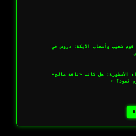
ات رمضانية 2026 – الحلقة 10: هلاك قوم شعيب وأصحاب الأيكة: دروس في
انية 2026 – الحلقة 12: ما وراء الأسطورة: هل كانت «ناقة صالح»
م ثمود؟ ⬅︎