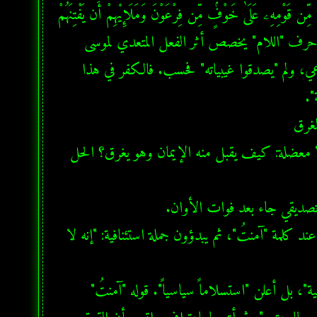
ۚ وَإِنَّ فِرْعَوْنَ لَعَالٍۢ فِى ٱلْأَرْضِ وَإِنَّهُۥ لَمِنَ ٱلْمُسْرِفِينَ" (يونس: 83)، فإن حرف "اللام" يخصص أثر الفعل المتعدي لموسى 
فقط؛ أي أن "الذرية" من قومه منحوا موسى الأمان والولاء الاجتماعي، ولم "يصدقوا غيبياته" فحسب. فالكفر في هذا 
لطالما شكل قوله تعالى "آمنتُ أنه لا إله إلا الذي آمنت به بنو إسرائيل" معضلة: كيف يقبل منه الإيمان وهو يغرق؟ الحل 
قراءة حمزة والكسائي وخلف العاشر: هؤلاء القراء يقفون (وقفاً تاماً) عند كلمة "آمنتُ"، ثم يبدؤون جملة استئنافية: "إنه لا 
التحليل اللساني الصادم: وفق هذه القراءة، فإن فرعون لم يعلن "توبة قلبية"، بل أعلن "استسلاماً سياسياً". قوله "آمنتُ" 