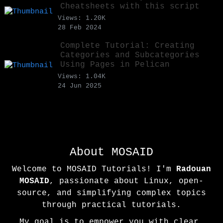
Cheatsheets with this script
Views: 1.20K
28 Feb 2024
Complete Tutorial: Creating
Categories and Subcategories
Using Pages in Pelican
Views: 1.04K
24 Jun 2025
About MOSAID
Welcome to MOSAID Tutorials! I'm
Radouan
MOSAID
, passionate about Linux, open-
source, and simplifying complex topics
through practical tutorials.
My goal is to empower you with clear,