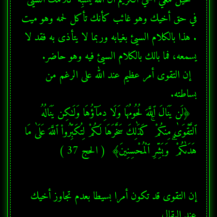
في حق أخيك وهو غائب كأنك تأكل لحمه وهو ميت 
. هذا بالكلام السيئ بغيابه وربما لا يتأذى به فقد لا 
  إن التقوى أمر عظيم عند الله على الرغم من 
  ﴿لَن يَنَالَ ٱللَّهَ لُحُومُهَا وَلَا دِمَآؤُهَا وَلَـٰكِن يَنَالُهُ 
ٱلتَّقْوَىٰ مِنكُمْ ۚ كَذَٰلِكَ سَخَّرَهَا لَكُمْ لِتُكَبِّرُوا۟ ٱللَّهَ عَلَىٰ مَا 
هَدَىٰكُمْ ۗ وَبَشِّرِ ٱلْمُحْسِنِينَ﴾  ( الحج 37 ) 
إن التقوى قد تكون أمرا بسيطا بعدم تجاوز أخيك 