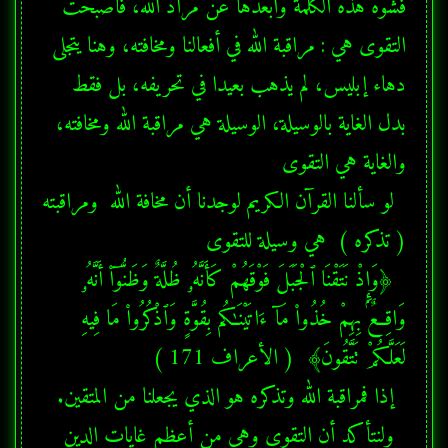
فشوه هذه الكلمة وأبعدها عن مراد الله، فأصبحت 
التقوى هي : مراقبة الله في أفعالنا ومخافته، وهنا يتجلى 
دهاء إبليس، لم يذهب بعيدا في تحريفه، بل فقط 
بدل الغاية بالوسيلة، الوسيلة هي مراقبة الله ومخافته، 
  ﴿وَإِذْ نَتَقْنَا ٱلْجَبَلَ فَوْقَهُمْ كَأَنَّهُۥ ظُلَّةٌ وَظَنُّوٓا۟ أَنَّهُۥ 
وَاقِعٌۢ بِهِمْ خُذُوا۟ مَآ ءَاتَيْنَـٰكُم بِقُوَّةٍ وَٱذْكُرُوا۟ مَا فِيهِ 
  ولنتأكد أن التقوى وهي من أعظم غايات الدين 