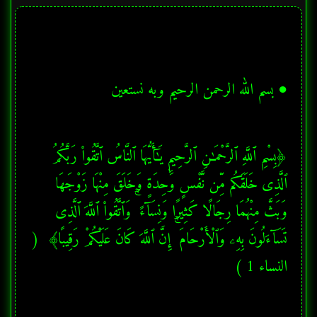
● بسم الله الرحمن الرحيم وبه نستعين
﴿بِسْمِ ٱللَّهِ ٱلرَّحْمَـٰنِ ٱلرَّحِيمِ يَـٰٓأَيُّهَا ٱلنَّاسُ ٱتَّقُوا۟ رَبَّكُمُ 
ٱلَّذِى خَلَقَكُم مِّن نَّفْسٍ وَٰحِدَةٍ وَخَلَقَ مِنْهَا زَوْجَهَا 
وَبَثَّ مِنْهُمَا رِجَالًا كَثِيرًا وَنِسَآءً ۚ وَٱتَّقُوا۟ ٱللَّهَ ٱلَّذِى 
تَسَآءَلُونَ بِهِۦ وَٱلْأَرْحَامَ ۚ إِنَّ ٱللَّهَ كَانَ عَلَيْكُمْ رَقِيبًا﴾  ( 
النساء 1 ) 