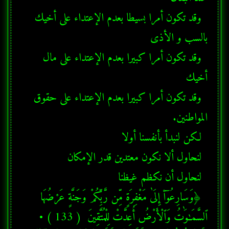
  وقد تكون أمرا بسيطا بعدم الإعتداء على أخيك 
  وقد تكون أمرا كبيرا بعدم الإعتداء على مال 
  وقد تكون أمرا كبيرا بعدم الإعتداء على حقوق 
  ﴿وَسَارِعُوٓا۟ إِلَىٰ مَغْفِرَةٍ مِّن رَّبِّكُمْ وَجَنَّةٍ عَرْضُهَا 
ٱلسَّمَـٰوَٰتُ وَٱلْأَرْضُ أُعِدَّتْ لِلْمُتَّقِينَ  ( 133 ) •  