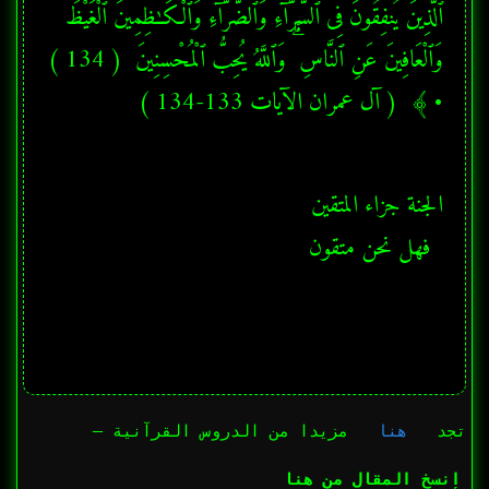
ٱلَّذِينَ يُنفِقُونَ فِى ٱلسَّرَّآءِ وَٱلضَّرَّآءِ وَٱلْكَـٰظِمِينَ ٱلْغَيْظَ 
وَٱلْعَافِينَ عَنِ ٱلنَّاسِ ۗ وَٱللَّهُ يُحِبُّ ٱلْمُحْسِنِينَ  ( 134 ) 
• ﴾  ( آل عمران الآيات 133-134 ) 
  فهل نحن متقون
تجد
هنا
مزيدا من الدروس القرآنية —
إنسخ المقال من هنا