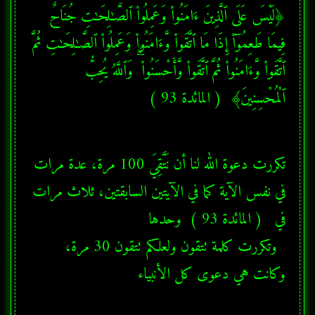
﴿لَيْسَ عَلَى ٱلَّذِينَ ءَامَنُوا۟ وَعَمِلُوا۟ ٱلصَّـٰلِحَـٰتِ جُنَاحٌ 
فِيمَا طَعِمُوٓا۟ إِذَا مَا ٱتَّقَوا۟ وَّءَامَنُوا۟ وَعَمِلُوا۟ ٱلصَّـٰلِحَـٰتِ ثُمَّ 
ٱتَّقَوا۟ وَّءَامَنُوا۟ ثُمَّ ٱتَّقَوا۟ وَّأَحْسَنُوا۟ ۗ وَٱللَّهُ يُحِبُّ 
ٱلْمُحْسِنِينَ﴾  ( المائدة 93 ) 
تكررت دعوة الله لنا أن نَتَّقِيَ 100 مرة، عدة مرات 
في نفس الآية كما في الآيتين السابقتين، ثلاث مرات 
  وتكررت كلمة تتقون ولعلكم تتقون 30 مرة، 
وكانت هي دعوى كل الأنبياء