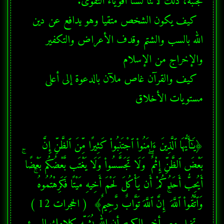
  كيف يكون الشخص متقيا وهو يدافع عن دين 
الله بالسب والشتم وقدف الأعراض والتكفير 
  كيف والقرآن غاص ملآن بالدعوة إلى أعلى 
مستويات الأخلاق
﴿يَـٰٓأَيُّهَا ٱلَّذِينَ ءَامَنُوا۟ ٱجْتَنِبُوا۟ كَثِيرًا مِّنَ ٱلظَّنِّ إِنَّ 
بَعْضَ ٱلظَّنِّ إِثْمٌ ۖ وَلَا تَجَسَّسُوا۟ وَلَا يَغْتَب بَّعْضُكُم بَعْضًا ۚ 
أَيُحِبُّ أَحَدُكُمْ أَن يَأْكُلَ لَحْمَ أَخِيهِ مَيْتًا فَكَرِهْتُمُوهُ ۚ 
  تخيل معي أخي الكريم أن الله يُشَبِّه كلامك السيئ 