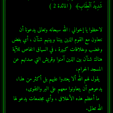
شَدِيدُ ٱلْعِقَابِ﴾  ( المائدة 2 ) 
لاحظوا يا إخواني : الله سبحانه وتعالى يدعونا أن 
نتعاون مع القوم الذين بيننا وبينهم شنآن ، أي بغض 
وغضب وخلافات كبيرة ، في السياق الخاص للآية 
هناك شنآن بين الذين آمنوا وقريش التي صدتهم عن 
  يقول لهم الله ألا يعتدوا عليهم بل أكثر من هذا، 
  ما أعظم هذه الأخلاق ، وأي مجتمعات يدعو لها 