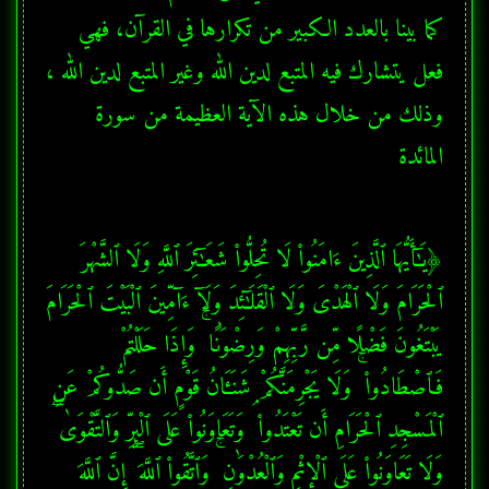
كما بينا بالعدد الكبير من تكرارها في القرآن، فهي 
وذلك من خلال هذه الآية العظيمة من سورة 
المائدة
﴿يَـٰٓأَيُّهَا ٱلَّذِينَ ءَامَنُوا۟ لَا تُحِلُّوا۟ شَعَـٰٓئِرَ ٱللَّهِ وَلَا ٱلشَّهْرَ 
يَبْتَغُونَ فَضْلًا مِّن رَّبِّهِمْ وَرِضْوَٰنًا ۚ وَإِذَا حَلَلْتُمْ 
فَٱصْطَادُوا۟ ۚ وَلَا يَجْرِمَنَّكُمْ شَنَـَٔانُ قَوْمٍ أَن صَدُّوكُمْ عَنِ 
ٱلْمَسْجِدِ ٱلْحَرَامِ أَن تَعْتَدُوا۟ ۘ وَتَعَاوَنُوا۟ عَلَى ٱلْبِرِّ وَٱلتَّقْوَىٰ ۖ 
وَلَا تَعَاوَنُوا۟ عَلَى ٱلْإِثْمِ وَٱلْعُدْوَٰنِ ۚ وَٱتَّقُوا۟ ٱللَّهَ ۖ إِنَّ ٱللَّهَ 