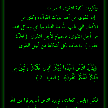
  إن التقوى من أهم غايات القرآن، وكثير من 
الأفعال التي طلب الله منا القيام بها هي وسائل فقط 
من أجل التقوى، فالصيام لأجل التقوى  ( لعلكم 
تتقون )  والعبادة بكل أشكالها من أجل التقوى
﴿يَـٰٓأَيُّهَا ٱلنَّاسُ ٱعْبُدُوا۟ رَبَّكُمُ ٱلَّذِى خَلَقَكُمْ وَٱلَّذِينَ مِن 
قَبْلِكُمْ لَعَلَّكُمْ تَتَّقُونَ﴾  ( البقرة 21 ) 