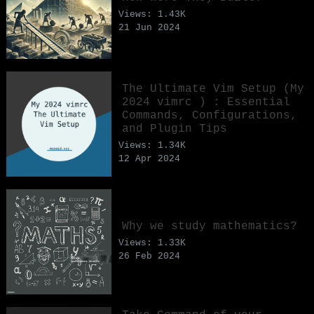
Views: 1.43K
21 Jun 2024
The Ultimate Vim Setup (My
2024 vimrc ) : Essential
Commands, Configurations,
and Plugin Tips
Views: 1.34K
12 Apr 2024
Why we study mathematics?
Views: 1.33K
26 Feb 2024