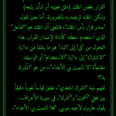
القرار يخص الملك (مثل تعيينه أو شأن يتبعه) 
ولكن الملك لم يصدره بالضرورة. أما حين نقول 
"صدر قرار بأمر الملك"، فالمعنى أن الملك هو "الفاعل" 
الذي استخدم سلطته كأداة لإصدار القرار. هذا 
التحول من "في" إلى "الباء" هو ما ينقلنا من دائرة 
مفاجأة "لا تشمت بي الأعداء".. من هو "المُشرك 
لفهم بنية "الشرك المتعدي"، نطبق قياساً لغوياً دقيقاً 
بين فعلي "أشمت" و"أشرك". في سورة الأعراف، 
يقول هارون لأخيه موسى: "فلا تشمت بي الأعداء". 