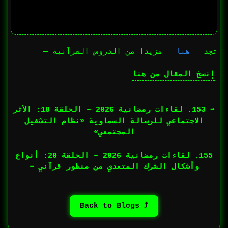
تجد
هنا
مزيدا من الدروس القرآنية —
إنسخ المقال من هنا
➡︎ 153. لقاءات رمضانية 2026 – الحلقة 18: الأثر
الاجتماعي للرسالة السماوية «نظام التشغيل
المجتمعي»
155. لقاءات رمضانية 2026 – الحلقة 20: أنواع
وأشكال الشرك المتعدي من منظور قرآني ⬅︎
⤴ Back to Blogs