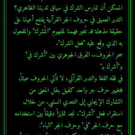
الممكن أن نمارس الشرك في سياق تديننا الظاهري؟ 
التدبر العميق في حروف الجر القرآنية يفتح أعيننا على 
حقيقة مذهلة قد تُغير فهمنا لمفهوم "المُشرك" والمفعول 
سحر الحروف.. الفرق الجوهري بين "أشرك في" 
في فقه اللغة والتدبر القرآني، لا تأتي الحروف عبثاً؛ 
فتغيير حرف جر واحد كفيل بنقل المعنى من 
التشارك الإيجابي إلى التعدي السلبي. من خلال 
استقراء فعل "أشرك"، نجد تمايزاً دقيقاً بين استخدامه 