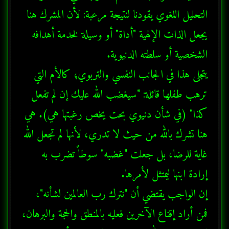
التحليل اللغوي يقودنا لنتيجة مرعبة: لأن المشرك هنا 
يجعل الذات الإلهية "أداة" أو وسيلة لخدمة أهدافه 
يتجلى هذا في الجانب النفسي والتربوي؛ كالأم التي 
ترهب طفلها قائلة: "سيغضب الله عليك إن لم تفعل 
كذا" (في شأن دنيوي بحت يخص رغبتها هي). هي 
هنا تشرك بالله من حيث لا تدري، لأنها لم تجعل الله 
غاية للرضا، بل جعلت "غضبه" سوطاً تضرب به 
إن الواجب يقتضي أن "نترك رب العالمين لشأنه"، 
فمن أراد إقناع الآخرين فعليه بالمنطق والحجة والبرهان، 