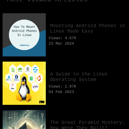
Mounting Android Phones in
Linux Made Easy
Views: 4.57K
23 Mar 2024
A Guide to the Linux
Operating System
Views: 2.97K
04 Feb 2023
The Great Pyramid Mystery:
How Were They Built?