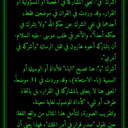
أشرك "في": تعني المشاركة في الحصة أو المسؤولية أو 
القرار. وقد وردت في القران في موضعين فقط؛ 
أحدهما في نفي الشرك عن حكم الله "ولا يشرك في 
حكمه أحداً"، والآخر في طلب موسى -عليه السلام- 
أن يشاركه أخوه هارون في ثقل الرسالة "وأشركه في 
أشرك "بـ": هنا تصبح "الباء" للأداة أو الوسيلة أو 
السببية (باء الاستعانة)، وقد وردت في 31 موضعاً. 
المعنى هنا لا يتعلق بالمشاركة في القرار، بل باتخاذ 
ولتقريب الصورة، لنتأمل هذا المثال من واقع اللغة: 
حين نقول "صدر قرار في أمر الملك"، فهذا يعني أن 