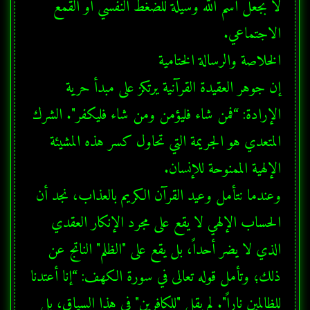
لا بجعل اسم الله وسيلة للضغط النفسي أو القمع 
إن جوهر العقيدة القرآنية يرتكز على مبدأ حرية 
الإرادة: “فمن شاء فليؤمن ومن شاء فليكفر". الشرك 
المتعدي هو الجريمة التي تحاول كسر هذه المشيئة 
وعندما نتأمل وعيد القرآن الكريم بالعذاب، نجد أن 
الحساب الإلهي لا يقع على مجرد الإنكار العقدي 
الذي لا يضر أحداً، بل يقع على "الظلم" الناتج عن 
ذلك؛ وتأمل قوله تعالى في سورة الكهف: “إنا أعتدنا 
للظالمين ناراً". لم يقل "للكافرين" في هذا السياق، بل 