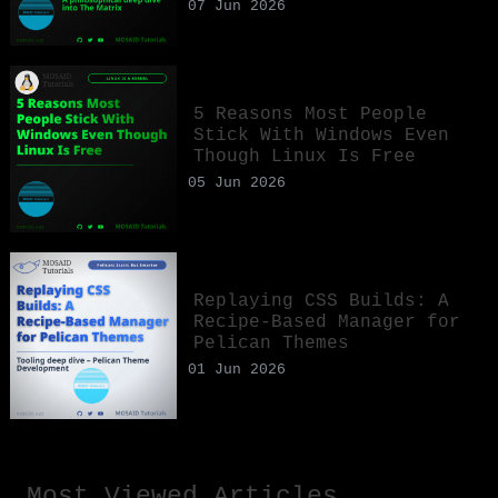
07 Jun 2026
5 Reasons Most People
Stick With Windows Even
Though Linux Is Free
05 Jun 2026
Replaying CSS Builds: A
Recipe-Based Manager for
Pelican Themes
01 Jun 2026
Most Viewed Articles