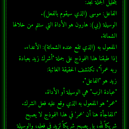
الوسيلة (بي): هارون هو الأداة التي ستتم من خلالها 
إذا طبقنا هذا النموذج على جملة "أشرك زيد بعبادة 
"المفاجأة هنا أن 'عمر' في هذا النموذج لا يصبح 
شريكاً لله، بل يصبح شريكاً لزيد في فعله، والوسيلة 