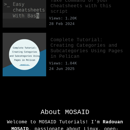
Take Command of your
Cheatsheets with this
script
Views: 1.20K
28 Feb 2024
Complete Tutorial:
Creating Categories and
Subcategories Using Pages
in Pelican
Views: 1.04K
24 Jun 2025
About MOSAID
Welcome to MOSAID Tutorials! I'm
Radouan
MOSAID
, passionate about Linux, open-