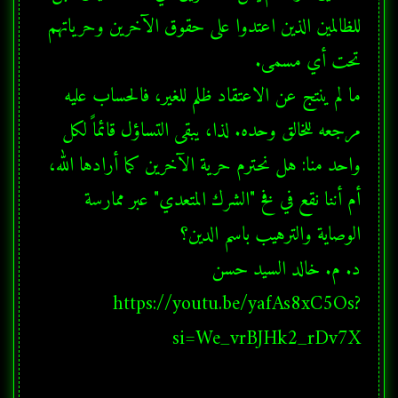
للظالمين الذين اعتدوا على حقوق الآخرين وحرياتهم 
ما لم ينتج عن الاعتقاد ظلم للغير، فالحساب عليه 
مرجعه للخالق وحده. لذا، يبقى التساؤل قائماً لكل 
واحد منا: هل نحترم حرية الآخرين كما أرادها الله، 
أم أننا نقع في فخ "الشرك المتعدي" عبر ممارسة 
https://youtu.be/yafAs8xC5Os?
si=We_vrBJHk2_rDv7X