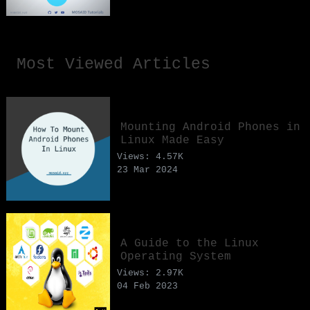
Most Viewed Articles
Mounting Android Phones in
Linux Made Easy
Views: 4.57K
23 Mar 2024
A Guide to the Linux
Operating System
Views: 2.97K
04 Feb 2023