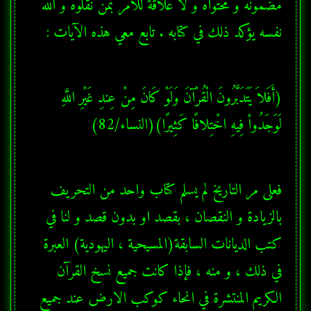
مضمونه و محتواه و لا علاقة للأمر بمن نقلوه و الله 
نفسه يؤكد ذلك في كتابه . تابع معي هذه الآيات : 
(أَفَلاَ يَتَدَبَّرُونَ الْقُرْآنَ وَلَوْ كَانَ مِنْ عِندِ غَيْرِ اللَّهِ 
لَوَجَدُواْ فِيهِ اخْتِلافًا كَثِيرًا)(النساء/82)
فعلى مر التاريخ لم يسلم كتاب واحد من التحريف 
بالزيادة و النقصان ، بقصد او بدون قصد و لنا في 
كتب الديانات السابقة(المسيحية ، اليهودية) العبرة 
في ذلك ، و منه ، فإذا كانت جميع نسخ القرآن 
الكريم المنتشرة في انحاء كوكب الارض عند جميع 