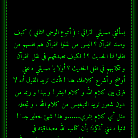
يسألني صديقي التراثي : ( أتباع الوحي الثاني ) كيف 
وصلنا القرآن ؟ اليس من نقلوا القرآن هم نفسهم من 
نقلوا لنا الحديث ؟ ! فكيف تصدقهم في نقل القرآن 
و تكذبهم في نقل الحديث ؟ أولا يا صديقي دعني 
فرق بين كلام الله و كلام البشر ! و بهذا و ربما من 
دون شعور تريد التبخيس من كلام الله ، و تجعله 
مثل أي كلام بشري......و هذا شيئ خطير جدا ! 
ثانيا دعني أذكرك بأن كتاب الله مصداقيته في 