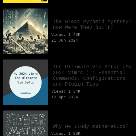
The Great Pyramid Mystery:
How Were They Built?
Views: 1.43K
21 Jun 2024
The Ultimate Vim Setup (My
2024 vimrc ) : Essential
Commands, Configurations,
and Plugin Tips
Views: 1.34K
12 Apr 2024
Why we study mathematics?
Views: 1.33K