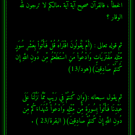
الخطأ ، فالقرآن صحيح آية آية .مالكم لا ترجون لله 
الوقار ؟ 
ثم قوله تعالى : (أَمْ يَقُولُونَ افْتَرَاهُ قُلْ فَأْتُواْ بِعَشْرِ سُوَرٍ 
مِّثْلِهِ مُفْتَرَيَاتٍ وَادْعُواْ مَنِ اسْتَطَعْتُم مِّن دُونِ اللَّهِ إِن 
كُنتُمْ صَادِقِينَ)(هود/13)
ثم يقول سبحانه :(وَإِن كُنتُمْ فِي رَيْبٍ مِّمَّا نَزَّلْنَا عَلَى 
عَبْدِنَا فَأْتُواْ بِسُورَةٍ مِّن مِّثْلِهِ وَادْعُواْ شُهَدَاءَكُم مِّن 
دُونِ اللَّهِ إِنْ كُنتُمْ صَادِقِينَ)( البقرة/23 ) .