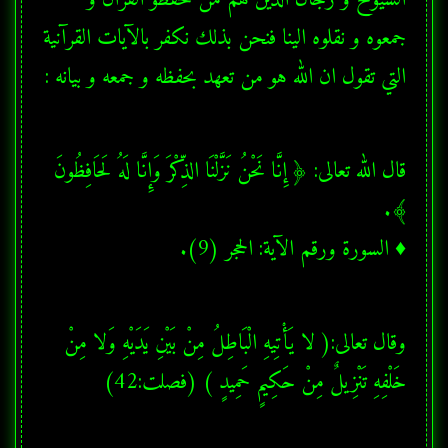
جمعوه و نقلوه الينا فنحن بذلك نكفر بالآيات القرآنية 
التي تقول ان الله هو من تعهد بحفظه و جمعه و بيانه :
قال الله تعالى: ﴿ إِنَّا نَحْنُ نَزَّلْنَا الذِّكْرَ وَإِنَّا لَهُ لَحَافِظُونَ 
♦ السورة ورقم الآية: الحجر (9).
وقال تعالى:( لا يَأْتِيهِ الْبَاطِلُ مِنْ بَيْنِ يَدَيْهِ وَلا مِنْ 
خَلْفِهِ تَنْزِيلٌ مِنْ حَكِيمٍ حَمِيدٍ ) (فصلت:42)