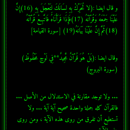
و قال ايضا :(لا تُحَرِّكْ بِهِ لِسَانَكَ لِتَعْجَلَ بِهِ (16)إِنَّ 
عَلَيْنَا جَمْعَهُ وَقُرْآنَهُ (17)فَإِذَا قَرَأْنَاهُ فَاتَّبِعْ قُرْآنَهُ 
(18)ثُمَّ إِنَّ عَلَيْنَا بَيَانَهُ(19) [سورة القيامة]
وقال ايضا :(بَلْ هُوَ قُرْآنٌ مَّجِيدٌ**فِي لَوْحٍ مَحْفُوظْ)
(سورة البروج) 
... ولا توجد مقارنة في الاستدلال من الأصل ... 
فالقرآن كله جملة واحدة صحيح آية آية ... ولا 
تستطيع أن تفرق من روى هذه الآية ، ومن روى 