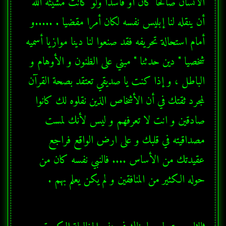
الانسان صالحا كان او فاسدا ولو كانت مشيئة الله 
أن ينقله لنا إبليس نفسه لكان أمرا مقضيا . .....و 
أمام استحالة تحريفه فقد صنعوا لنا دينا موازيا أسميه 
شخصيا " دين حدثنا " مبني على الظنون و الأوهام و 
الباطل ، و إذا كنت يا صديقي تعتقد بصحة القرآن 
لمجرد ثقتك في أن الأشخاص الذين نقلوه لك كانوا 
صادقين و انت لا تعرفهم و ليس لأنك لمست 
مصداقيته في قلبك و على ارض الواقع فراجع 
عقيدتك من الأساس .... فالنبي نفسه كان من 
حوله الكثير من المنافقين و لم يكن يعلم بهم . 