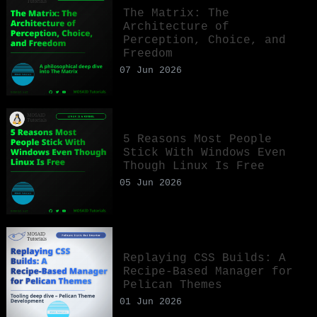
The Matrix: The
Architecture of
Perception, Choice, and
Freedom
07 Jun 2026
5 Reasons Most People
Stick With Windows Even
Though Linux Is Free
05 Jun 2026
Replaying CSS Builds: A
Recipe-Based Manager for
Pelican Themes
01 Jun 2026