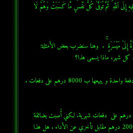
تَصَدَّقُوا۟ خَيْرٌ لَّكُمْ ۖ إِن كُنتُمْ تَعْلَمُونَ  ( 280 ) •  وَٱتَّقُوا۟ يَوْمًا تُرْجَعُونَ فِيهِ إِلَى ٱللَّهِ ۖ ثُمَّ تُوَفَّىٰ كُلُّ نَفْسٍ مَّا كَسَبَتْ وَهُمْ لَا 
  سؤال:  محل تجاري يعرض بضاعة ب 7000 درهم إن  تم الأداء دفعة واحدة و يبيعها ب 8000 درهم على دفعات . 
  سؤال: إتفقت مع صاحب المتجر على أن أشتري البضاعة ب 8000 درهم على  دفعات شهرية. لكني أُصبت بضائقة 
مالية في أحد الشهور فلم أدفع قسط ذلك الشهر. صاحب المحل أضاف 200 درهم مقابل تأخري عن الأداء . هل هذا 