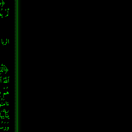
لَّمْ يُ
الربا