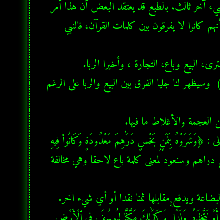
دقيقة جدا ولا اعتباط فيها ، فالبيع شيء والشراء شيء آخر والتجارة شيء آخر ثالث. بالطبع قد يعتقد البعض أن هذا أمر 
بديهي ولا اختلاف فيه. أقول أن أكبر مصيبة أصيب بها الأولون هو أنهم كانوا لا يفرقون بين كلمات القرآن، فالنبي 
  وسنجيب على سؤال ما هو الربا، ولماذا  ( قالُوٓا۟ إِنَّمَا ٱلْبَيْعُ مِثْلُ ٱلرِّبَوٰا۟ )  وسيظهر لنا جليا الفرق بين البيع والربا على الرغم 
  في القرآن الكريم فعل شَرَى يأتي بمعنى باع الدارج بيننا. يقول الله تعالى : ﴿وَشَرَوْهُ بِثَمَنٍۭ بَخْسٍ دَرَٰهِمَ مَعْدُودَةٍ وَكَانُوا۟ فِيهِ 
مِنَ ٱلزَّٰهِدِينَ﴾  ( يوسف 20 )   أي بلغة العصر باعوه بثمن زهيد بضع دراهم وسنعود لمعنى كلمة باع لاحقا وهي مخالفة 
  ﴿وَقَالَ ٱلَّذِى ٱشْتَرَىٰهُ مِن مِّصْرَ لِٱمْرَأَتِهِۦٓ أَكْرِمِى مَثْوَىٰهُ عَسَىٰٓ أَن يَنفَعَنَآ أَوْ نَتَّخِذَهُۥ وَلَدًا ۚ وَكَذَٰلِكَ مَكَّنَّا لِيُوسُفَ فِى ٱلْأَرْضِ 