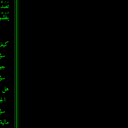
يُظْلَمُونَ  ( 281 ) •