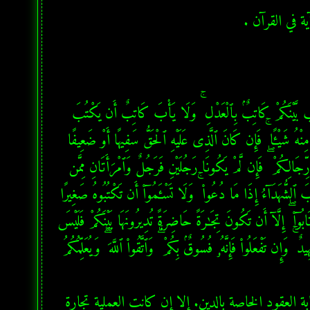
ة في القرآن .
﴿يَـٰٓأَيُّهَا ٱلَّذِينَ ءَامَنُوٓا۟ إِذَا تَدَايَنتُم بِدَيْنٍ إِلَىٰٓ أَجَلٍ مُّسَمًّى فَٱكْتُبُوهُ ۚ وَلْيَكْتُب بَّيْنَكُمْ كَاتِبٌۢ بِٱلْعَدْلِ ۚ وَلَا يَأْبَ كَاتِبٌ أَن يَكْتُبَ 
كَمَا عَلَّمَهُ ٱللَّهُ ۚ فَلْيَكْتُبْ وَلْيُمْلِلِ ٱلَّذِى عَلَيْهِ ٱلْحَقُّ وَلْيَتَّقِ ٱللَّهَ رَبَّهُۥ وَلَا يَبْخَسْ مِنْهُ شَيْـًٔا ۚ فَإِن كَانَ ٱلَّذِى عَلَيْهِ ٱلْحَقُّ سَفِيهًا أَوْ ضَعِيفًا 
أَوْ لَا يَسْتَطِيعُ أَن يُمِلَّ هُوَ فَلْيُمْلِلْ وَلِيُّهُۥ بِٱلْعَدْلِ ۚ وَٱسْتَشْهِدُوا۟ شَهِيدَيْنِ مِن رِّجَالِكُمْ ۖ فَإِن لَّمْ يَكُونَا رَجُلَيْنِ فَرَجُلٌ وَٱمْرَأَتَانِ مِمَّن 
تَرْضَوْنَ مِنَ ٱلشُّهَدَآءِ أَن تَضِلَّ إِحْدَىٰهُمَا فَتُذَكِّرَ إِحْدَىٰهُمَا ٱلْأُخْرَىٰ ۚ وَلَا يَأْبَ ٱلشُّهَدَآءُ إِذَا مَا دُعُوا۟ ۚ وَلَا تَسْـَٔمُوٓا۟ أَن تَكْتُبُوهُ صَغِيرًا 
أَوْ كَبِيرًا إِلَىٰٓ أَجَلِهِۦ ۚ ذَٰلِكُمْ أَقْسَطُ عِندَ ٱللَّهِ وَأَقْوَمُ لِلشَّهَـٰدَةِ وَأَدْنَىٰٓ أَلَّا تَرْتَابُوٓا۟ ۖ إِلَّآ أَن تَكُونَ تِجَـٰرَةً حَاضِرَةً تُدِيرُونَهَا بَيْنَكُمْ فَلَيْسَ 
عَلَيْكُمْ جُنَاحٌ أَلَّا تَكْتُبُوهَا ۗ وَأَشْهِدُوٓا۟ إِذَا تَبَايَعْتُمْ ۚ وَلَا يُضَآرَّ كَاتِبٌ وَلَا شَهِيدٌ ۚ وَإِن تَفْعَلُوا۟ فَإِنَّهُۥ فُسُوقٌۢ بِكُمْ ۗ وَٱتَّقُوا۟ ٱللَّهَ ۖ وَيُعَلِّمُكُمُ 
  ما يهمنا في هذه الآية هو الجزء الأخير. ببساطة، يوصينا الله تعالى بكتابة العقود الخاصة بالدين. إلا إن كانت العملية تجارة 