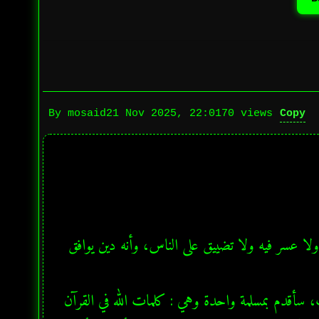
Copy
By mosaid
21 Nov 2025, 22:01
70 views
  في هذا الدرس إن شاء الله سأبين بمثال واضح أن دين الله سهل جدا ولا عسر فيه ولا تضييق على الناس، وأنه دين يوافق 
  قبل أن أبدأ درس الربا سأقدم بمقدمة على غرار مقالات الرياضيات، سأقدم بمسلمة واحدة وهي : كلمات الله في القرآن 