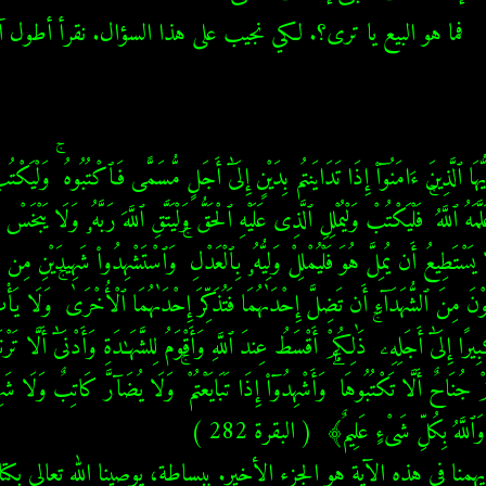
  فما هو البيع يا ترى؟. لكي نجيب على هذا السؤال. نقرأ أطول آي