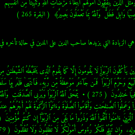
صِبْهَا وَابِلٌ فَطَلٌّ ۗ وَٱللَّهُ بِمَا تَعْمَلُونَ بَصِيرٌ﴾  ( البقرة 265 ) 
 هي الزيادة التي يزيدها صاحب الدين على المدين في حالة تأخره في 