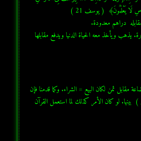
  وهذا الفعل يتكرر كثيرا في القرآن. كالذي يشتري الحياة الدنيا بالآخرة. يذهب ويأخذ معه الحياة الدنيا ويدفع مقابلها 
باع والمصدر من الفعل هو البيع. لو كان البيع هو عملية تبادل بضاعة مقابل ثمن لكان البيع = الشراء. وكما قدمنا فإن 
مصيبتنا في الخلط بين كلمات القرآن وإعتبار التساوي  ( التطابق )  بينها. لو كان الأمر كذلك لما استعمل القرآن 