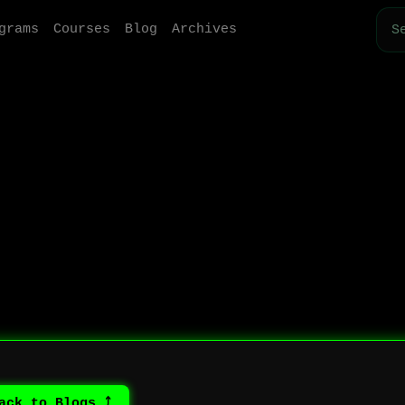
grams
Courses
Blog
Archives
⤴ Back to Blogs