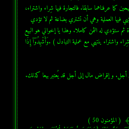
فيها شِراء واشتراء. لاحظ أخي الكريم أني استعملت المصطلحين الصحيحين كما عرفناهما سابقا. فالتجارة فيها شِراء واشتراء، 
أي تبادل بضاعة بمقابلها وثمنها. وتنتهي العملية. لكن هناك حالة لا تنتهي فيها العملية وهي أن تشتري بضاعة ثم لا تؤدي 
ثمنها بالكامل وتطلب من الشاري  ( البائع بلغة العصر )  أن يمهلك مدة ثم ستؤدي له الثمن كاملا. وهذا يا إخواني هو البيع 
في القرآن وهو عملية يوصينا الله بكتابتها في عقد على عكس التجارة  ( شِراء واشتراء ينتهي مع عملية التبادل ) .وَأَشْهِدُوٓا۟ إِذَا 
  البيع هو عملية التجارة التي يبقى معها دين .البيع هو إعطاء بضاعة إلى أجل. و إقراض مال إلى أجل قد يُعتبر بيعا كذلك. 